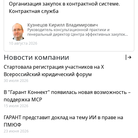
Организация закупок в контрактной системе.
Контрактная служба
Кузнецов Кирилл Владимирович
Руководитель консультационной практики и
генеральный директор Центра эффективных закупок
Tendery.ru, ведущий эксперт РАНХиГС при Президенте
10 августа 2026
РФ
Новости компании
Стартовала регистрация участников на X
Всероссийский юридический форум
30 июля 2026
В "Гарант Коннект" появилась новая возможность –
поддержка MCP
15 июля 2026
ГАРАНТ представит доклад на тему ИИ в праве на
ПМЮФ
23 июня 2026