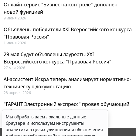
Онлайн-сервис "Бизнес на контроле" дополнен
новой функцией
9 июня 2026
Объявлены победители XXI Всероссийского конкурса
"Правовая Россия"
1 июня 2026
29 мая будут объявлены лауреаты XXI
Всероссийского конкурса "Правовая Россия"!
27 мая 2026
AI-ассистент Искра теперь анализирует нормативно-
техническую документацию
28 апреля 2026
"ГАРАНТ Электронный экспресс" провел обучающий
вебинар по работе с AI-ассистентом Искра
Мы обрабатываем локальные данные
23 апреля 2026
браузера и используем инструменты
аналитики в целях улучшения и обеспечения
работоспособности сайта, статистических