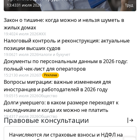
13:43
31 июля 2026
Труд
Закон о тишине: когда можно и нельзя шуметь в
жилых домах
19:40
24 июля 2026
ЖКХ
Налоговый контроль и реконструкция: актуальные
позиции высших судов
19:06
21 июля 2026
Налоги и бухучет
Документы по персональным данным в 2026 году:
полный чек-лист для операторов
15:21
30 июля 2026
IT
Реклама
Вопросы миграции: важные изменения для
иностранцев и работодателей в 2026 году
19:05
15 июля 2026
Общество
Долги умершего: в каком размере переходят к
наследникам и когда их можно не платить
19:43
17 июля 2026
Общество
Правовые консультации
Начисляются ли страховые взносы и НДФЛ на