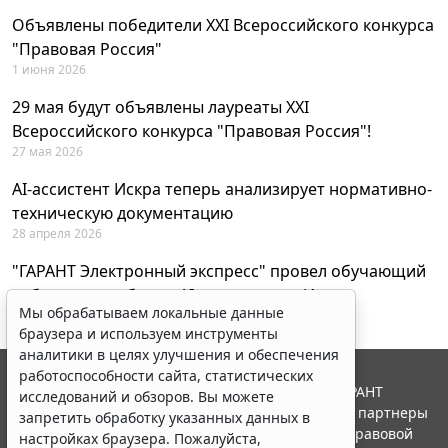
Объявлены победители XXI Всероссийского конкурса
"Правовая Россия"
1 июня 2026
29 мая будут объявлены лауреаты XXI
Всероссийского конкурса "Правовая Россия"!
27 мая 2026
AI-ассистент Искра теперь анализирует нормативно-
техническую документацию
28 апреля 2026
"ГАРАНТ Электронный экспресс" провел обучающий
вебинар по работе с AI-ассистентом Искра
Мы обрабатываем локальные данные
23 апреля 2026
браузера и используем инструменты
аналитики в целях улучшения и обеспечения
работоспособности сайта, статистических
© ООО "НПП "ГАРАНТ-СЕРВИС", 2026. Система ГАРАНТ
исследований и обзоров. Вы можете
выпускается с 1990 года. Компания "Гарант" и ее партнеры
запретить обработку указанных данных в
являются участниками Российской ассоциации правовой
настройках браузера. Пожалуйста,