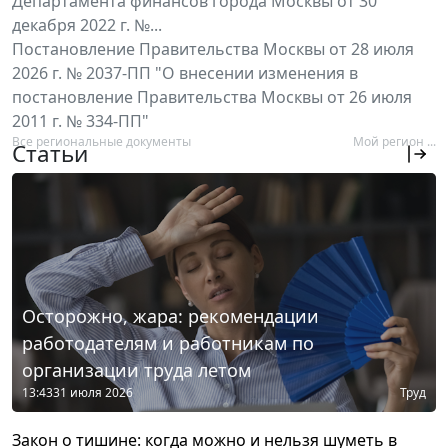
Департамента финансов города Москвы от 30
декабря 2022 г. №...
Постановление Правительства Москвы от 28 июля
2026 г. № 2037-ПП "О внесении изменения в
постановление Правительства Москвы от 26 июля
2011 г. № 334-ПП"
Все региональные документы
Мой регион ...
Статьи
Осторожно, жара: рекомендации
работодателям и работникам по
организации труда летом
13:43
31 июля 2026
Труд
Закон о тишине: когда можно и нельзя шуметь в