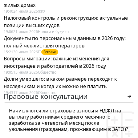
жилых домах
19:40
24 июля 2026
ЖКХ
Налоговый контроль и реконструкция: актуальные
позиции высших судов
19:06
21 июля 2026
Налоги и бухучет
Документы по персональным данным в 2026 году:
полный чек-лист для операторов
15:21
30 июля 2026
IT
Реклама
Вопросы миграции: важные изменения для
иностранцев и работодателей в 2026 году
19:05
15 июля 2026
Общество
Долги умершего: в каком размере переходят к
наследникам и когда их можно не платить
19:43
17 июля 2026
Общество
Правовые консультации
Начисляются ли страховые взносы и НДФЛ на
выплату работникам среднего месячного
заработка за четвертый месяц после
увольнения (гражданам, проживающим в ЗАТО)?