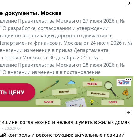
е документы. Москва
вление Правительства Москвы от 27 июля 2026 г. №
 "О разработке, согласовании и утверждении
тации по организации дорожного движения в...
епартамента финансов г. Москвы от 24 июля 2026 г. №
 внесении изменения в приказ Департамента
 города Москвы от 30 декабря 2022 г. №...
вление Правительства Москвы от 28 июля 2026 г. №
 "О внесении изменения в постановление
ьства Москвы от 26 июля 2011 г. № 334-ПП"
нальные документы
Мой регион ...
 тишине: когда можно и нельзя шуметь в жилых домах
ля 2026
ЖКХ
ый контроль и реконструкция: актуальные позиции