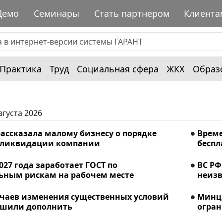
Демо
Семинары
Стать партнером
Клиента
Практика
Труд
Социальная сфера
ЖКХ
Образ
вгуста 2026
ассказала малому бизнесу о порядке
Време
 ликвидации компании
беспл
2027 года заработает ГОСТ по
ВС РФ
ьным рискам на рабочем месте
неизв
учаев изменения существенных условий
Минци
ешили дополнить
огран