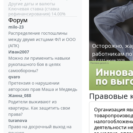
Другие даты и валюты
Ключевая ставка (ставка
рефинансирования) 14.00%
Форум
milo-23
Распределение госпошлины
между двумя истцами ФЛ и ООО
Осторожно, жа
(АПК)
Иван2007
работникам по
Можно ли применить навыки
13:43
31 июля 2026
рукопашного боя в целях
самообороны?
qvaro
Претензия о нарушении
авторских прав Маша и Медведь
Правовые 
Жанна_088
Родители выживают из
квартиры. Как защитить свои
Организация яв
права?
товаропроизвод
turanova
налогообложени
Право на досрочный выход на
деятельности не
пенсию