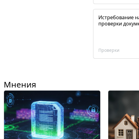
Истребование н
проверки докум
Проверки
Мнения