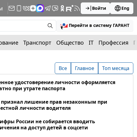
м
Войти
Eng
Перейти в систему ГАРАНТ
ование
Транспорт
Общество
IT
Профессия
П
Все
Главное
Топ месяца
нное удостоверение личности оформляется
атно при утрате паспорта
 признал лишение прав незаконным при
естной личности водителя
фры России не собирается вводить
ичения на доступ детей в соцсети