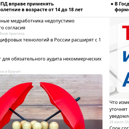
ПД вправе применять
В Гос
летние в возрасте от 14 до 18 лет
форме
ные медработника недопустимо
го согласия
бная практика
цифровых технологий в России расширят с 1
 для обязательного аудита некоммерческих
ги и бухучет
Что изме
уточнят
уведомл
28 июля 20
Срок со