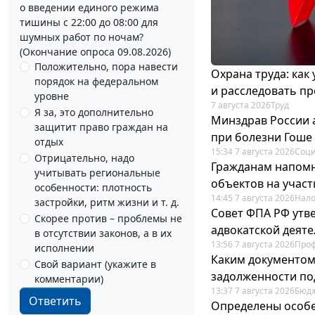
о введении единого режима
тишины с 22:00 до 08:00 для
шумных работ по ночам?
(Окончание опроса 09.08.2026)
Положительно, пора навести
Охрана труда: как
порядок на федеральном
и расследовать п
уровне
7 августа 2026
Труд
Я за, это дополнительно
Минздрав России 
защитит право граждан на
при болезни Гоше
отдых
15:34 7 августа 2026
Соци
Отрицательно, надо
Гражданам напомн
учитывать региональные
объектов на учас
особенности: плотность
14:45 7 августа 2026
Нало
застройки, ритм жизни и т. д.
Совет ФПА РФ утв
Скорее против – проблемы не
адвокатской деят
в отсутствии законов, а в их
13:56 7 августа 2026
Про
исполнении
Каким документо
Свой вариант (укажите в
задолженности по
комментарии)
13:37 7 августа 2026
Бюдж
Ответить
Определены особе