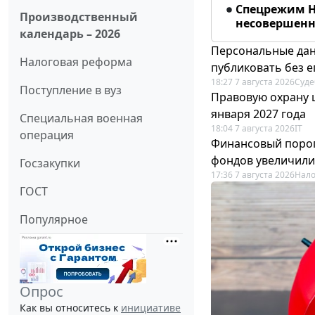
Спецрежим Н
Производственный
несовершенно
календарь – 2026
Персональные дан
Налоговая реформа
публиковать без е
18:27 7 августа 2026
Суде
Поступление в вуз
Правовую охрану 
января 2027 года
Специальная военная
18:04 7 августа 2026
IT
операция
Финансовый порог
фондов увеличили
Госзакупки
17:36 7 августа 2026
Нало
ГОСТ
Популярное
Опрос
Как вы относитесь к
инициативе