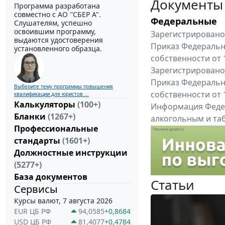
Документы
Программа разработана
совместно с АО ''СБЕР А".
Федеральные
Слушателям, успешно
освоившим программу,
Зарегистрировано 
выдаются удостоверения
Приказ Федеральн
установленного образца.
собственности от 
Зарегистрировано 
Приказ Федеральн
Выберите тему программы повышения
собственности от 
квалификации для юристов ...
Калькуляторы
(100+)
Информация Федер
Бланки
(1267+)
алкогольным и таб
Профессиональные
"Вниманию произв
стандарты
(1601+)
Все федеральные докум
Должностные инструкции
(5277+)
База документов
Статьи
Сервисы
Курсы валют, 7 августа 2026
EUR ЦБ РФ
94,0585
+0,8684
USD ЦБ РФ
81,4077
+0,4784