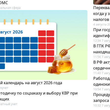
 ОМС
Переква
альная сфера
когда у
налогов
4 августа 2
При гос
иденти
12:34 7 авг
В ГПК Р
находящ
11:56 7 авг
В РФ ак
сердечн
11:40 7 авг
Работод
 календарь на август 2026 года
одиноки
ухучет
10:54 7 авг
тодичку по соцзаказу и выбору КВР при
Процеду
ащих
запроса
етный учет
10:32 7 авг