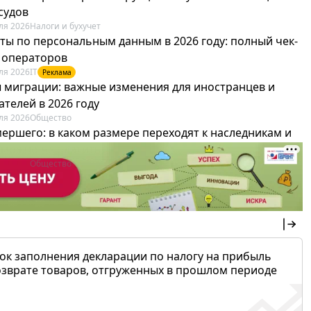
судов
ля 2026
Налоги и бухучет
ты по персональным данным в 2026 году: полный чек-
я операторов
ля 2026
IT
Реклама
 миграции: важные изменения для иностранцев и
телей в 2026 году
ля 2026
Общество
мершего: в каком размере переходят к наследникам и
х можно не платить
ля 2026
Общество
ок заполнения декларации по налогу на прибыль
озврате товаров, отгруженных в прошлом периоде