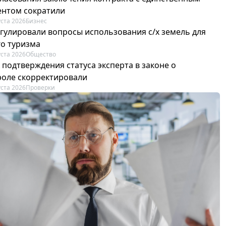
ентом сократили
уста 2026
Бизнес
егулировали вопросы использования с/х земель для
го туризма
уста 2026
Общество
 подтверждения статуса эксперта в законе о
роле скорректировали
уста 2026
Проверки