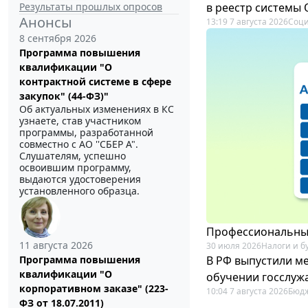
Результаты прошлых опросов
в реестр системы
Анонсы
13:19 7 августа 2026
Соци
8 сентября 2026
Программа повышения
квалификации "О
контрактной системе в сфере
закупок" (44-ФЗ)"
Об актуальных изменениях в КС
узнаете, став участником
программы, разработанной
совместно с АО ''СБЕР А".
Слушателям, успешно
освоившим программу,
выдаются удостоверения
установленного образца.
Профессиональный
11 августа 2026
30 июля 2026
Налоги и б
В РФ выпустили ме
Программа повышения
квалификации "О
обучении госслуж
корпоративном заказе" (223-
10:04 7 августа 2026
Бюдж
ФЗ от 18.07.2011)