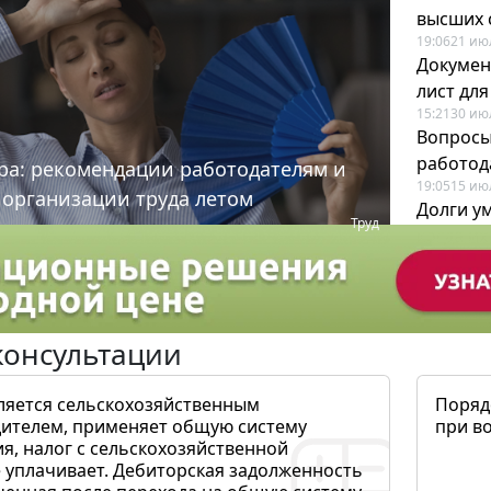
высших 
19:06
21 ию
Докумен
лист дл
15:21
30 ию
Вопросы
работода
ра: рекомендации работодателям и
19:05
15 ию
 организации труда летом
Долги у
Труд
когда и
19:43
17 ию
консультации
ляется сельскохозяйственным
Поряд
ителем, применяет общую систему
при в
я, налог с сельскохозяйственной
 уплачивает. Дебиторская задолженность