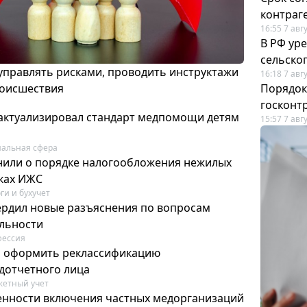
контраг
16:55 7 авг
В РФ ур
сельско
 управлять рисками, проводить инструктажи
16:18 7 авг
роисшествия
Порядок
госконт
актуализировал стандарт медпомощи детям
15:57 7 авг
альная сфера
или о порядке налогообложения нежилых
тках ИЖС
ги и бухучет
ердил новые разъяснения по вопросам
ельности
фессия
м оформить реклассификацию
дотчетного лица
етный учет
нности включения частных медорганизаций