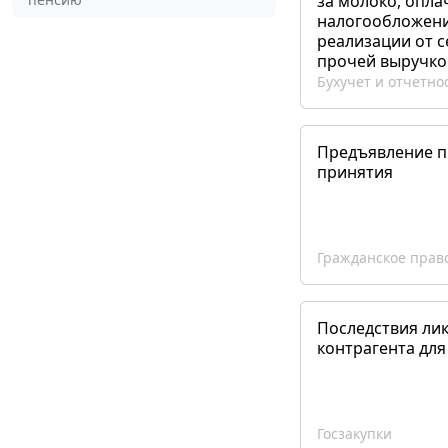
за молоко, опла
налогообложения
реализации от 
прочей выручко
Бухучет и отчетно
Предъявление пр
принятия
Гражданское прав
Последствия ли
контрагента для
Госзакупки