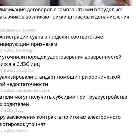
лификация договоров с самозанятыми в трудовые:
 заказчиков возникают риски штрафов и доначисления
026
Налоги и бухучет
регистрации судна определят соответствие
фицирующим признакам
уста 2026
Транспорт
Ф уточнили порядок удостоверения доверенностей
ихся в СИЗО лиц
уста 2026
Общество
туализировали стандарт помощи при хронической
ой недостаточности
уста 2026
Социальная сфера
атели могут получить субсидии при трудоустройстве
х родителей
уста 2026
Труд
ру заключения контракта по итогам электронного
 котировок уточнят
уста 2026
Бизнес