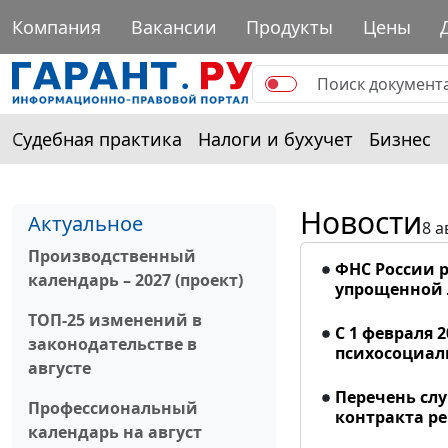
Компания
Вакансии
Продукты
Цены
Судебная практика
Налоги и бухучет
Бизнес
Новости
Актуальное
8 а
Производственный
ФНС России р
календарь – 2027 (проект)
упрощенной
ТОП-25 изменений в
С 1 февраля 
законодательстве в
психосоциал
августе
Перечень сл
Профессиональный
контракта р
календарь на август