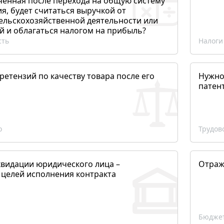
ченная после перехода на общую систему
, будет считаться выручкой от
сельскохозяйственной деятельности или
й и облагаться налогом на прибыль?
сть
Налоги
етензий по качеству товара после его
Нужно
патен
о
Трудов
квидации юридического лица –
Отраж
 целей исполнения контракта
Бюджет