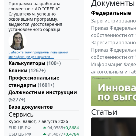
Документы
Программа разработана
совместно с АО ''СБЕР А".
Федеральные
Слушателям, успешно
освоившим программу,
Зарегистрировано 
выдаются удостоверения
Приказ Федеральн
установленного образца.
собственности от 
Зарегистрировано 
Приказ Федеральн
Выберите тему программы повышения
собственности от 
квалификации для юристов ...
Калькуляторы
(100+)
Информация Федер
Бланки
(1267+)
алкогольным и таб
Профессиональные
"Вниманию произв
стандарты
(1601+)
Все федеральные докум
Должностные инструкции
(5277+)
База документов
Статьи
Сервисы
Курсы валют, 7 августа 2026
EUR ЦБ РФ
94,0585
+0,8684
USD ЦБ РФ
81,4077
+0,4784