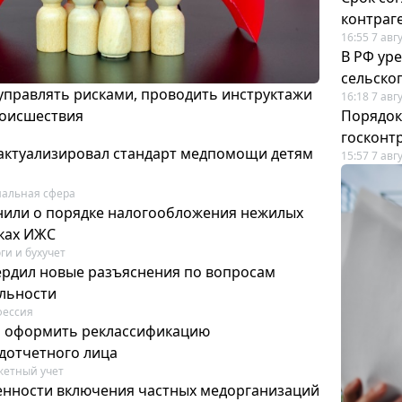
контраг
16:55 7 авг
В РФ ур
сельско
 управлять рисками, проводить инструктажи
16:18 7 авг
роисшествия
Порядок
госконт
актуализировал стандарт медпомощи детям
15:57 7 авг
альная сфера
или о порядке налогообложения нежилых
тках ИЖС
ги и бухучет
ердил новые разъяснения по вопросам
ельности
фессия
м оформить реклассификацию
дотчетного лица
етный учет
нности включения частных медорганизаций