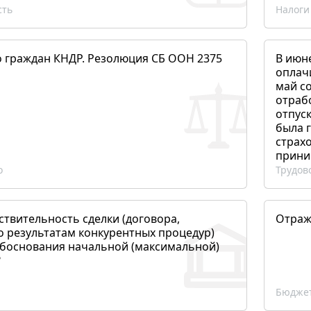
сть
Налоги
о граждан КНДР. Резолюция СБ ООН 2375
В июн
оплач
май со
отраб
отпуск
была 
страхо
прини
о
Трудов
ствительность сделки (договора,
Отраж
о результатам конкурентных процедур)
боснования начальной (максимальной)
?
Бюджет