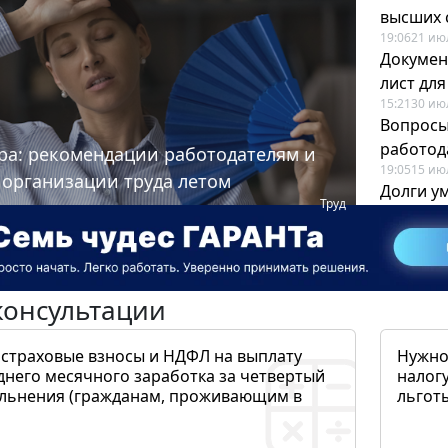
высших 
19:06
21 ию
Докумен
лист дл
15:21
30 ию
Вопросы
работода
ра: рекомендации работодателям и
19:05
15 ию
 организации труда летом
Долги у
Труд
когда и
19:43
17 ию
консультации
 страховые взносы и НДФЛ на выплату
Нужно
днего месячного заработка за четвертый
налогу
ольнения (гражданам, проживающим в
льготы