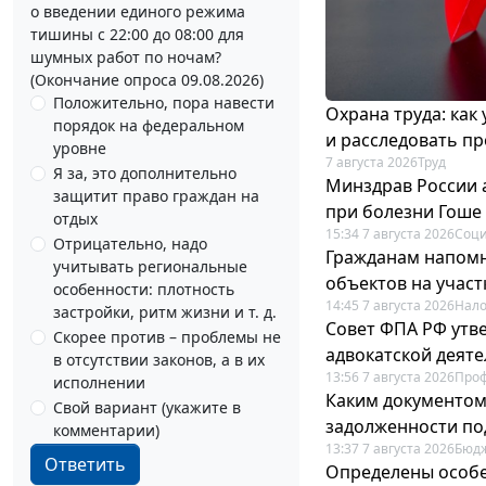
о введении единого режима
тишины с 22:00 до 08:00 для
шумных работ по ночам?
(Окончание опроса 09.08.2026)
Положительно, пора навести
Охрана труда: как
порядок на федеральном
и расследовать п
уровне
7 августа 2026
Труд
Я за, это дополнительно
Минздрав России 
защитит право граждан на
при болезни Гоше
отдых
15:34 7 августа 2026
Соци
Отрицательно, надо
Гражданам напомн
учитывать региональные
объектов на учас
особенности: плотность
14:45 7 августа 2026
Нало
застройки, ритм жизни и т. д.
Совет ФПА РФ утв
Скорее против – проблемы не
адвокатской деят
в отсутствии законов, а в их
13:56 7 августа 2026
Про
исполнении
Каким документо
Свой вариант (укажите в
задолженности по
комментарии)
13:37 7 августа 2026
Бюдж
Ответить
Определены особе