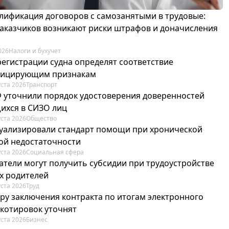
лификация договоров с самозанятыми в трудовые:
 заказчиков возникают риски штрафов и доначисления
026
Налоги и бухучет
регистрации судна определят соответствие
фицирующим признакам
уста 2026
Транспорт
Ф уточнили порядок удостоверения доверенностей
ихся в СИЗО лиц
уста 2026
Общество
туализировали стандарт помощи при хронической
ой недостаточности
уста 2026
Социальная сфера
атели могут получить субсидии при трудоустройстве
х родителей
уста 2026
Труд
ру заключения контракта по итогам электронного
 котировок уточнят
уста 2026
Бизнес