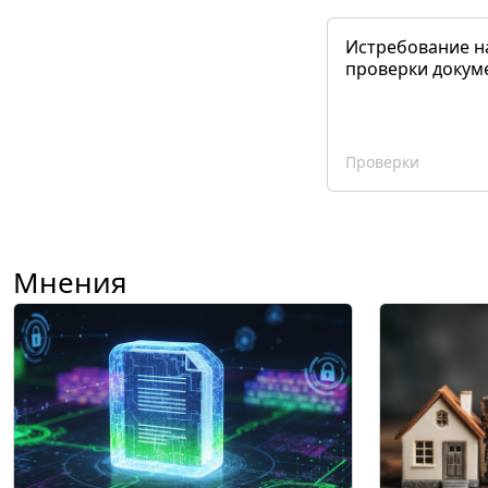
Истребование н
проверки докум
Проверки
Мнения