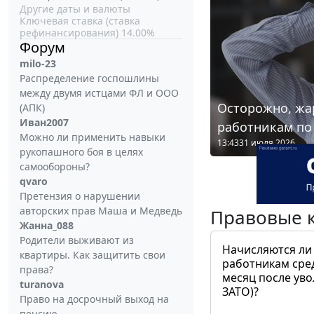
Другие даты и валюты
Ключевая ставка (ставка
рефинансирования) 14.00%
Форум
milo-23
Распределение госпошлины
между двумя истцами ФЛ и ООО
Осторожно, жа
(АПК)
Иван2007
работникам по
Можно ли применить навыки
13:43
31 июля 2026
рукопашного боя в целях
самообороны?
qvaro
Претензия о нарушении
авторских прав Маша и Медведь
Правовые 
Жанна_088
Родители выживают из
Начисляются ли
квартиры. Как защитить свои
работникам сре
права?
месяц после ув
turanova
ЗАТО)?
Право на досрочный выход на
пенсию