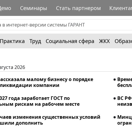
Демо
Семинары
Стать партнером
Клиента
Практика
Труд
Социальная сфера
ЖКХ
Образ
вгуста 2026
ассказала малому бизнесу о порядке
Време
 ликвидации компании
беспл
2027 года заработает ГОСТ по
ВС РФ
ьным рискам на рабочем месте
неизв
учаев изменения существенных условий
Минци
ешили дополнить
огран