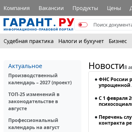
Компания
Вакансии
Продукты
Цены
Судебная практика
Налоги и бухучет
Бизнес
Новости
Актуальное
8 а
Производственный
ФНС России р
календарь – 2027 (проект)
упрощенной
ТОП-25 изменений в
С 1 февраля 
законодательстве в
психосоциал
августе
Перечень сл
Профессиональный
контракта р
календарь на август