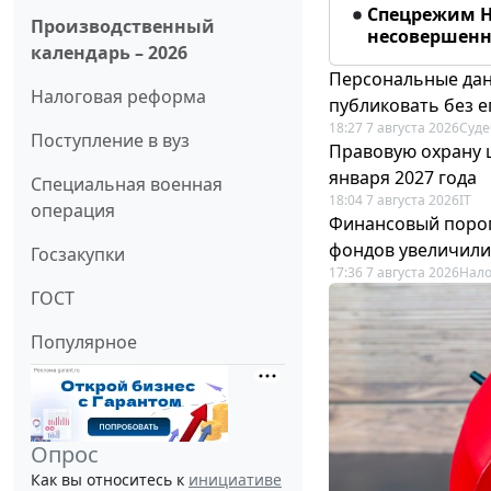
Спецрежим Н
Производственный
несовершенно
календарь – 2026
Персональные дан
Налоговая реформа
публиковать без е
18:27 7 августа 2026
Суде
Поступление в вуз
Правовую охрану 
января 2027 года
Специальная военная
18:04 7 августа 2026
IT
операция
Финансовый порог
фондов увеличили
Госзакупки
17:36 7 августа 2026
Нало
ГОСТ
Популярное
Опрос
Как вы относитесь к
инициативе