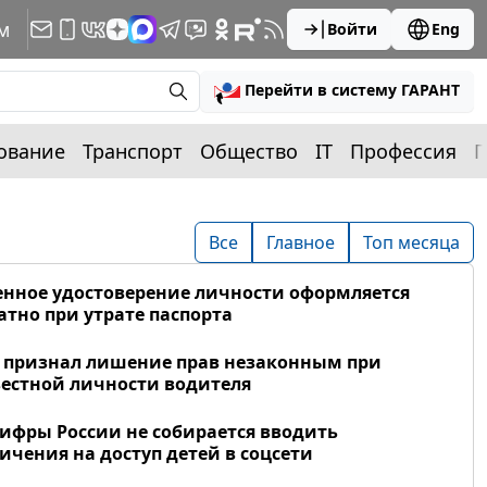
м
Войти
Eng
Перейти в систему ГАРАНТ
ование
Транспорт
Общество
IT
Профессия
П
Все
Главное
Топ месяца
нное удостоверение личности оформляется
атно при утрате паспорта
 признал лишение прав незаконным при
естной личности водителя
фры России не собирается вводить
ичения на доступ детей в соцсети