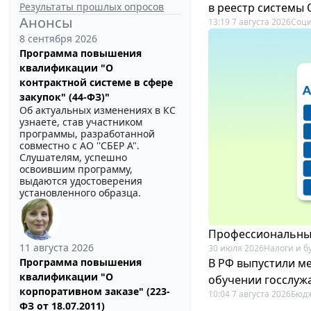
Результаты прошлых опросов
в реестр системы
Анонсы
13:19 7 августа 2026
Соци
8 сентября 2026
Программа повышения
квалификации "О
контрактной системе в сфере
закупок" (44-ФЗ)"
Об актуальных изменениях в КС
узнаете, став участником
программы, разработанной
совместно с АО ''СБЕР А".
Слушателям, успешно
освоившим программу,
выдаются удостоверения
установленного образца.
Профессиональный
11 августа 2026
30 июля 2026
Налоги и б
В РФ выпустили ме
Программа повышения
квалификации "О
обучении госслуж
корпоративном заказе" (223-
10:04 7 августа 2026
Бюдж
ФЗ от 18.07.2011)