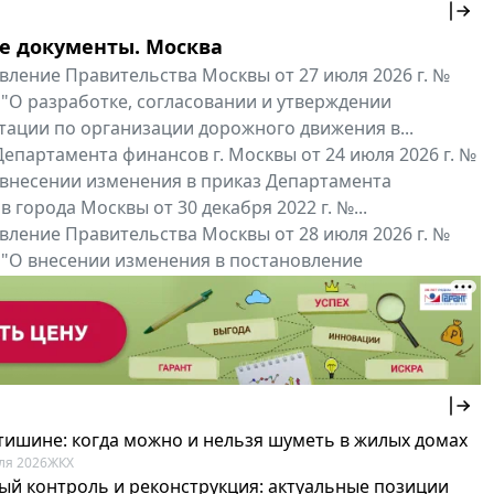
е документы. Москва
вление Правительства Москвы от 27 июля 2026 г. №
 "О разработке, согласовании и утверждении
тации по организации дорожного движения в...
епартамента финансов г. Москвы от 24 июля 2026 г. №
 внесении изменения в приказ Департамента
 города Москвы от 30 декабря 2022 г. №...
вление Правительства Москвы от 28 июля 2026 г. №
 "О внесении изменения в постановление
ьства Москвы от 26 июля 2011 г. № 334-ПП"
нальные документы
Мой регион ...
 тишине: когда можно и нельзя шуметь в жилых домах
ля 2026
ЖКХ
ый контроль и реконструкция: актуальные позиции