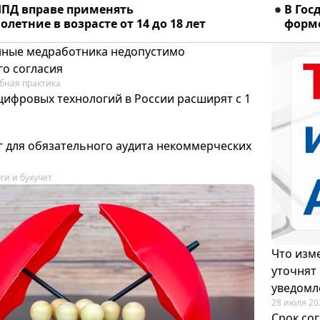
ПД вправе применять
В Гос
летние в возрасте от 14 до 18 лет
форме
ные медработника недопустимо
го согласия
бная практика
цифровых технологий в России расширят с 1
 для обязательного аудита некоммерческих
ги и бухучет
Что изме
уточнят
уведомл
28 июля 20
Срок со