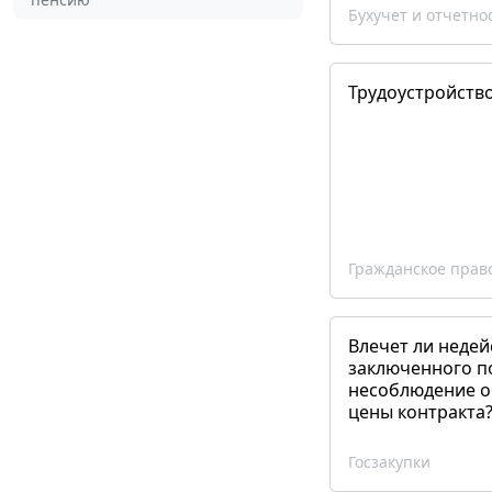
Бухучет и отчетно
Трудоустройств
Гражданское прав
Влечет ли недей
заключенного п
несоблюдение о
цены контракта
Госзакупки