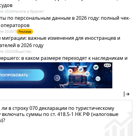
судов
ля 2026
Налоги и бухучет
ты по персональным данным в 2026 году: полный чек-
я операторов
ля 2026
IT
Реклама
 миграции: важные изменения для иностранцев и
телей в 2026 году
ля 2026
Общество
мершего: в каком размере переходят к наследникам и
х можно не платить
ля 2026
Общество
 ли в строку 070 декларации по туристическому
 включать суммы по ст. 418.5-1 НК РФ (налоговые
)?