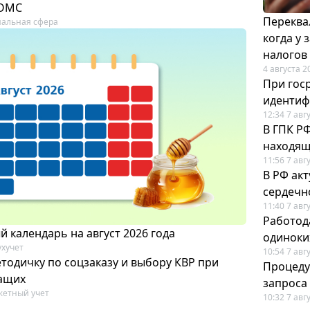
 ОМС
Переква
альная сфера
когда у
налогов
4 августа 2
При гос
иденти
12:34 7 авг
В ГПК Р
находящ
11:56 7 авг
В РФ ак
сердечн
11:40 7 авг
Работод
 календарь на август 2026 года
одиноки
ухучет
10:54 7 авг
тодичку по соцзаказу и выбору КВР при
Процеду
ащих
запроса
етный учет
10:32 7 авг