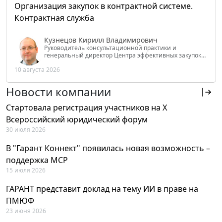
Организация закупок в контрактной системе.
Контрактная служба
Кузнецов Кирилл Владимирович
Руководитель консультационной практики и
генеральный директор Центра эффективных закупок
Tendery.ru, ведущий эксперт РАНХиГС при Президенте
10 августа 2026
РФ
Новости компании
Стартовала регистрация участников на X
Всероссийский юридический форум
30 июля 2026
В "Гарант Коннект" появилась новая возможность –
поддержка MCP
15 июля 2026
ГАРАНТ представит доклад на тему ИИ в праве на
ПМЮФ
23 июня 2026