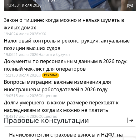
13:43
31 июля 2026
Труд
Закон о тишине: когда можно и нельзя шуметь в
жилых домах
19:40
24 июля 2026
ЖКХ
Налоговый контроль и реконструкция: актуальные
позиции высших судов
19:06
21 июля 2026
Налоги и бухучет
Документы по персональным данным в 2026 году:
полный чек-лист для операторов
15:21
30 июля 2026
IT
Реклама
Вопросы миграции: важные изменения для
иностранцев и работодателей в 2026 году
19:05
15 июля 2026
Общество
Долги умершего: в каком размере переходят к
наследникам и когда их можно не платить
19:43
17 июля 2026
Общество
Правовые консультации
Начисляются ли страховые взносы и НДФЛ на