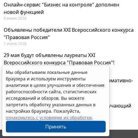
Онлайн-сервис "Бизнес на контроле" дополнен
новой функцией
9 июня 2026
Объявлены победители XXI Всероссийского конкурса
"Правовая Россия"
1 июня 2026
29 мая будут объявлены лауреаты XXI
Всероссийского конкурса "Правовая Россия"!
27 мая 2026
Мы обрабатываем локальные данные
браузера и используем инструменты
AI-ассистент Искра теперь анализирует нормативно-
аналитики в целях улучшения и обеспечения
техническую документацию
работоспособности сайта, статистических
28 апреля 2026
исследований и обзоров. Вы можете
запретить обработку указанных данных в
"ГАРАНТ Электронный экспресс" провел обучающий
настройках браузера. Пожалуйста,
вебинар по работе с AI-ассистентом Искра
ознакомьтесь с условиями их обработки
.
23 апреля 2026
Принять