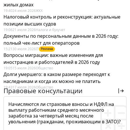
жилых домах
19:40
24 июля 2026
ЖКХ
Налоговый контроль и реконструкция: актуальные
позиции высших судов
19:06
21 июля 2026
Налоги и бухучет
Документы по персональным данным в 2026 году:
полный чек-лист для операторов
15:21
30 июля 2026
IT
Реклама
Вопросы миграции: важные изменения для
иностранцев и работодателей в 2026 году
19:05
15 июля 2026
Общество
Долги умершего: в каком размере переходят к
наследникам и когда их можно не платить
19:43
17 июля 2026
Общество
Правовые консультации
Начисляются ли страховые взносы и НДФЛ на
выплату работникам среднего месячного
заработка за четвертый месяц после
увольнения (гражданам, проживающим в ЗАТО)?