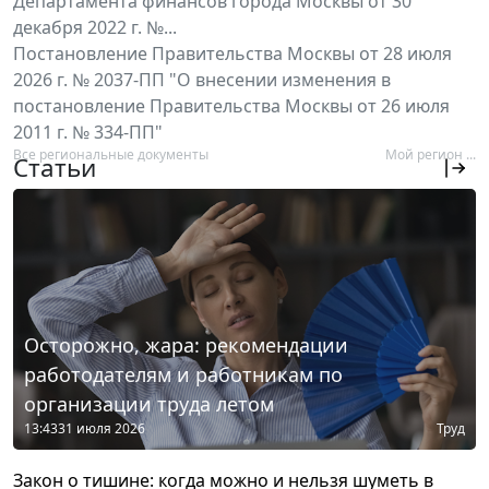
Департамента финансов города Москвы от 30
декабря 2022 г. №...
Постановление Правительства Москвы от 28 июля
2026 г. № 2037-ПП "О внесении изменения в
постановление Правительства Москвы от 26 июля
2011 г. № 334-ПП"
Все региональные документы
Мой регион ...
Статьи
Осторожно, жара: рекомендации
работодателям и работникам по
организации труда летом
13:43
31 июля 2026
Труд
Закон о тишине: когда можно и нельзя шуметь в