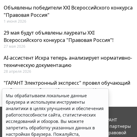
Объявлены победители XXI Всероссийского конкурса
"Правовая Россия"
1 июня 2026
29 мая будут объявлены лауреаты XXI
Всероссийского конкурса "Правовая Россия"!
27 мая 2026
AI-ассистент Искра теперь анализирует нормативно-
техническую документацию
28 апреля 2026
"ГАРАНТ Электронный экспресс" провел обучающий
вебинар по работе с AI-ассистентом Искра
Мы обрабатываем локальные данные
23 апреля 2026
браузера и используем инструменты
аналитики в целях улучшения и обеспечения
работоспособности сайта, статистических
© ООО "НПП "ГАРАНТ-СЕРВИС", 2026. Система ГАРАНТ
исследований и обзоров. Вы можете
выпускается с 1990 года. Компания "Гарант" и ее партнеры
запретить обработку указанных данных в
являются участниками Российской ассоциации правовой
настройках браузера. Пожалуйста,