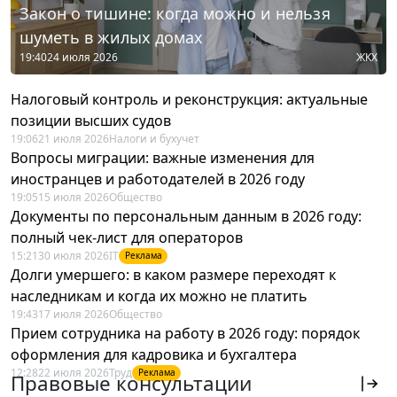
Закон о тишине: когда можно и нельзя
шуметь в жилых домах
19:40
24 июля 2026
ЖКХ
Налоговый контроль и реконструкция: актуальные
позиции высших судов
19:06
21 июля 2026
Налоги и бухучет
Вопросы миграции: важные изменения для
иностранцев и работодателей в 2026 году
19:05
15 июля 2026
Общество
Документы по персональным данным в 2026 году:
полный чек-лист для операторов
15:21
30 июля 2026
IT
Реклама
Долги умершего: в каком размере переходят к
наследникам и когда их можно не платить
19:43
17 июля 2026
Общество
Прием сотрудника на работу в 2026 году: порядок
оформления для кадровика и бухгалтера
12:28
22 июля 2026
Труд
Реклама
Правовые консультации