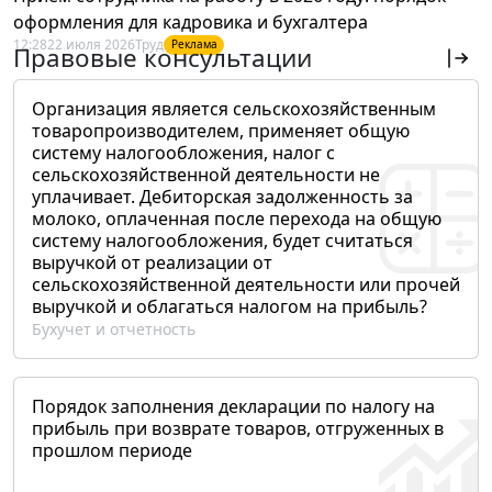
оформления для кадровика и бухгалтера
12:28
22 июля 2026
Труд
Реклама
Правовые консультации
Организация является сельскохозяйственным
товаропроизводителем, применяет общую
систему налогообложения, налог с
сельскохозяйственной деятельности не
уплачивает. Дебиторская задолженность за
молоко, оплаченная после перехода на общую
систему налогообложения, будет считаться
выручкой от реализации от
сельскохозяйственной деятельности или прочей
выручкой и облагаться налогом на прибыль?
Бухучет и отчетность
Порядок заполнения декларации по налогу на
прибыль при возврате товаров, отгруженных в
прошлом периоде