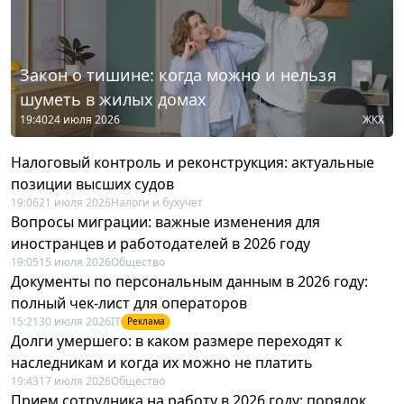
Закон о тишине: когда можно и нельзя
шуметь в жилых домах
19:40
24 июля 2026
ЖКХ
Налоговый контроль и реконструкция: актуальные
позиции высших судов
19:06
21 июля 2026
Налоги и бухучет
Вопросы миграции: важные изменения для
иностранцев и работодателей в 2026 году
19:05
15 июля 2026
Общество
Документы по персональным данным в 2026 году:
полный чек-лист для операторов
15:21
30 июля 2026
IT
Реклама
Долги умершего: в каком размере переходят к
наследникам и когда их можно не платить
19:43
17 июля 2026
Общество
Прием сотрудника на работу в 2026 году: порядок