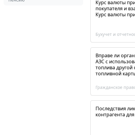
Курс валюты пр
покупателя и вз
Курс валюты пр
Бухучет и отчетно
Вправе ли орган
АЗС с использов
топлива другой 
топливной карт
Гражданское прав
Последствия ли
контрагента для