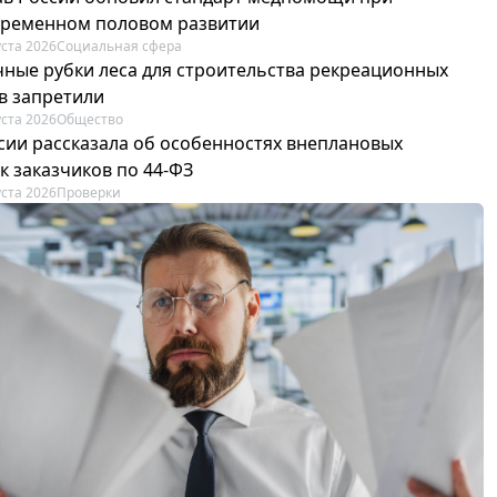
ременном половом развитии
уста 2026
Социальная сфера
ные рубки леса для строительства рекреационных
в запретили
уста 2026
Общество
сии рассказала об особенностях внеплановых
к заказчиков по 44-ФЗ
уста 2026
Проверки