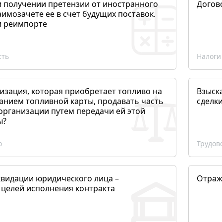
и получении претензии от иностранного
Догов
аимозачете ее в счет будущих поставок.
и реимпорте
сть
Налоги
изация, которая приобретает топливо на
Взыск
анием топливной карты, продавать часть
сделк
организации путем передачи ей этой
ы?
о
Трудов
квидации юридического лица –
Отраж
 целей исполнения контракта