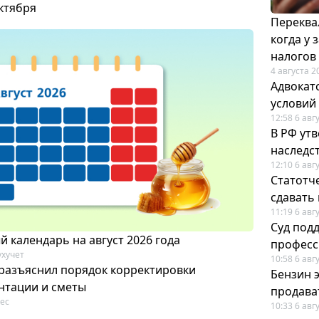
октября
Переква
когда у
налогов
4 августа 2
Адвокат
условий
12:58 6 авг
В РФ ут
наследс
12:10 6 авг
Статотч
сдавать
11:19 6 авг
Суд под
 календарь на август 2026 года
професс
ухучет
10:58 6 авг
разъяснил порядок корректировки
Бензин 
нтации и сметы
продават
ес
10:33 6 авг