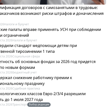
лификация договоров с самозанятыми в трудовые:
 заказчиков возникают риски штрафов и доначисления
026
Налоги и бухучет
ские палаты вправе применять УСН при соблюдении
 и ограничений
уста 2026
Налоги и бухучет
вердили стандарт медпомощи детям при
твенной тирозинемии 1 типа
уста 2026
Социальная сфера
етность об основных фондах за 2026 год придется
 по новым формам
уста 2026
Бюджетный учет
держал снижение работнику премии к
иональному празднику
уста 2026
Судебная практика
экологических классов Евро-2/3/4 разрешили
ь до 1 июля 2027 года
уста 2026
Транспорт
Выбор редакции