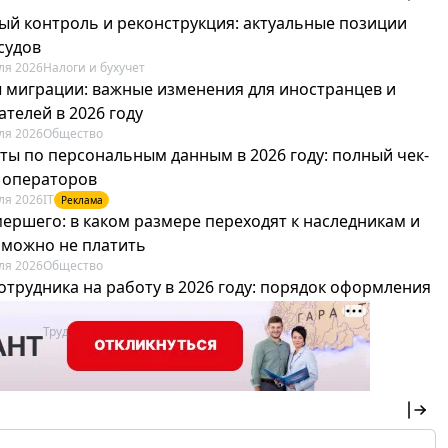
ый контроль и реконструкция: актуальные позиции
судов
ля 2026
Налоги и бухучет
 миграции: важные изменения для иностранцев и
телей в 2026 году
ля 2026
Общество
ты по персональным данным в 2026 году: полный чек-
я операторов
ля 2026
IT
Реклама
мершего: в каком размере переходят к наследникам и
х можно не платить
ля 2026
Общество
отрудника на работу в 2026 году: порядок оформления
овика и бухгалтера
ля 2026
Труд
Реклама