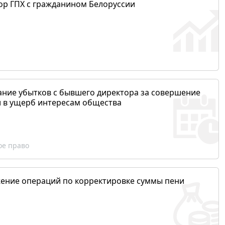
ор ГПХ с гражданином Белоруссии
ание убытков с бывшего директора за совершение
и в ущерб интересам общества
ое право
ение операций по корректировке суммы пени