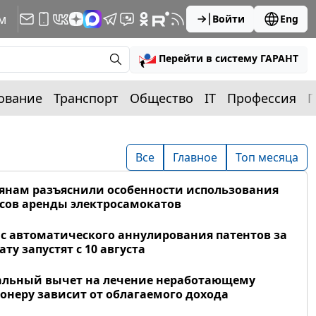
м
Войти
Eng
Перейти в систему ГАРАНТ
ование
Транспорт
Общество
IT
Профессия
П
Все
Главное
Топ месяца
янам разъяснили особенности использования
сов аренды электросамокатов
с автоматического аннулирования патентов за
ату запустят с 10 августа
альный вычет на лечение неработающему
онеру зависит от облагаемого дохода