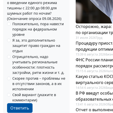
о введении единого режима
тишины с 22:00 до 08:00 для
шумных работ по ночам?
(Окончание опроса 09.08.2026)
Положительно, пора навести
Осторожно, жара:
порядок на федеральном
по организации т
уровне
31 июля 2026
Труд
Я за, это дополнительно
Процедуру приост
защитит право граждан на
продукции оптим
отдых
15:39 6 августа 2026
Бизн
Отрицательно, надо
ФНС России плани
учитывать региональные
порядок рассмотр
особенности: плотность
15:15 6 августа 2026
Нало
застройки, ритм жизни и т. д.
Какую статью КОСГ
Скорее против – проблемы не
виртуального сер
в отсутствии законов, а в их
14:54 6 августа 2026
Бюдж
исполнении
В РФ введут особы
Свой вариант (укажите в
образовательных 
комментарии)
13:41 6 августа 2026
Обр
Ответить
Отчет о выполнен