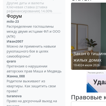
Другие даты и валюты
Ключевая ставка (ставка
рефинансирования) 14.00%
Форум
milo-23
Распределение госпошлины
между двумя истцами ФЛ и ООО
(АПК)
Иван2007
Можно ли применить навыки
рукопашного боя в целях
Закон о тишине
самообороны?
жилых домах
qvaro
19:40
24 июля 2026
Претензия о нарушении
авторских прав Маша и Медведь
Жанна_088
Родители выживают из
квартиры. Как защитить свои
права?
Правовые 
turanova
Право на досрочный выход на
пенсию