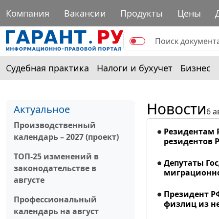
Компания
Вакансии
Продукты
Цены
Судебная практика
Налоги и бухучет
Бизнес
Новости
Актуальное
6 а
Производственный
Резидентам 
календарь – 2027 (проект)
резидентов Р
ТОП-25 изменений в
Депутаты Го
законодательстве в
миграционно
августе
Президент Р
Профессиональный
физлиц из н
календарь на август