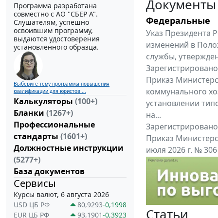
Документы
Программа разработана
совместно с АО ''СБЕР А".
Федеральные
Слушателям, успешно
освоившим программу,
Указ Президента Р
выдаются удостоверения
изменений в Поло
установленного образца.
службы, утвержден
Зарегистрировано 
Приказ Министерс
Выберите тему программы повышения
коммунального хоз
квалификации для юристов ...
Калькуляторы
(100+)
установлении тип
Бланки
(1267+)
на...
Профессиональные
Зарегистрировано 
стандарты
(1601+)
Приказ Министерс
Должностные инструкции
июля 2026 г. № 30
(5277+)
приказу Министерс
База документов
Все федеральные докум
Сервисы
Курсы валют, 6 августа 2026
USD ЦБ РФ
80,9293
-0,1998
Статьи
EUR ЦБ РФ
93,1901
-0,3923