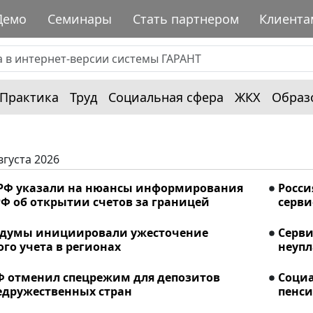
Демо
Семинары
Стать партнером
Клиента
Практика
Труд
Социальная сфера
ЖКХ
Образ
вгуста 2026
РФ указали на нюансы информирования
Росси
Ф об открытии счетов за границей
серви
сдумы инициировали ужесточение
Серви
го учета в регионах
неупл
Ф отменил спецрежим для депозитов
Соци
едружественных стран
пенси