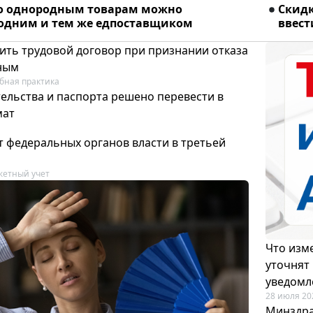
о однородным товарам можно
Скидк
 одним и тем же едпоставщиком
ввест
ить трудовой договор при признании отказа
ным
бная практика
ельства и паспорта решено перевести в
мат
т федеральных органов власти в третьей
етный учет
Что изме
уточнят
уведомл
28 июля 20
Минздра