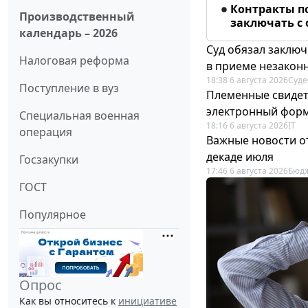
Контракты п
Производственный
заключать с
календарь – 2026
Суд обязал заключ
Налоговая реформа
в приеме незакон
18:38 6 августа 2026
Суде
Поступление в вуз
Племенные свидет
электронный фор
Специальная военная
18:16 6 августа 2026
IT
операция
Важные новости о
декаде июля
Госзакупки
17:46 6 августа 2026
Бюдж
ГОСТ
Популярное
Опрос
Как вы относитесь к
инициативе