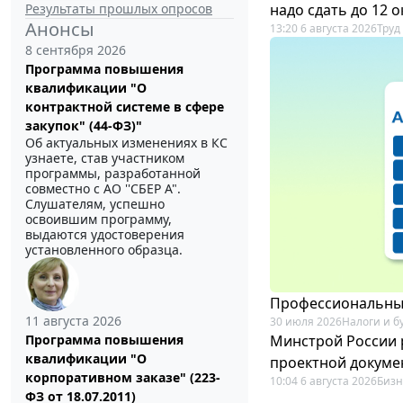
Результаты прошлых опросов
надо сдать до 12 
Анонсы
13:20 6 августа 2026
Труд
8 сентября 2026
Программа повышения
квалификации "О
контрактной системе в сфере
закупок" (44-ФЗ)"
Об актуальных изменениях в КС
узнаете, став участником
программы, разработанной
совместно с АО ''СБЕР А".
Слушателям, успешно
освоившим программу,
выдаются удостоверения
установленного образца.
Профессиональный
11 августа 2026
30 июля 2026
Налоги и б
Минстрой России 
Программа повышения
квалификации "О
проектной докуме
корпоративном заказе" (223-
10:04 6 августа 2026
Бизн
ФЗ от 18.07.2011)