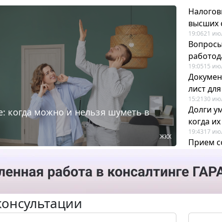
Налогов
высших 
19:06
21 ию
Вопросы
работода
19:05
15 ию
Докумен
лист дл
15:21
30 ию
Долги у
: когда можно и нельзя шуметь в
когда и
19:43
17 ию
ЖКХ
Прием с
для кадр
12:28
22 ию
консультации