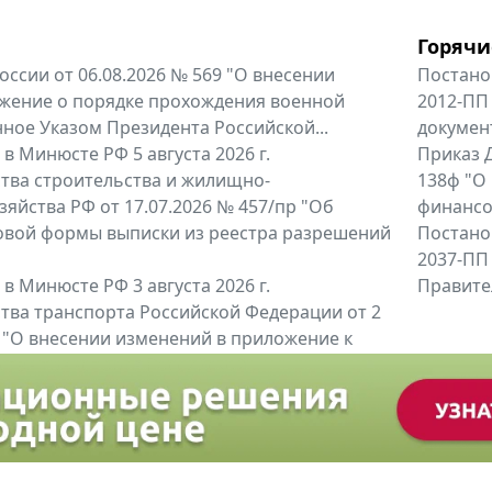
Горячи
оссии от 06.08.2026 № 569 "О внесении
Постано
жение о порядке прохождения военной
2012-ПП
ное Указом Президента Российской...
докумен
в Минюсте РФ 5 августа 2026 г.
Приказ Д
тва строительства и жилищно-
138ф "О
яйства РФ от 17.07.2026 № 457/пр "Об
финансов
овой формы выписки из реестра разрешений
Постано
2037-ПП
в Минюсте РФ 3 августа 2026 г.
Правител
тва транспорта Российской Федерации от 2
6 "О внесении изменений в приложение к
тва транспорта Российской...
енты
Все регио