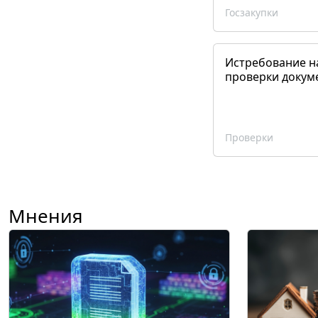
Госзакупки
Истребование н
проверки докум
Проверки
Мнения