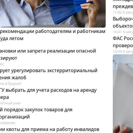
преждев
17:02 6 авг
Выбороч
объекто
 рекомендации работодателям и работникам
16:41 6 авг
руда летом
ФАС Рос
проверо
ановки или запрета реализации опасной
16:00 6 авг
изируют
ес
рует урегулировать экстерриториальный
ения жалоб
ги и бухучет
У выбрать для учета расходов на аренду
вера
етный учет
й порядок закупок товаров для
организаций
азование
ии квоты для приема на работу инвалидов