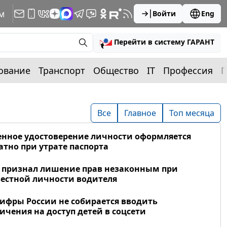
м
Войти
Eng
Перейти в систему ГАРАНТ
ование
Транспорт
Общество
IT
Профессия
П
Все
Главное
Топ месяца
нное удостоверение личности оформляется
атно при утрате паспорта
 признал лишение прав незаконным при
естной личности водителя
фры России не собирается вводить
ичения на доступ детей в соцсети