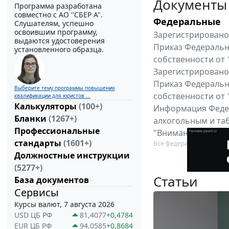
Документы
Программа разработана
совместно с АО ''СБЕР А".
Федеральные
Слушателям, успешно
освоившим программу,
Зарегистрировано 
выдаются удостоверения
Приказ Федеральн
установленного образца.
собственности от 
Зарегистрировано 
Приказ Федеральн
Выберите тему программы повышения
собственности от 
квалификации для юристов ...
Калькуляторы
(100+)
Информация Федер
Бланки
(1267+)
алкогольным и таб
Профессиональные
"Вниманию произв
стандарты
(1601+)
Все федеральные докум
Должностные инструкции
(5277+)
Статьи
База документов
Сервисы
Курсы валют, 7 августа 2026
USD ЦБ РФ
81,4077
+0,4784
EUR ЦБ РФ
94,0585
+0,8684