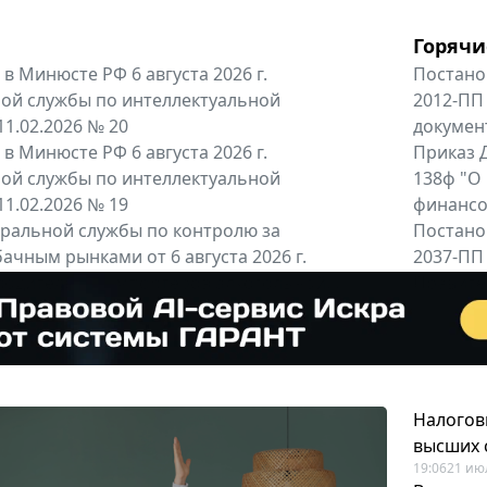
Горячи
в Минюсте РФ 6 августа 2026 г.
Постано
ой службы по интеллектуальной
2012-ПП
11.02.2026 № 20
докумен
в Минюсте РФ 6 августа 2026 г.
Приказ Д
ой службы по интеллектуальной
138ф "О
11.02.2026 № 19
финансов
альной службы по контролю за
Постано
ачным рынками от 6 августа 2026 г.
2037-ПП
одителей и импортёров алкогольной...
Правител
енты
Все регио
Налогов
высших 
19:06
21 ию