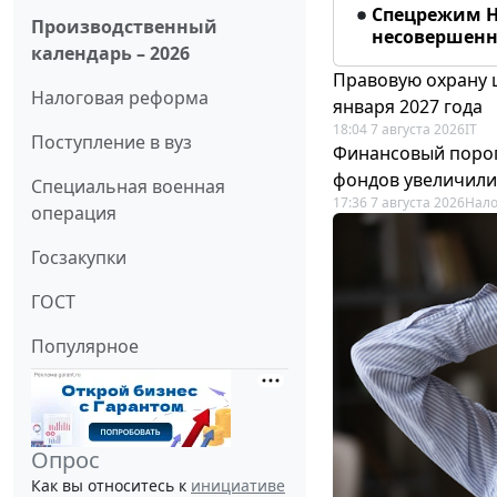
Спецрежим Н
Производственный
несовершенно
календарь – 2026
Правовую охрану 
Налоговая реформа
января 2027 года
18:04 7 августа 2026
IT
Поступление в вуз
Финансовый порог
фондов увеличили
Специальная военная
17:36 7 августа 2026
Нало
операция
Госзакупки
ГОСТ
Популярное
Опрос
Как вы относитесь к
инициативе