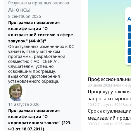
Результаты прошлых опросов
Анонсы
8 сентября 2026
Программа повышения
квалификации "О
контрактной системе в сфере
закупок" (44-ФЗ)"
Об актуальных изменениях в КС
узнаете, став участником
программы, разработанной
совместно с АО ''СБЕР А".
Слушателям, успешно
освоившим программу,
выдаются удостоверения
Профессиональный
установленного образца.
30 июля 2026
Налоги и б
Процедуру заключ
запроса котирово
11 августа 2026
10:32 7 августа 2026
Бизн
Срок актуализаци
Программа повышения
квалификации "О
медизделий прод
корпоративном заказе" (223-
09:30 7 августа 2026
Соци
ФЗ от 18.07.2011)