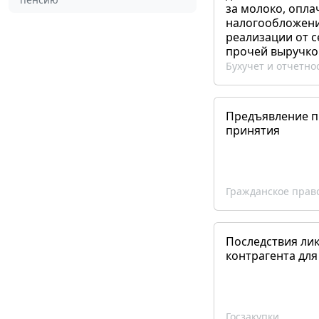
за молоко, опла
налогообложения
реализации от 
прочей выручко
Бухучет и отчетно
Предъявление пр
принятия
Гражданское прав
Последствия ли
контрагента для
Госзакупки