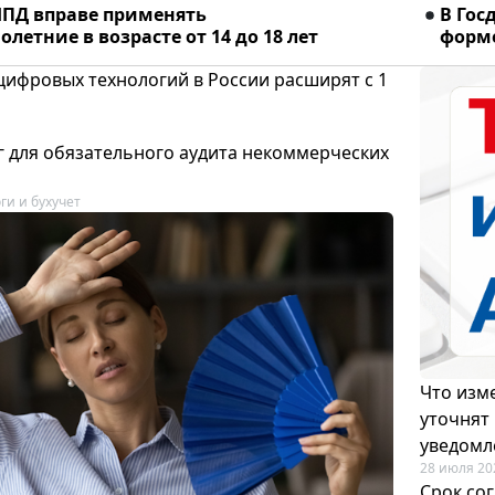
ПД вправе применять
В Гос
летние в возрасте от 14 до 18 лет
форме
цифровых технологий в России расширят с 1
 для обязательного аудита некоммерческих
ги и бухучет
Что изме
уточнят
уведомл
28 июля 20
Срок со