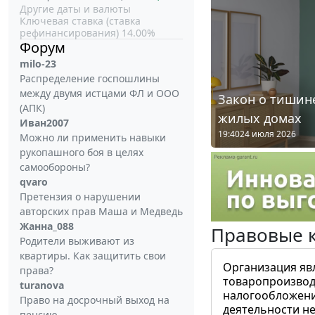
Другие даты и валюты
Ключевая ставка (ставка
рефинансирования) 14.00%
Форум
milo-23
Распределение госпошлины
между двумя истцами ФЛ и ООО
Закон о тишине
(АПК)
жилых домах
Иван2007
19:40
24 июля 2026
Можно ли применить навыки
рукопашного боя в целях
самообороны?
qvaro
Претензия о нарушении
авторских прав Маша и Медведь
Жанна_088
Правовые 
Родители выживают из
квартиры. Как защитить свои
Организация яв
права?
товаропроизвод
turanova
налогообложени
Право на досрочный выход на
деятельности не
пенсию