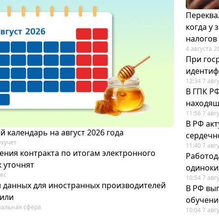
Переква
когда у
налогов
4 августа 2
При гос
иденти
12:34 7 авг
В ГПК Р
находящ
11:56 7 авг
В РФ ак
 календарь на август 2026 года
сердечн
ухучет
11:40 7 авг
ения контракта по итогам электронного
Работод
к уточнят
одиноки
ес
10:54 7 авг
и данных для иностранных производителей
В РФ вы
лили
обучени
альная сфера
10:04 7 авг