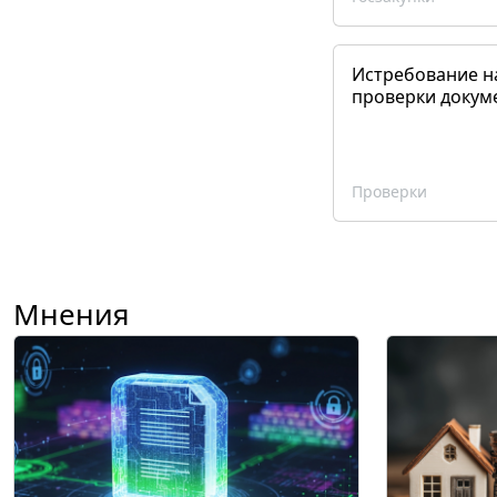
Истребование н
проверки докум
Проверки
Мнения