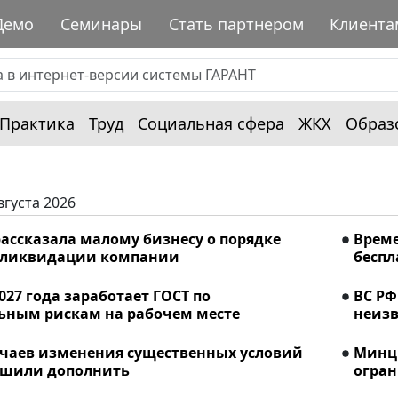
Демо
Семинары
Стать партнером
Клиента
Практика
Труд
Социальная сфера
ЖКХ
Образ
вгуста 2026
ассказала малому бизнесу о порядке
Време
 ликвидации компании
беспл
2027 года заработает ГОСТ по
ВС РФ
ьным рискам на рабочем месте
неизв
учаев изменения существенных условий
Минци
ешили дополнить
огран