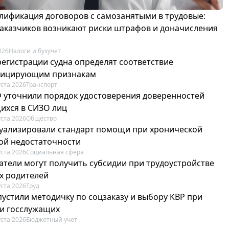
лификация договоров с самозанятыми в трудовые:
 заказчиков возникают риски штрафов и доначисления
026
Налоги и бухучет
регистрации судна определят соответствие
фицирующим признакам
уста 2026
Транспорт
Ф уточнили порядок удостоверения доверенностей
ихся в СИЗО лиц
уста 2026
Общество
туализировали стандарт помощи при хронической
ой недостаточности
уста 2026
Социальная сфера
атели могут получить субсидии при трудоустройстве
х родителей
уста 2026
Труд
пустили методичку по соцзаказу и выбору КВР при
и госслужащих
уста 2026
Бюджетный учет