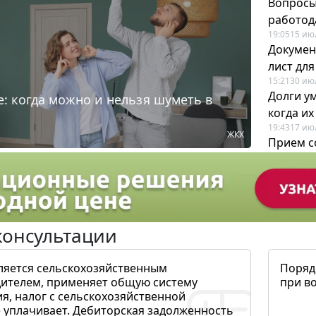
Вопросы
работода
19:05
15 ию
Докумен
лист дл
15:21
30 ию
Долги у
: когда можно и нельзя шуметь в
когда и
19:43
17 ию
ЖКХ
Прием с
для кадр
12:28
22 ию
консультации
ляется сельскохозяйственным
Поряд
ителем, применяет общую систему
при в
я, налог с сельскохозяйственной
 уплачивает. Дебиторская задолженность