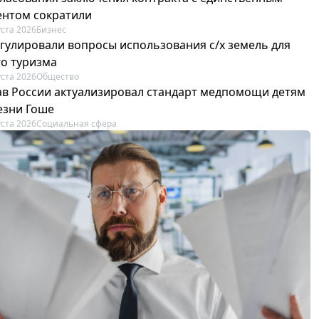
ентом сократили
уста 2026
Бизнес
егулировали вопросы использования с/х земель для
го туризма
уста 2026
Общество
в России актуализировал стандарт медпомощи детям
езни Гоше
уста 2026
Социальная сфера