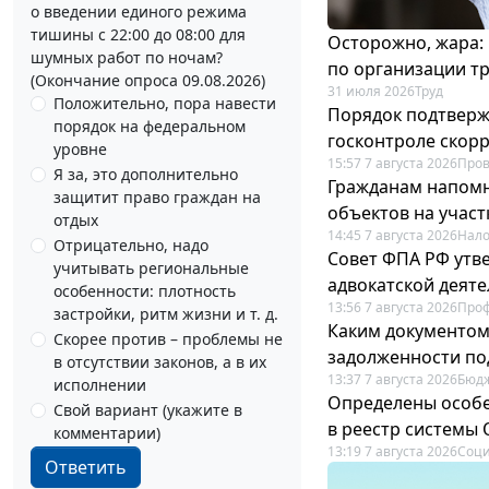
о введении единого режима
тишины с 22:00 до 08:00 для
Осторожно, жара:
шумных работ по ночам?
по организации т
(Окончание опроса 09.08.2026)
31 июля 2026
Труд
Положительно, пора навести
Порядок подтвержд
порядок на федеральном
госконтроле скор
уровне
15:57 7 августа 2026
Пров
Я за, это дополнительно
Гражданам напомн
защитит право граждан на
объектов на учас
отдых
14:45 7 августа 2026
Нало
Отрицательно, надо
Совет ФПА РФ утв
учитывать региональные
адвокатской деят
особенности: плотность
13:56 7 августа 2026
Про
застройки, ритм жизни и т. д.
Каким документо
Скорее против – проблемы не
задолженности по
в отсутствии законов, а в их
13:37 7 августа 2026
Бюдж
исполнении
Определены особе
Свой вариант (укажите в
в реестр системы
комментарии)
13:19 7 августа 2026
Соци
Ответить