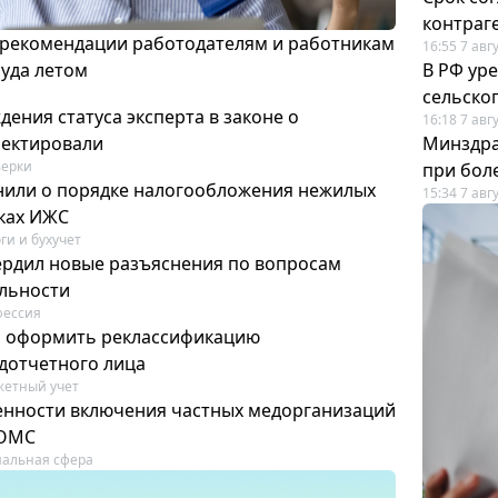
контраг
 рекомендации работодателям и работникам
16:55 7 авг
руда летом
В РФ ур
сельско
ения статуса эксперта в законе о
16:18 7 авг
ректировали
Минздра
ерки
при бол
или о порядке налогообложения нежилых
15:34 7 авг
тках ИЖС
ги и бухучет
ердил новые разъяснения по вопросам
ельности
фессия
м оформить реклассификацию
дотчетного лица
етный учет
нности включения частных медорганизаций
 ОМС
альная сфера