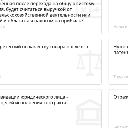
ченная после перехода на общую систему
, будет считаться выручкой от
сельскохозяйственной деятельности или
й и облагаться налогом на прибыль?
сть
Налоги
етензий по качеству товара после его
Нужно
патен
о
Трудов
квидации юридического лица –
Отраж
 целей исполнения контракта
Бюджет