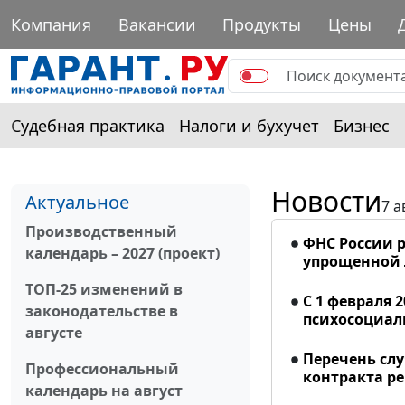
Компания
Вакансии
Продукты
Цены
Судебная практика
Налоги и бухучет
Бизнес
Новости
Актуальное
7 а
Производственный
ФНС России р
календарь – 2027 (проект)
упрощенной
ТОП-25 изменений в
С 1 февраля 
законодательстве в
психосоциал
августе
Перечень сл
Профессиональный
контракта р
календарь на август