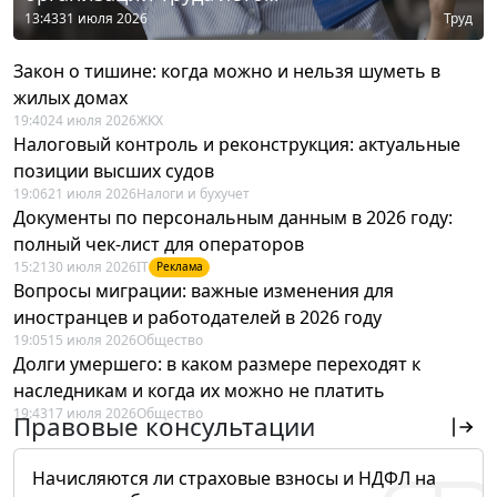
13:43
31 июля 2026
Труд
Закон о тишине: когда можно и нельзя шуметь в
жилых домах
19:40
24 июля 2026
ЖКХ
Налоговый контроль и реконструкция: актуальные
позиции высших судов
19:06
21 июля 2026
Налоги и бухучет
Документы по персональным данным в 2026 году:
полный чек-лист для операторов
15:21
30 июля 2026
IT
Реклама
Вопросы миграции: важные изменения для
иностранцев и работодателей в 2026 году
19:05
15 июля 2026
Общество
Долги умершего: в каком размере переходят к
наследникам и когда их можно не платить
19:43
17 июля 2026
Общество
Правовые консультации
Начисляются ли страховые взносы и НДФЛ на