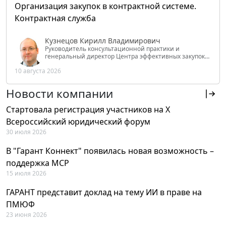
Организация закупок в контрактной системе.
Контрактная служба
Кузнецов Кирилл Владимирович
Руководитель консультационной практики и
генеральный директор Центра эффективных закупок
Tendery.ru, ведущий эксперт РАНХиГС при Президенте
10 августа 2026
РФ
Новости компании
Стартовала регистрация участников на X
Всероссийский юридический форум
30 июля 2026
В "Гарант Коннект" появилась новая возможность –
поддержка MCP
15 июля 2026
ГАРАНТ представит доклад на тему ИИ в праве на
ПМЮФ
23 июня 2026