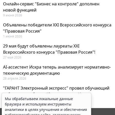
Онлайн-сервис "Бизнес на контроле" дополнен
новой функцией
9 июня 2026
Объявлены победители XXI Всероссийского конкурса
"Правовая Россия"
1 июня 2026
29 мая будут объявлены лауреаты XXI
Всероссийского конкурса "Правовая Россия"!
27 мая 2026
AI-ассистент Искра теперь анализирует нормативно-
техническую документацию
28 апреля 2026
"ГАРАНТ Электронный экспресс" провел обучающий
вебинар по работе с AI-ассистентом Искра
Мы обрабатываем локальные данные
23 апреля 2026
браузера и используем инструменты
аналитики в целях улучшения и обеспечения
работоспособности сайта, статистических