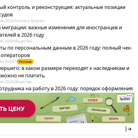
ый контроль и реконструкция: актуальные позиции
судов
ля 2026
Налоги и бухучет
 миграции: важные изменения для иностранцев и
телей в 2026 году
ля 2026
Общество
ты по персональным данным в 2026 году: полный чек-
я операторов
ля 2026
IT
Реклама
мершего: в каком размере переходят к наследникам и
х можно не платить
ля 2026
Общество
отрудника на работу в 2026 году: порядок оформления
овика и бухгалтера
ля 2026
Труд
Реклама