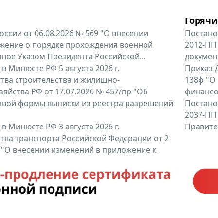
Горячи
оссии от 06.08.2026 № 569 "О внесении
Постано
жение о порядке прохождения военной
2012-ПП
ное Указом Президента Российской...
докумен
в Минюсте РФ 5 августа 2026 г.
Приказ Д
тва строительства и жилищно-
138ф "О
яйства РФ от 17.07.2026 № 457/пр "Об
финансов
овой формы выписки из реестра разрешений
Постано
2037-ПП
в Минюсте РФ 3 августа 2026 г.
Правител
тва транспорта Российской Федерации от 2
6 "О внесении изменений в приложение к
тва транспорта Российской...
енты
Все регио