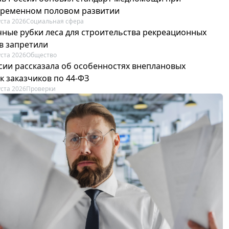
ременном половом развитии
уста 2026
Социальная сфера
ные рубки леса для строительства рекреационных
в запретили
уста 2026
Общество
сии рассказала об особенностях внеплановых
к заказчиков по 44-ФЗ
уста 2026
Проверки