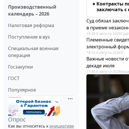
Контракты п
Производственный
заключать с
календарь – 2026
Суд обязал заключ
Налоговая реформа
в приеме незакон
18:38 6 августа 2026
Суде
Поступление в вуз
Племенные свидет
электронный фор
Специальная военная
18:16 6 августа 2026
IT
операция
Важные новости о
декаде июля
Госзакупки
17:46 6 августа 2026
Бюдж
ГОСТ
Популярное
Опрос
Как вы относитесь к
инициативе