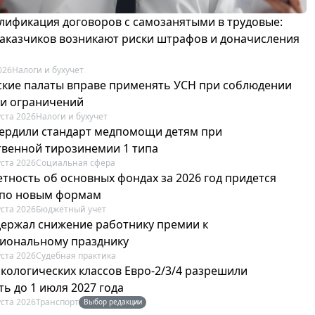
лификация договоров с самозанятыми в трудовые:
 заказчиков возникают риски штрафов и доначисления
026
Налоги и бухучет
ские палаты вправе применять УСН при соблюдении
 и ограничений
уста 2026
Налоги и бухучет
вердили стандарт медпомощи детям при
твенной тирозинемии 1 типа
уста 2026
Социальная сфера
етность об основных фондах за 2026 год придется
 по новым формам
уста 2026
Бюджетный учет
держал снижение работнику премии к
иональному празднику
уста 2026
Судебная практика
экологических классов Евро-2/3/4 разрешили
ь до 1 июля 2027 года
уста 2026
Транспорт
Выбор редакции