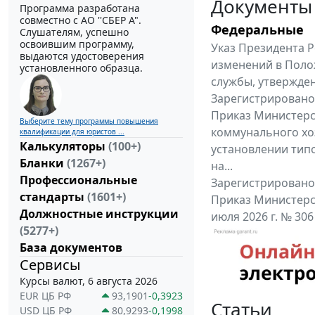
Документы
Программа разработана
совместно с АО ''СБЕР А".
Федеральные
Слушателям, успешно
освоившим программу,
Указ Президента Р
выдаются удостоверения
изменений в Поло
установленного образца.
службы, утвержден
Зарегистрировано 
Приказ Министерс
Выберите тему программы повышения
коммунального хоз
квалификации для юристов ...
Калькуляторы
(100+)
установлении тип
Бланки
(1267+)
на...
Профессиональные
Зарегистрировано 
стандарты
(1601+)
Приказ Министерс
Должностные инструкции
июля 2026 г. № 30
(5277+)
приказу Министерс
База документов
Все федеральные докум
Сервисы
Курсы валют, 6 августа 2026
EUR ЦБ РФ
93,1901
-0,3923
Статьи
USD ЦБ РФ
80,9293
-0,1998