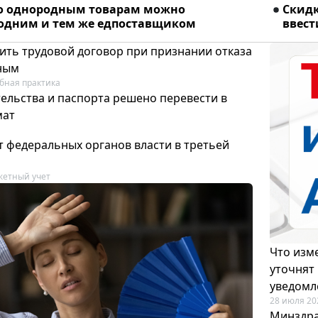
о однородным товарам можно
Скидк
 одним и тем же едпоставщиком
ввест
ить трудовой договор при признании отказа
ным
бная практика
ельства и паспорта решено перевести в
мат
т федеральных органов власти в третьей
етный учет
Что изме
уточнят
уведомл
28 июля 20
Минздра