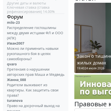
Другие даты и валюты
Ключевая ставка (ставка
рефинансирования) 14.00%
Форум
milo-23
Распределение госпошлины
между двумя истцами ФЛ и ООО
(АПК)
Иван2007
Можно ли применить навыки
рукопашного боя в целях
Закон о тишине
самообороны?
жилых домах
qvaro
19:40
24 июля 2026
Претензия о нарушении
авторских прав Маша и Медведь
Жанна_088
Родители выживают из
квартиры. Как защитить свои
права?
turanova
Правовые 
Право на досрочный выход на
пенсию