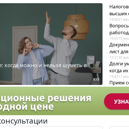
Налогов
высших 
19:06
21 ию
Вопросы
работода
19:05
15 ию
Докумен
лист дл
15:21
30 ию
Долги у
: когда можно и нельзя шуметь в
когда и
19:43
17 ию
ЖКХ
Прием с
для кадр
12:28
22 ию
консультации