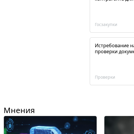
Госзакупки
Истребование н
проверки докум
Проверки
Мнения