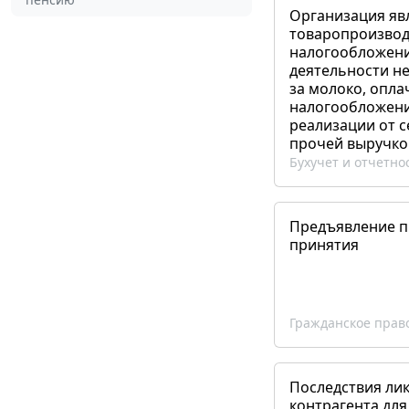
Организация яв
товаропроизвод
налогообложени
деятельности не
за молоко, опла
налогообложения
реализации от 
прочей выручко
Бухучет и отчетно
Предъявление пр
принятия
Гражданское прав
Последствия ли
контрагента для