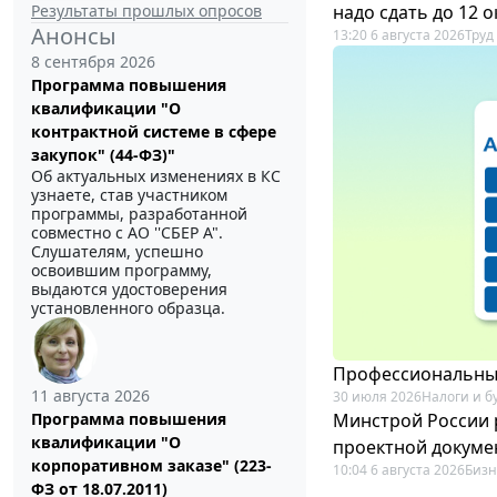
Результаты прошлых опросов
надо сдать до 12 
Анонсы
13:20 6 августа 2026
Труд
8 сентября 2026
Программа повышения
квалификации "О
контрактной системе в сфере
закупок" (44-ФЗ)"
Об актуальных изменениях в КС
узнаете, став участником
программы, разработанной
совместно с АО ''СБЕР А".
Слушателям, успешно
освоившим программу,
выдаются удостоверения
установленного образца.
Профессиональный
11 августа 2026
30 июля 2026
Налоги и б
Минстрой России 
Программа повышения
квалификации "О
проектной докуме
корпоративном заказе" (223-
10:04 6 августа 2026
Бизн
ФЗ от 18.07.2011)