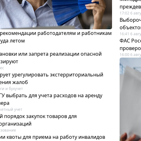
преждев
17:02 6 авг
Выбороч
объекто
 рекомендации работодателям и работникам
16:41 6 авг
руда летом
ФАС Рос
проверо
ановки или запрета реализации опасной
16:00 6 авг
изируют
ес
рует урегулировать экстерриториальный
ения жалоб
ги и бухучет
У выбрать для учета расходов на аренду
вера
етный учет
й порядок закупок товаров для
организаций
азование
ии квоты для приема на работу инвалидов