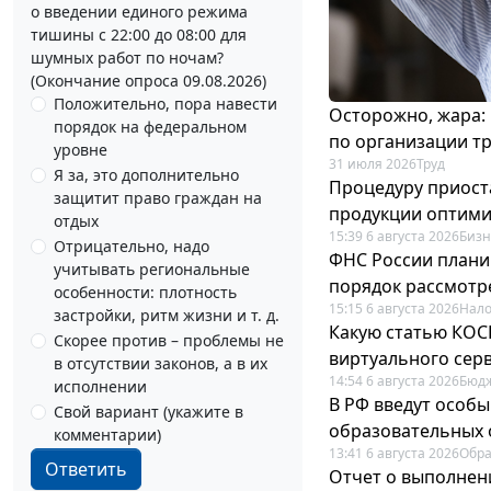
о введении единого режима
тишины с 22:00 до 08:00 для
шумных работ по ночам?
(Окончание опроса 09.08.2026)
Положительно, пора навести
Осторожно, жара:
порядок на федеральном
по организации т
уровне
31 июля 2026
Труд
Я за, это дополнительно
Процедуру приост
защитит право граждан на
продукции оптим
отдых
15:39 6 августа 2026
Бизн
Отрицательно, надо
ФНС России плани
учитывать региональные
порядок рассмотр
особенности: плотность
15:15 6 августа 2026
Нало
застройки, ритм жизни и т. д.
Какую статью КОСГ
Скорее против – проблемы не
виртуального сер
в отсутствии законов, а в их
14:54 6 августа 2026
Бюдж
исполнении
В РФ введут особы
Свой вариант (укажите в
образовательных 
комментарии)
13:41 6 августа 2026
Обр
Ответить
Отчет о выполнен