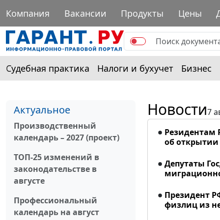
Компания
Вакансии
Продукты
Цены
Судебная практика
Налоги и бухучет
Бизнес
Новости
Актуальное
7 а
Производственный
Резидентам 
календарь – 2027 (проект)
об открытии 
ТОП-25 изменений в
Депутаты Го
законодательстве в
миграционно
августе
Президент Р
Профессиональный
физлиц из н
календарь на август