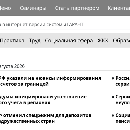
Демо
Семинары
Стать партнером
Клиента
Практика
Труд
Социальная сфера
ЖКХ
Образ
вгуста 2026
РФ указали на нюансы информирования
Росси
счетов за границей
серви
сдумы инициировали ужесточение
Серви
го учета в регионах
неупл
Ф отменил спецрежим для депозитов
Соци
едружественных стран
пенси