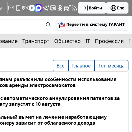
м
Войти
Eng
Перейти в систему ГАРАНТ
ование
Транспорт
Общество
IT
Профессия
П
Все
Главное
Топ месяца
янам разъяснили особенности использования
сов аренды электросамокатов
с автоматического аннулирования патентов за
ату запустят с 10 августа
альный вычет на лечение неработающему
онеру зависит от облагаемого дохода