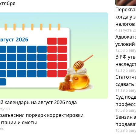
октября
Переква
когда у
налогов
4 августа 2
Адвокат
условий
12:58 6 авг
В РФ ут
наследс
12:10 6 авг
Статотч
сдавать
11:19 6 авг
Суд под
 календарь на август 2026 года
професс
ухучет
10:58 6 авг
разъяснил порядок корректировки
Бензин 
нтации и сметы
продават
ес
10:33 6 авг