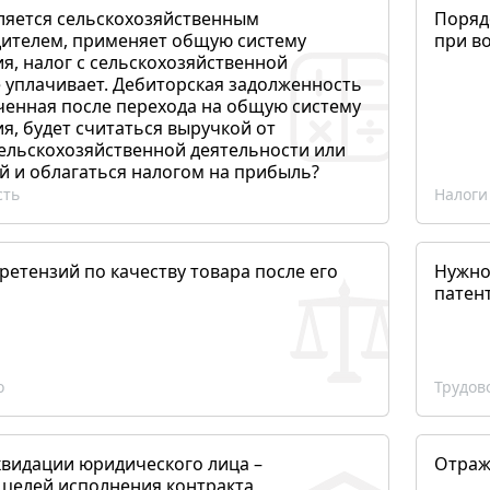
ляется сельскохозяйственным
Поряд
ителем, применяет общую систему
при в
я, налог с сельскохозяйственной
 уплачивает. Дебиторская задолженность
ченная после перехода на общую систему
, будет считаться выручкой от
сельскохозяйственной деятельности или
й и облагаться налогом на прибыль?
сть
Налоги
етензий по качеству товара после его
Нужно
патен
о
Трудов
квидации юридического лица –
Отраж
 целей исполнения контракта