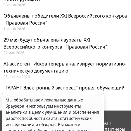
9 июня 2026
Объявлены победители XXI Всероссийского конкурса
"Правовая Россия"
1 июня 2026
29 мая будут объявлены лауреаты XXI
Всероссийского конкурса "Правовая Россия"!
27 мая 2026
AI-ассистент Искра теперь анализирует нормативно-
техническую документацию
28 апреля 2026
"ГАРАНТ Электронный экспресс" провел обучающий
вебинар по работе с AI-ассистентом Искра
Мы обрабатываем локальные данные
23 апреля 2026
браузера и используем инструменты
аналитики в целях улучшения и обеспечения
работоспособности сайта, статистических
© ООО "НПП "ГАРАНТ-СЕРВИС", 2026. Система ГАРАНТ
исследований и обзоров. Вы можете
выпускается с 1990 года. Компания "Гарант" и ее партнеры
запретить обработку указанных данных в