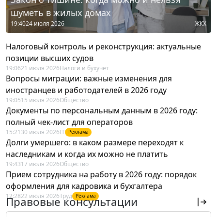
шуметь в жилых домах
19:40
24 июля 2026
ЖКХ
Налоговый контроль и реконструкция: актуальные
позиции высших судов
19:06
21 июля 2026
Налоги и бухучет
Вопросы миграции: важные изменения для
иностранцев и работодателей в 2026 году
19:05
15 июля 2026
Общество
Документы по персональным данным в 2026 году:
полный чек-лист для операторов
15:21
30 июля 2026
IT
Реклама
Долги умершего: в каком размере переходят к
наследникам и когда их можно не платить
19:43
17 июля 2026
Общество
Прием сотрудника на работу в 2026 году: порядок
оформления для кадровика и бухгалтера
12:28
22 июля 2026
Труд
Реклама
Правовые консультации