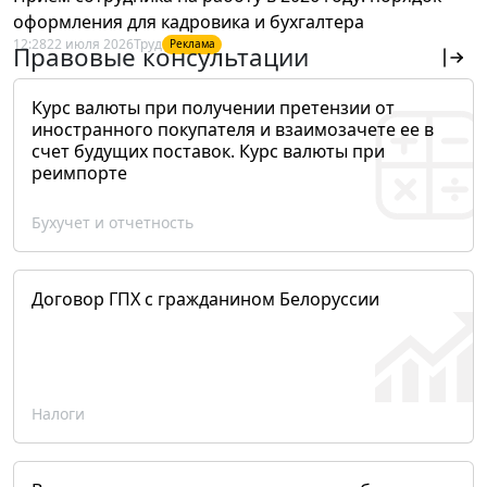
оформления для кадровика и бухгалтера
12:28
22 июля 2026
Труд
Реклама
Правовые консультации
Курс валюты при получении претензии от
иностранного покупателя и взаимозачете ее в
счет будущих поставок. Курс валюты при
реимпорте
Бухучет и отчетность
Договор ГПХ с гражданином Белоруссии
Налоги