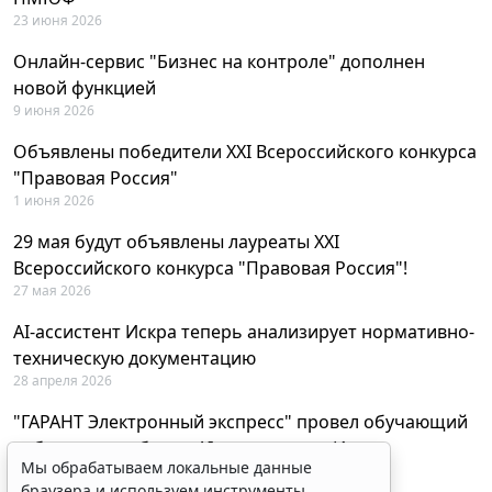
23 июня 2026
Онлайн-сервис "Бизнес на контроле" дополнен
новой функцией
9 июня 2026
Объявлены победители XXI Всероссийского конкурса
"Правовая Россия"
1 июня 2026
29 мая будут объявлены лауреаты XXI
Всероссийского конкурса "Правовая Россия"!
27 мая 2026
AI-ассистент Искра теперь анализирует нормативно-
техническую документацию
28 апреля 2026
"ГАРАНТ Электронный экспресс" провел обучающий
вебинар по работе с AI-ассистентом Искра
Мы обрабатываем локальные данные
23 апреля 2026
браузера и используем инструменты