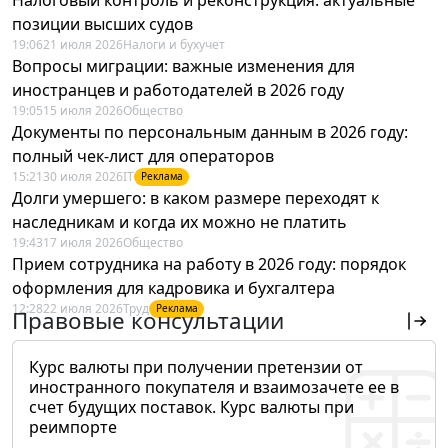
позиции высших судов
19:06
21 июля 2026
Налоги и бухучет
Вопросы миграции: важные изменения для
иностранцев и работодателей в 2026 году
19:05
15 июля 2026
Общество
Документы по персональным данным в 2026 году:
полный чек-лист для операторов
15:21
30 июля 2026
IT
Реклама
Долги умершего: в каком размере переходят к
наследникам и когда их можно не платить
19:43
17 июля 2026
Общество
Прием сотрудника на работу в 2026 году: порядок
оформления для кадровика и бухгалтера
12:28
22 июля 2026
Труд
Реклама
Правовые консультации
Курс валюты при получении претензии от
иностранного покупателя и взаимозачете ее в
счет будущих поставок. Курс валюты при
реимпорте