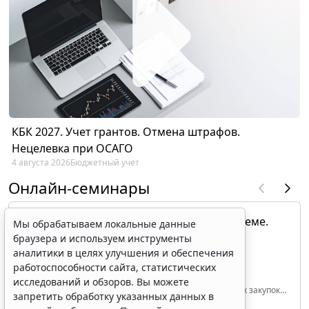
КБК 2027. Учет грантов. Отмена штрафов.
Нецелевка при ОСАГО
4 августа 2026
Бюджетный учет
Онлайн-семинары
Организация закупок в контрактной системе.
Мы обрабатываем локальные данные
Контрактная служба
браузера и используем инструменты
аналитики в целях улучшения и обеспечения
работоспособности сайта, статистических
Кузнецов Кирилл Владимирович
Руководитель консультационной практики и
исследований и обзоров. Вы можете
генеральный директор Центра эффективных закупок
запретить обработку указанных данных в
Tendery.ru, ведущий эксперт РАНХиГС при Президенте