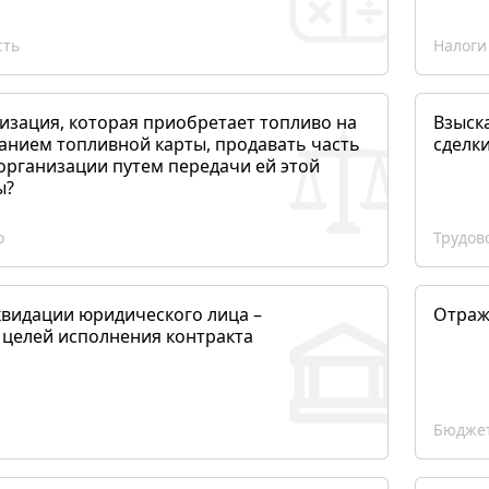
сть
Налоги
изация, которая приобретает топливо на
Взыск
анием топливной карты, продавать часть
сделк
организации путем передачи ей этой
ы?
о
Трудов
квидации юридического лица –
Отраж
 целей исполнения контракта
Бюджет