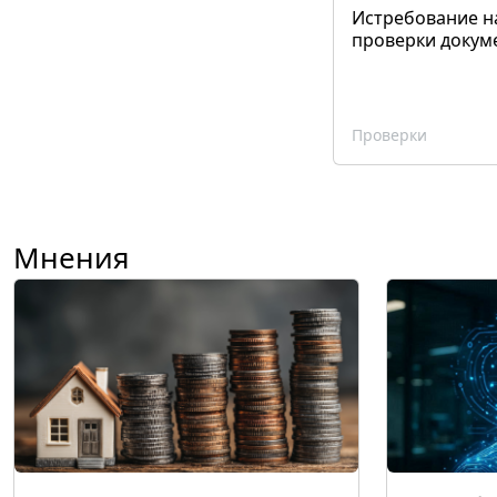
Истребование н
проверки докум
Проверки
Мнения