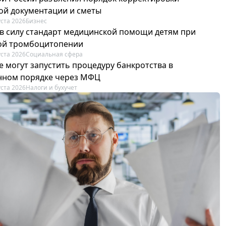
ой документации и сметы
уста 2026
Бизнес
 в силу стандарт медицинской помощи детям при
й тромбоцитопении
уста 2026
Социальная сфера
е могут запустить процедуру банкротства в
ном порядке через МФЦ
уста 2026
Налоги и бухучет