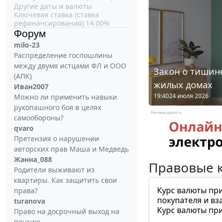
Другие даты и валюты
Ключевая ставка (ставка
рефинансирования) 14.00%
Форум
milo-23
Распределение госпошлины
между двумя истцами ФЛ и ООО
Закон о тишине
(АПК)
жилых домах
Иван2007
19:40
24 июля 2026
Можно ли применить навыки
рукопашного боя в целях
самообороны?
qvaro
Претензия о нарушении
авторских прав Маша и Медведь
Жанна_088
Правовые 
Родители выживают из
квартиры. Как защитить свои
Курс валюты пр
права?
покупателя и вз
turanova
Курс валюты пр
Право на досрочный выход на
пенсию