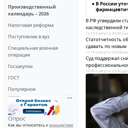
В России ут
Производственный
фармацевтич
календарь – 2026
В РФ утвердили с
Налоговая реформа
наследственной т
12:10 6 августа 2026
Соци
Поступление в вуз
Статотчетность об
сдавать по новым
Специальная военная
11:19 6 августа 2026
Бюдж
операция
Суд поддержал сн
профессионально
Госзакупки
10:58 6 августа 2026
Суде
ГОСТ
Популярное
Опрос
Как вы относитесь к
инициативе