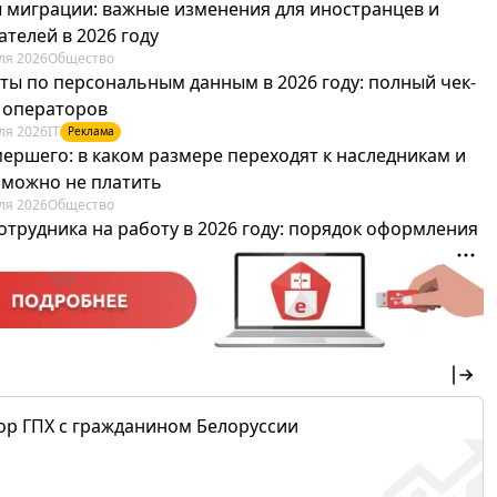
 миграции: важные изменения для иностранцев и
телей в 2026 году
ля 2026
Общество
ты по персональным данным в 2026 году: полный чек-
я операторов
ля 2026
IT
Реклама
мершего: в каком размере переходят к наследникам и
х можно не платить
ля 2026
Общество
отрудника на работу в 2026 году: порядок оформления
овика и бухгалтера
ля 2026
Труд
Реклама
ор ГПХ с гражданином Белоруссии