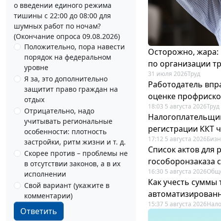
о введении единого режима
тишины с 22:00 до 08:00 для
шумных работ по ночам?
(Окончание опроса 09.08.2026)
Положительно, пора навести
Осторожно, жара:
порядок на федеральном
по организации т
уровне
31 июля 2026
Труд
Я за, это дополнительно
Работодатель впр
защитит право граждан на
оценке профриско
отдых
18:03 5 августа 2026
Труд
Отрицательно, надо
Налогоплательщи
учитывать региональные
регистрации ККТ 
особенности: плотность
17:12 5 августа 2026
Бизн
застройки, ритм жизни и т. д.
Список актов для 
Скорее против – проблемы не
гособоронзаказа 
в отсутствии законов, а в их
16:30 5 августа 2026
Общ
исполнении
Как учесть суммы
Свой вариант (укажите в
автоматизирован
комментарии)
15:37 5 августа 2026
Нало
Ответить