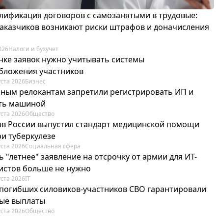
лификация договоров с самозанятыми в трудовые:
 заказчиков возникают риски штрафов и доначисления
026
Налоги и бухучет
нке заявок нужно учитывать системы
бложения участников
уста 2026
Бизнес
ным релокантам запретили регистрировать ИП и
ть машиной
уста 2026
Общество
в России выпустил стандарт медицинской помощи
ри туберкулезе
уста 2026
Социальная сфера
 "летнее" заявление на отсрочку от армии для ИТ-
истов больше не нужно
уста 2026
IT
погибших силовиков-участников СВО гарантировали
ые выплаты
уста 2026
Общество