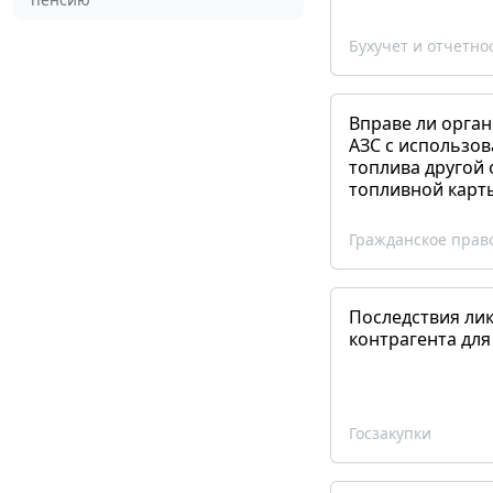
Бухучет и отчетно
Вправе ли орган
АЗС с использов
топлива другой 
топливной карт
Гражданское прав
Последствия ли
контрагента для
Госзакупки