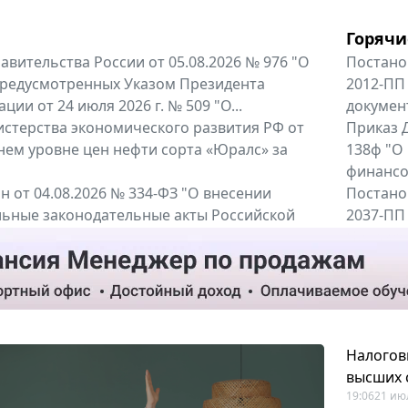
Горячи
вительства России от 05.08.2026 № 976 "О
Постано
предусмотренных Указом Президента
2012-ПП
ии от 24 июля 2026 г. № 509 "О...
докумен
терства экономического развития РФ от
Приказ Д
днем уровне цен нефти сорта «Юралс» за
138ф "О
финансов
 от 04.08.2026 № 334-ФЗ "О внесении
Постано
льные законодательные акты Российской
2037-ПП
Правител
енты
Все регио
Налогов
высших 
19:06
21 ию