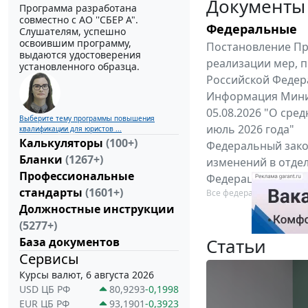
Документы
Программа разработана
совместно с АО ''СБЕР А".
Федеральные
Слушателям, успешно
освоившим программу,
Постановление Пра
выдаются удостоверения
реализации мер, 
установленного образца.
Российской Федерац
Информация Минис
05.08.2026 "О сре
Выберите тему программы повышения
июль 2026 года"
квалификации для юристов ...
Калькуляторы
(100+)
Федеральный закон
Бланки
(1267+)
изменений в отде
Профессиональные
Федерации"
стандарты
(1601+)
Все федеральные докум
Должностные инструкции
(5277+)
Статьи
База документов
Сервисы
Курсы валют, 6 августа 2026
USD ЦБ РФ
80,9293
-0,1998
EUR ЦБ РФ
93,1901
-0,3923