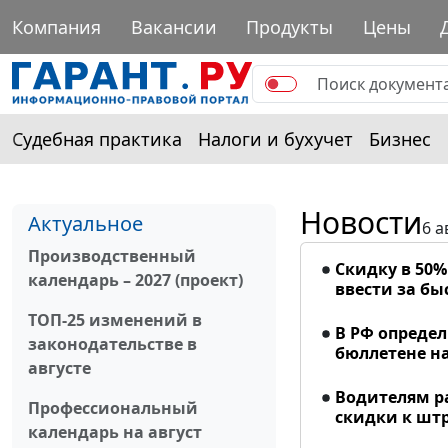
Компания
Вакансии
Продукты
Цены
Судебная практика
Налоги и бухучет
Бизнес
Новости
Актуальное
6 а
Производственный
Скидку в 50
календарь – 2027 (проект)
ввести за б
ТОП-25 изменений в
В РФ опреде
законодательстве в
бюллетене на
августе
Водителям р
Профессиональный
скидки к шт
календарь на август