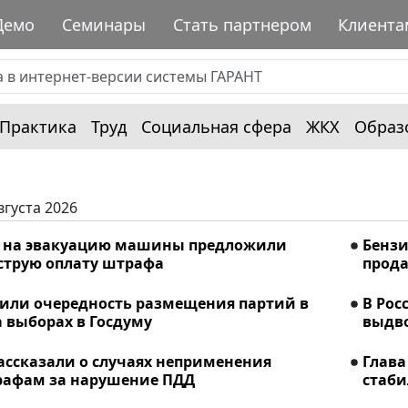
Демо
Семинары
Стать партнером
Клиента
Практика
Труд
Социальная сфера
ЖКХ
Образ
вгуста 2026
% на эвакуацию машины предложили
Бензи
ыструю оплату штрафа
прода
лили очередность размещения партий в
В Рос
 выборах в Госдуму
выдво
ассказали о случаях неприменения
Глава
рафам за нарушение ПДД
стаби