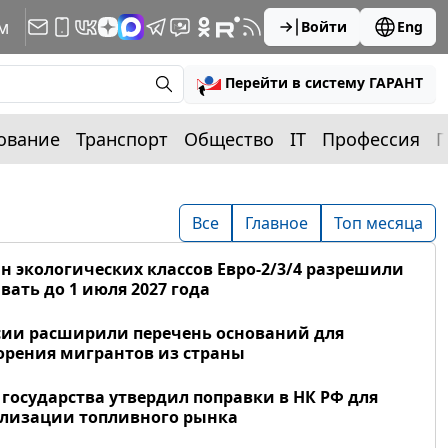
м
Войти
Eng
Перейти в систему ГАРАНТ
ование
Транспорт
Общество
IT
Профессия
П
Все
Главное
Топ месяца
н экологических классов Евро-2/3/4 разрешили
вать до 1 июля 2027 года
сии расширили перечень оснований для
рения мигрантов из страны
 государства утвердил поправки в НК РФ для
лизации топливного рынка