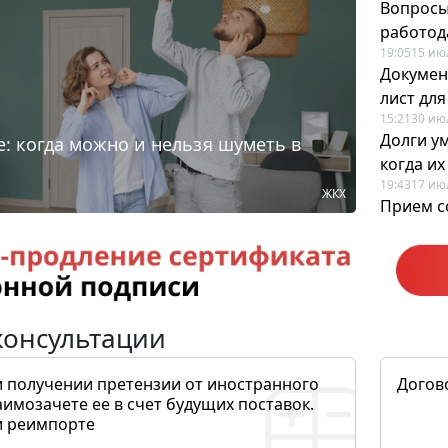
Вопросы
работода
19:05
15 ию
Докумен
лист дл
15:21
30 ию
Долги у
: когда можно и нельзя шуметь в
когда и
19:43
17 ию
ЖКХ
Прием с
для кадр
12:28
22 ию
консультации
и получении претензии от иностранного
Догов
аимозачете ее в счет будущих поставок.
и реимпорте