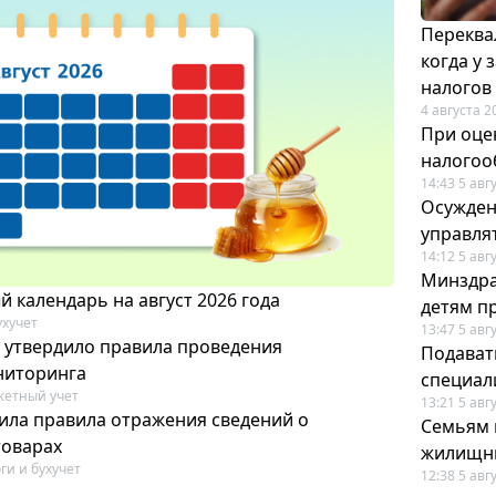
Переква
когда у
налогов
4 августа 2
При оце
налогоо
14:43 5 авг
Осужден
управля
14:12 5 авг
Минздра
 календарь на август 2026 года
детям п
ухучет
13:47 5 авг
 утвердило правила проведения
Подавать
ниторинга
специал
етный учет
13:21 5 авг
ила правила отражения сведений о
Семьям 
товарах
жилищн
ги и бухучет
12:38 5 авг