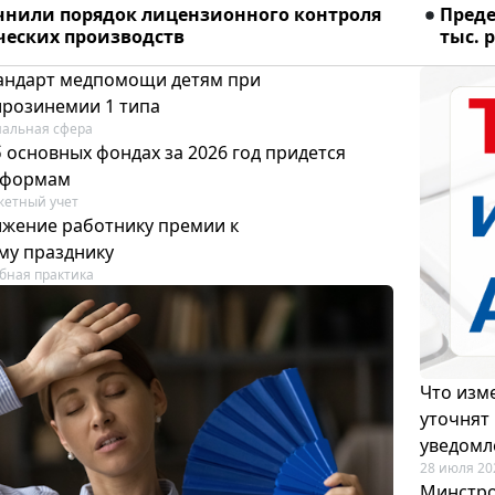
очнили порядок лицензионного контроля
Преде
еских производств
тыс. р
тандарт медпомощи детям при
ирозинемии 1 типа
альная сфера
 основных фондах за 2026 год придется
 формам
етный учет
ижение работнику премии к
му празднику
бная практика
Что изме
уточнят
уведомл
28 июля 20
Минстро