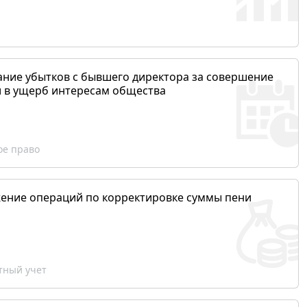
ание убытков с бывшего директора за совершение
и в ущерб интересам общества
ое право
ение операций по корректировке суммы пени
ный учет