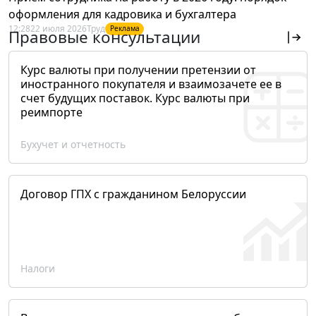
оформления для кадровика и бухгалтера
12:28
22 июля 2026
Труд
Реклама
Правовые консультации
Курс валюты при получении претензии от
иностранного покупателя и взаимозачете ее в
счет будущих поставок. Курс валюты при
реимпорте
Бухучет и отчетность
Договор ГПХ с гражданином Белоруссии
Налоги