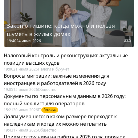
Закон о тишине: когда можно и нельзя
шуметь в жилых домах
19:40
24 июля 2026
ЖКХ
Налоговый контроль и реконструкция: актуальные
позиции высших судов
19:06
21 июля 2026
Налоги и бухучет
Вопросы миграции: важные изменения для
иностранцев и работодателей в 2026 году
19:05
15 июля 2026
Общество
Документы по персональным данным в 2026 году:
полный чек-лист для операторов
15:21
30 июля 2026
IT
Реклама
Долги умершего: в каком размере переходят к
наследникам и когда их можно не платить
19:43
17 июля 2026
Общество
Прием сотрудника на работу в 2026 году: порядок