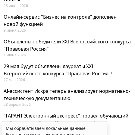
23 июня 2026
Онлайн-сервис "Бизнес на контроле" дополнен
новой функцией
9 июня 2026
Объявлены победители XXI Всероссийского конкурса
"Правовая Россия"
1 июня 2026
29 мая будут объявлены лауреаты XXI
Всероссийского конкурса "Правовая Россия"!
27 мая 2026
AI-ассистент Искра теперь анализирует нормативно-
техническую документацию
28 апреля 2026
"ГАРАНТ Электронный экспресс" провел обучающий
вебинар по работе с AI-ассистентом Искра
Мы обрабатываем локальные данные
23 апреля 2026
браузера и используем инструменты