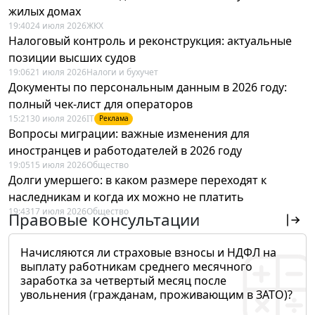
жилых домах
19:40
24 июля 2026
ЖКХ
Налоговый контроль и реконструкция: актуальные
позиции высших судов
19:06
21 июля 2026
Налоги и бухучет
Документы по персональным данным в 2026 году:
полный чек-лист для операторов
15:21
30 июля 2026
IT
Реклама
Вопросы миграции: важные изменения для
иностранцев и работодателей в 2026 году
19:05
15 июля 2026
Общество
Долги умершего: в каком размере переходят к
наследникам и когда их можно не платить
19:43
17 июля 2026
Общество
Правовые консультации
Начисляются ли страховые взносы и НДФЛ на
выплату работникам среднего месячного
заработка за четвертый месяц после
увольнения (гражданам, проживающим в ЗАТО)?