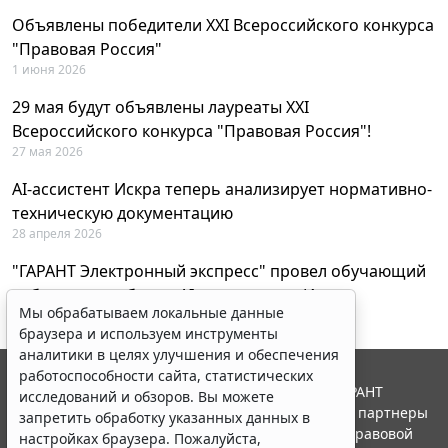
Объявлены победители XXI Всероссийского конкурса
"Правовая Россия"
1 июня 2026
29 мая будут объявлены лауреаты XXI
Всероссийского конкурса "Правовая Россия"!
27 мая 2026
AI-ассистент Искра теперь анализирует нормативно-
техническую документацию
28 апреля 2026
"ГАРАНТ Электронный экспресс" провел обучающий
вебинар по работе с AI-ассистентом Искра
Мы обрабатываем локальные данные
23 апреля 2026
браузера и используем инструменты
аналитики в целях улучшения и обеспечения
работоспособности сайта, статистических
© ООО "НПП "ГАРАНТ-СЕРВИС", 2026. Система ГАРАНТ
исследований и обзоров. Вы можете
выпускается с 1990 года. Компания "Гарант" и ее партнеры
запретить обработку указанных данных в
являются участниками Российской ассоциации правовой
настройках браузера. Пожалуйста,