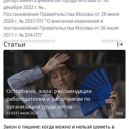
Департамента финансов города Москвы от 30
декабря 2022 г. №...
Постановление Правительства Москвы от 28 июля
2026 г. № 2037-ПП "О внесении изменения в
постановление Правительства Москвы от 26 июля
2011 г. № 334-ПП"
Все региональные документы
Мой регион ...
Статьи
Осторожно, жара: рекомендации
работодателям и работникам по
организации труда летом
13:43
31 июля 2026
Труд
Закон о тишине: когда можно и нельзя шуметь в