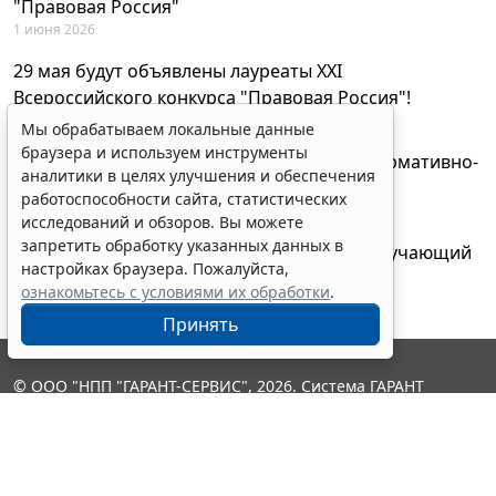
"Правовая Россия"
1 июня 2026
29 мая будут объявлены лауреаты XXI
Всероссийского конкурса "Правовая Россия"!
27 мая 2026
Мы обрабатываем локальные данные
браузера и используем инструменты
AI-ассистент Искра теперь анализирует нормативно-
аналитики в целях улучшения и обеспечения
техническую документацию
работоспособности сайта, статистических
28 апреля 2026
исследований и обзоров. Вы можете
запретить обработку указанных данных в
"ГАРАНТ Электронный экспресс" провел обучающий
настройках браузера. Пожалуйста,
вебинар по работе с AI-ассистентом Искра
ознакомьтесь с условиями их обработки
.
23 апреля 2026
Принять
© ООО "НПП "ГАРАНТ-СЕРВИС", 2026. Система ГАРАНТ
выпускается с 1990 года. Компания "Гарант" и ее партнеры
являются участниками Российской ассоциации правовой
информации ГАРАНТ.
Контакты
8-800-200-88-88