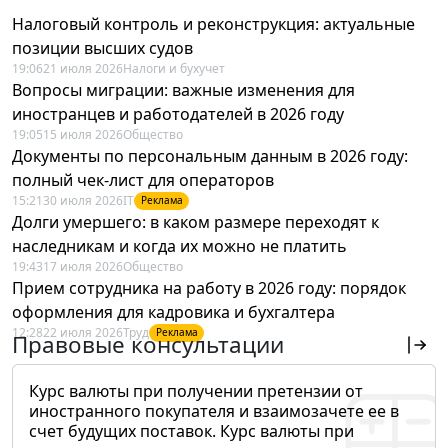
Налоговый контроль и реконструкция: актуальные
позиции высших судов
19:06
21 июля 2026
Налоги и бухучет
Вопросы миграции: важные изменения для
иностранцев и работодателей в 2026 году
19:05
15 июля 2026
Общество
Документы по персональным данным в 2026 году:
полный чек-лист для операторов
15:21
30 июля 2026
IT
Реклама
Долги умершего: в каком размере переходят к
наследникам и когда их можно не платить
19:43
17 июля 2026
Общество
Прием сотрудника на работу в 2026 году: порядок
оформления для кадровика и бухгалтера
12:28
22 июля 2026
Труд
Реклама
Правовые консультации
Курс валюты при получении претензии от
иностранного покупателя и взаимозачете ее в
счет будущих поставок. Курс валюты при