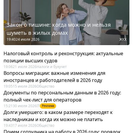
Закон о тишине: когда можно и нельзя
шуметь в жилых домах
19:40
24 июля 2026
ЖКХ
Налоговый контроль и реконструкция: актуальные
позиции высших судов
19:06
21 июля 2026
Налоги и бухучет
Вопросы миграции: важные изменения для
иностранцев и работодателей в 2026 году
19:05
15 июля 2026
Общество
Документы по персональным данным в 2026 году:
полный чек-лист для операторов
15:21
30 июля 2026
IT
Реклама
Долги умершего: в каком размере переходят к
наследникам и когда их можно не платить
19:43
17 июля 2026
Общество
Прием сотрудника на работу в 2026 году: порядок