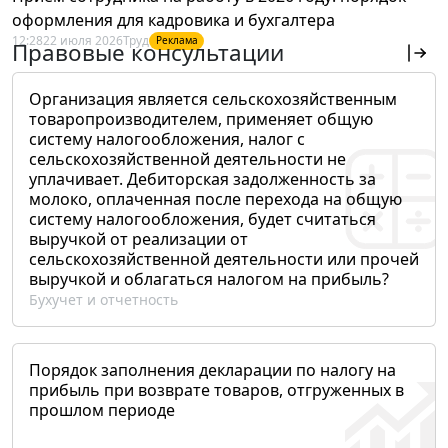
оформления для кадровика и бухгалтера
12:28
22 июля 2026
Труд
Реклама
Правовые консультации
Организация является сельскохозяйственным
товаропроизводителем, применяет общую
систему налогообложения, налог с
сельскохозяйственной деятельности не
уплачивает. Дебиторская задолженность за
молоко, оплаченная после перехода на общую
систему налогообложения, будет считаться
выручкой от реализации от
сельскохозяйственной деятельности или прочей
выручкой и облагаться налогом на прибыль?
Бухучет и отчетность
Порядок заполнения декларации по налогу на
прибыль при возврате товаров, отгруженных в
прошлом периоде