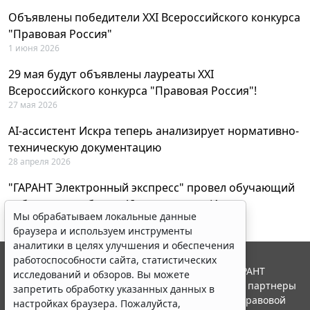
Объявлены победители XXI Всероссийского конкурса
"Правовая Россия"
1 июня 2026
29 мая будут объявлены лауреаты XXI
Всероссийского конкурса "Правовая Россия"!
27 мая 2026
AI-ассистент Искра теперь анализирует нормативно-
техническую документацию
28 апреля 2026
"ГАРАНТ Электронный экспресс" провел обучающий
вебинар по работе с AI-ассистентом Искра
Мы обрабатываем локальные данные
23 апреля 2026
браузера и используем инструменты
аналитики в целях улучшения и обеспечения
работоспособности сайта, статистических
© ООО "НПП "ГАРАНТ-СЕРВИС", 2026. Система ГАРАНТ
исследований и обзоров. Вы можете
выпускается с 1990 года. Компания "Гарант" и ее партнеры
запретить обработку указанных данных в
являются участниками Российской ассоциации правовой
настройках браузера. Пожалуйста,