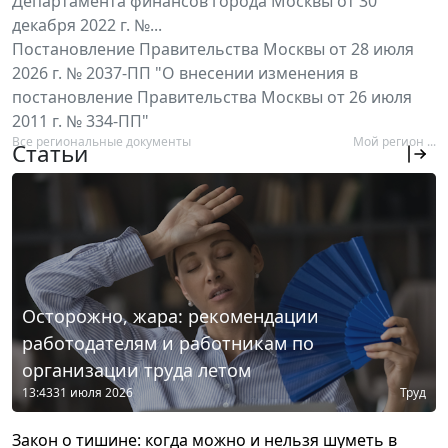
Департамента финансов города Москвы от 30
декабря 2022 г. №...
Постановление Правительства Москвы от 28 июля
2026 г. № 2037-ПП "О внесении изменения в
постановление Правительства Москвы от 26 июля
2011 г. № 334-ПП"
Все региональные документы
Мой регион ...
Статьи
Осторожно, жара: рекомендации
работодателям и работникам по
организации труда летом
13:43
31 июля 2026
Труд
Закон о тишине: когда можно и нельзя шуметь в