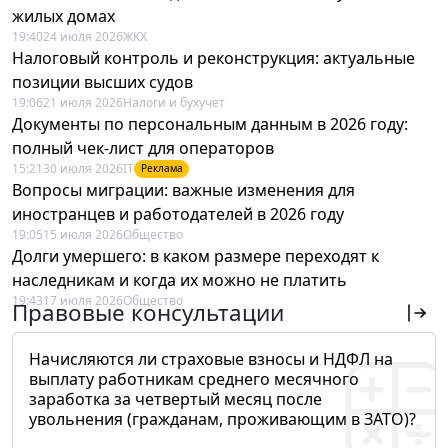
жилых домах
19:40
24 июля 2026
ЖКХ
Налоговый контроль и реконструкция: актуальные
позиции высших судов
19:06
21 июля 2026
Налоги и бухучет
Документы по персональным данным в 2026 году:
полный чек-лист для операторов
15:21
30 июля 2026
IT
Реклама
Вопросы миграции: важные изменения для
иностранцев и работодателей в 2026 году
19:05
15 июля 2026
Общество
Долги умершего: в каком размере переходят к
наследникам и когда их можно не платить
19:43
17 июля 2026
Общество
Правовые консультации
Начисляются ли страховые взносы и НДФЛ на
выплату работникам среднего месячного
заработка за четвертый месяц после
увольнения (гражданам, проживающим в ЗАТО)?