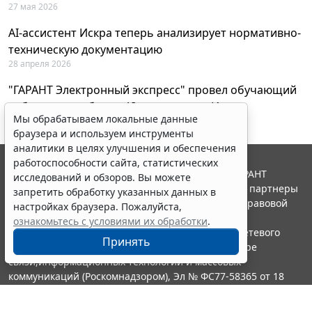
27 мая 2026
AI-ассистент Искра теперь анализирует нормативно-
техническую документацию
28 апреля 2026
"ГАРАНТ Электронный экспресс" провел обучающий
вебинар по работе с AI-ассистентом Искра
Мы обрабатываем локальные данные
23 апреля 2026
браузера и используем инструменты
аналитики в целях улучшения и обеспечения
работоспособности сайта, статистических
© ООО "НПП "ГАРАНТ-СЕРВИС", 2026. Система ГАРАНТ
исследований и обзоров. Вы можете
выпускается с 1990 года. Компания "Гарант" и ее партнеры
запретить обработку указанных данных в
являются участниками Российской ассоциации правовой
настройках браузера. Пожалуйста,
информации ГАРАНТ.
ознакомьтесь с условиями их обработки
.
Портал ГАРАНТ.РУ зарегистрирован в качестве сетевого
Принять
издания Федеральной службой по надзору в сфере
связи,информационных технологий и массовых
коммуникаций (Роскомнадзором), Эл № ФС77-58365 от 18
июня 2014 года.