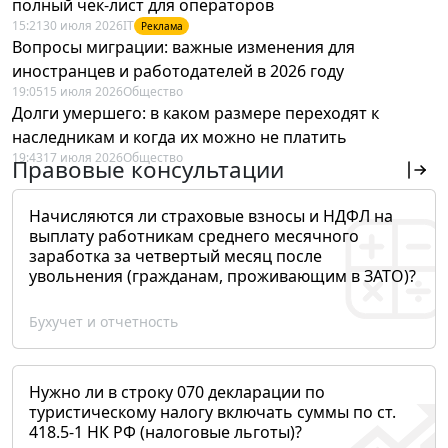
полный чек-лист для операторов
15:21
30 июля 2026
IT
Реклама
Вопросы миграции: важные изменения для
иностранцев и работодателей в 2026 году
19:05
15 июля 2026
Общество
Долги умершего: в каком размере переходят к
наследникам и когда их можно не платить
19:43
17 июля 2026
Общество
Правовые консультации
Начисляются ли страховые взносы и НДФЛ на
выплату работникам среднего месячного
заработка за четвертый месяц после
увольнения (гражданам, проживающим в ЗАТО)?
Бухучет и отчетность
Нужно ли в строку 070 декларации по
туристическому налогу включать суммы по ст.
418.5-1 НК РФ (налоговые льготы)?