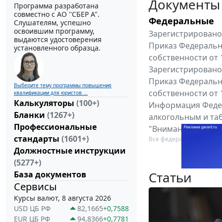
Документы
Программа разработана
совместно с АО ''СБЕР А".
Федеральные
Слушателям, успешно
освоившим программу,
Зарегистрировано 
выдаются удостоверения
Приказ Федеральн
установленного образца.
собственности от 
Зарегистрировано 
Приказ Федеральн
Выберите тему программы повышения
собственности от 
квалификации для юристов ...
Калькуляторы
(100+)
Информация Федер
Бланки
(1267+)
алкогольным и таб
Профессиональные
"Вниманию произв
стандарты
(1601+)
Все федеральные докум
Должностные инструкции
(5277+)
Статьи
База документов
Сервисы
Курсы валют, 8 августа 2026
USD ЦБ РФ
82,1665
+0,7588
EUR ЦБ РФ
94,8366
+0,7781