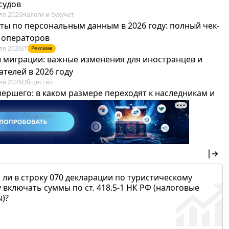
судов
ля 2026
Налоги и бухучет
ты по персональным данным в 2026 году: полный чек-
я операторов
ля 2026
IT
Реклама
 миграции: важные изменения для иностранцев и
телей в 2026 году
ля 2026
Общество
мершего: в каком размере переходят к наследникам и
х можно не платить
ля 2026
Общество
 ли в строку 070 декларации по туристическому
 включать суммы по ст. 418.5-1 НК РФ (налоговые
)?