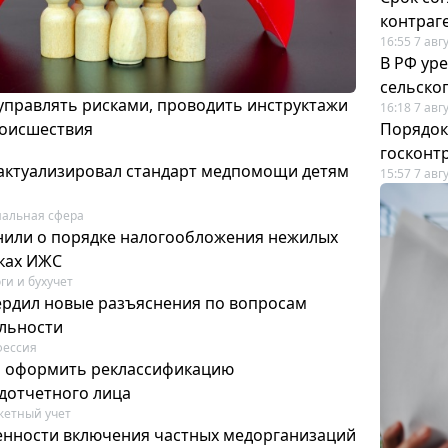
контраг
16:55 7 авг
В РФ ур
сельско
 управлять рисками, проводить инструктажи
16:18 7 авг
роисшествия
Порядок
госконт
актуализировал стандарт медпомощи детям
15:57 7 авг
альная сфера
или о порядке налогообложения нежилых
тках ИЖС
ги и бухучет
ердил новые разъяснения по вопросам
ельности
фессия
м оформить реклассификацию
дотчетного лица
етный учет
нности включения частных медорганизаций