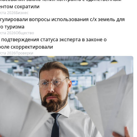
ентом сократили
уста 2026
Бизнес
егулировали вопросы использования с/х земель для
го туризма
уста 2026
Общество
 подтверждения статуса эксперта в законе о
роле скорректировали
уста 2026
Проверки