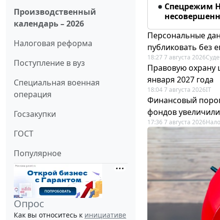
Спецрежим Н
Производственный
несовершенно
календарь – 2026
Персональные дан
Налоговая реформа
публиковать без е
18:27 7 августа 2026
Суде
Поступление в вуз
Правовую охрану 
января 2027 года
Специальная военная
18:04 7 августа 2026
IT
операция
Финансовый порог
фондов увеличили
Госзакупки
17:36 7 августа 2026
Нало
ГОСТ
Популярное
Опрос
Как вы относитесь к
инициативе