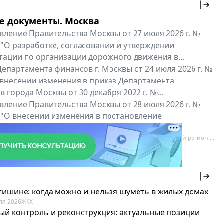
е документы. Москва
вление Правительства Москвы от 27 июля 2026 г. №
 "О разработке, согласовании и утверждении
тации по организации дорожного движения в...
епартамента финансов г. Москвы от 24 июля 2026 г. №
 внесении изменения в приказ Департамента
 города Москвы от 30 декабря 2022 г. №...
вление Правительства Москвы от 28 июля 2026 г. №
 "О внесении изменения в постановление
ьства Москвы от 26 июля 2011 г. № 334-ПП"
нальные документы
Мой регион ...
 тишине: когда можно и нельзя шуметь в жилых домах
ля 2026
ЖКХ
ый контроль и реконструкция: актуальные позиции