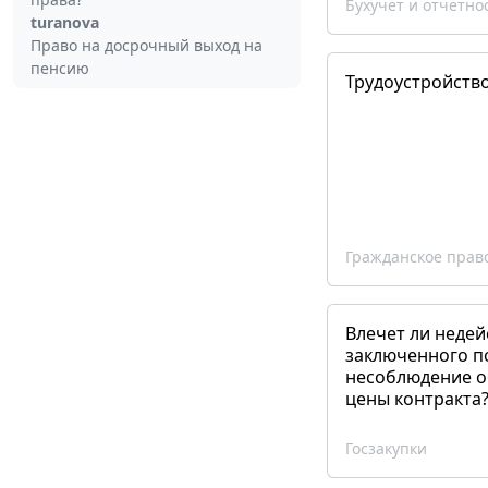
Бухучет и отчетно
turanova
Право на досрочный выход на
пенсию
Трудоустройств
Гражданское прав
Влечет ли недей
заключенного п
несоблюдение о
цены контракта
Госзакупки