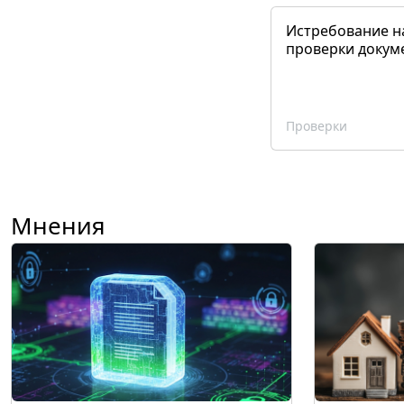
Истребование н
проверки докум
Проверки
Мнения