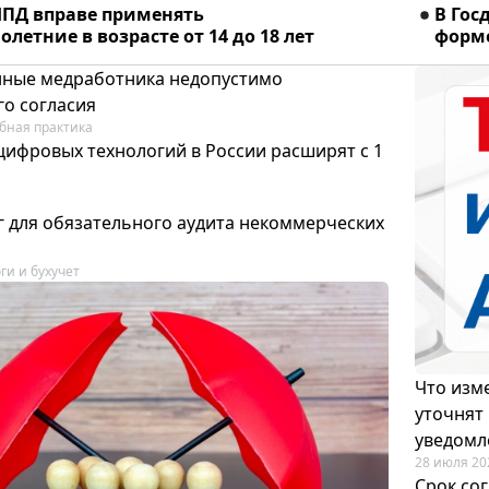
ПД вправе применять
В Гос
летние в возрасте от 14 до 18 лет
форме
ные медработника недопустимо
го согласия
бная практика
цифровых технологий в России расширят с 1
 для обязательного аудита некоммерческих
ги и бухучет
Что изме
уточнят
уведомл
28 июля 20
Срок со