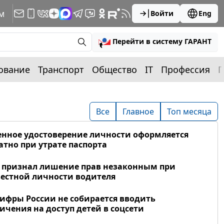
м
Войти
Eng
Перейти в систему ГАРАНТ
ование
Транспорт
Общество
IT
Профессия
П
Все
Главное
Топ месяца
нное удостоверение личности оформляется
атно при утрате паспорта
 признал лишение прав незаконным при
естной личности водителя
фры России не собирается вводить
ичения на доступ детей в соцсети