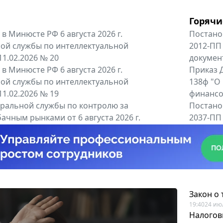
Горячи
в Минюсте РФ 6 августа 2026 г.
Постано
ой службы по интеллектуальной
2012-ПП
11.02.2026 № 20
докумен
в Минюсте РФ 6 августа 2026 г.
Приказ Д
ой службы по интеллектуальной
138ф "О
11.02.2026 № 19
финансов
альной службы по контролю за
Постано
ачным рынками от 6 августа 2026 г.
2037-ПП
одителей и импортёров алкогольной...
Правител
енты
Все регио
Закон о
19:40
24 ию
Налогов