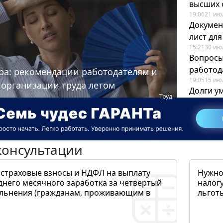
высших 
19:06
21 ию
Докумен
лист дл
15:21
30 ию
Вопросы
работода
ра: рекомендации работодателям и
19:05
15 ию
 организации труда летом
Долги у
Труд
когда и
19:43
17 ию
консультации
 страховые взносы и НДФЛ на выплату
Нужно
днего месячного заработка за четвертый
налогу
ольнения (гражданам, проживающим в
льготы