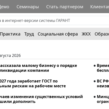
Демо
Семинары
Стать партнером
Клиента
Практика
Труд
Социальная сфера
ЖКХ
Образ
вгуста 2026
ассказала малому бизнесу о порядке
Време
 ликвидации компании
беспл
2027 года заработает ГОСТ по
ВС РФ
ьным рискам на рабочем месте
неизв
учаев изменения существенных условий
Минци
ешили дополнить
огран