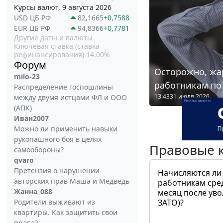
Курсы валют, 9 августа 2026
USD ЦБ РФ
82,1665
+0,7588
EUR ЦБ РФ
94,8366
+0,7781
Другие даты и валюты
Ключевая ставка (ставка
рефинансирования) 14.00%
Форум
Осторожно, жа
milo-23
работникам по
Распределение госпошлины
13:43
31 июля 2026
между двумя истцами ФЛ и ООО
(АПК)
Иван2007
Можно ли применить навыки
рукопашного боя в целях
Правовые 
самообороны?
qvaro
Претензия о нарушении
Начисляются ли
авторских прав Маша и Медведь
работникам сре
Жанна_088
месяц после ув
Родители выживают из
ЗАТО)?
квартиры. Как защитить свои
права?