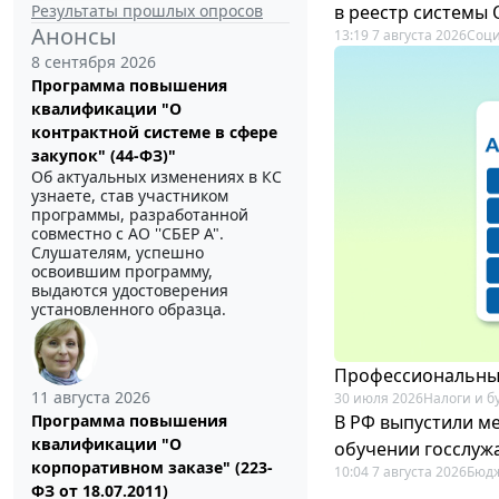
Результаты прошлых опросов
в реестр системы
Анонсы
13:19 7 августа 2026
Соци
8 сентября 2026
Программа повышения
квалификации "О
контрактной системе в сфере
закупок" (44-ФЗ)"
Об актуальных изменениях в КС
узнаете, став участником
программы, разработанной
совместно с АО ''СБЕР А".
Слушателям, успешно
освоившим программу,
выдаются удостоверения
установленного образца.
Профессиональный
11 августа 2026
30 июля 2026
Налоги и б
В РФ выпустили ме
Программа повышения
квалификации "О
обучении госслуж
корпоративном заказе" (223-
10:04 7 августа 2026
Бюдж
ФЗ от 18.07.2011)