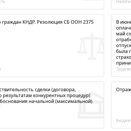
сть
Налоги
о граждан КНДР. Резолюция СБ ООН 2375
В июн
оплач
май со
отраб
отпуск
была 
страхо
прини
о
Трудов
ствительность сделки (договора,
Отраж
о результатам конкурентных процедур)
боснования начальной (максимальной)
?
Бюджет