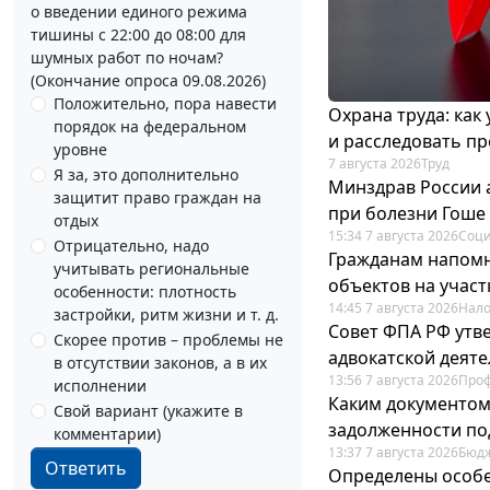
о введении единого режима
тишины с 22:00 до 08:00 для
шумных работ по ночам?
(Окончание опроса 09.08.2026)
Положительно, пора навести
Охрана труда: как
порядок на федеральном
и расследовать п
уровне
7 августа 2026
Труд
Я за, это дополнительно
Минздрав России 
защитит право граждан на
при болезни Гоше
отдых
15:34 7 августа 2026
Соци
Отрицательно, надо
Гражданам напомн
учитывать региональные
объектов на учас
особенности: плотность
14:45 7 августа 2026
Нало
застройки, ритм жизни и т. д.
Совет ФПА РФ утв
Скорее против – проблемы не
адвокатской деят
в отсутствии законов, а в их
13:56 7 августа 2026
Про
исполнении
Каким документо
Свой вариант (укажите в
задолженности по
комментарии)
13:37 7 августа 2026
Бюдж
Ответить
Определены особе