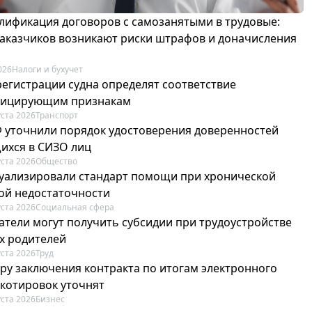
лификация договоров с самозанятыми в трудовые:
 заказчиков возникают риски штрафов и доначисления
026
Налоги и бухучет
регистрации судна определят соответствие
фицирующим признакам
уста 2026
Транспорт
Ф уточнили порядок удостоверения доверенностей
ихся в СИЗО лиц
уста 2026
Общество
туализировали стандарт помощи при хронической
ой недостаточности
уста 2026
Социальная сфера
атели могут получить субсидии при трудоустройстве
х родителей
уста 2026
Труд
ру заключения контракта по итогам электронного
 котировок уточнят
уста 2026
Бизнес