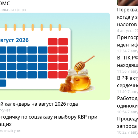
 ОМС
Переква
альная сфера
когда у
налогов
4 августа 2
При гос
иденти
12:34 7 авг
В ГПК Р
находящ
11:56 7 авг
В РФ ак
сердечн
11:40 7 авг
Работод
 календарь на август 2026 года
одиноки
ухучет
10:54 7 авг
тодичку по соцзаказу и выбору КВР при
Процеду
ащих
запроса
етный учет
10:32 7 авг