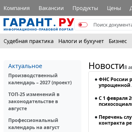
Компания
Вакансии
Продукты
Цены
Судебная практика
Налоги и бухучет
Бизнес
Новости
Актуальное
8 а
Производственный
ФНС России р
календарь – 2027 (проект)
упрощенной
ТОП-25 изменений в
С 1 февраля 
законодательстве в
психосоциал
августе
Перечень сл
Профессиональный
контракта р
календарь на август