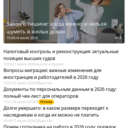
Закон о тишине: когда можно и нельзя
шуметь в жилых домах
19:40
24 июля 2026
ЖКХ
Налоговый контроль и реконструкция: актуальные
позиции высших судов
19:06
21 июля 2026
Налоги и бухучет
Вопросы миграции: важные изменения для
иностранцев и работодателей в 2026 году
19:05
15 июля 2026
Общество
Документы по персональным данным в 2026 году:
полный чек-лист для операторов
15:21
30 июля 2026
IT
Реклама
Долги умершего: в каком размере переходят к
наследникам и когда их можно не платить
19:43
17 июля 2026
Общество
Прием сотрудника на работу в 2026 году: порядок