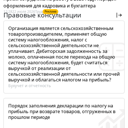
оформления для кадровика и бухгалтера
12:28
22 июля 2026
Труд
Реклама
Правовые консультации
Организация является сельскохозяйственным
товаропроизводителем, применяет общую
систему налогообложения, налог с
сельскохозяйственной деятельности не
уплачивает. Дебиторская задолженность за
молоко, оплаченная после перехода на общую
систему налогообложения, будет считаться
выручкой от реализации от
сельскохозяйственной деятельности или прочей
выручкой и облагаться налогом на прибыль?
Бухучет и отчетность
Порядок заполнения декларации по налогу на
прибыль при возврате товаров, отгруженных в
прошлом периоде