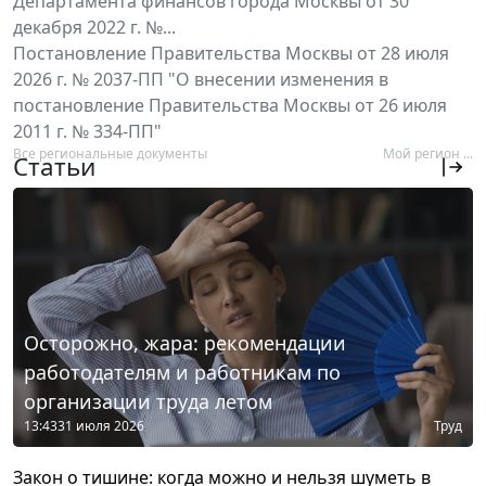
Департамента финансов города Москвы от 30
декабря 2022 г. №...
Постановление Правительства Москвы от 28 июля
2026 г. № 2037-ПП "О внесении изменения в
постановление Правительства Москвы от 26 июля
2011 г. № 334-ПП"
Все региональные документы
Мой регион ...
Статьи
Осторожно, жара: рекомендации
работодателям и работникам по
организации труда летом
13:43
31 июля 2026
Труд
Закон о тишине: когда можно и нельзя шуметь в