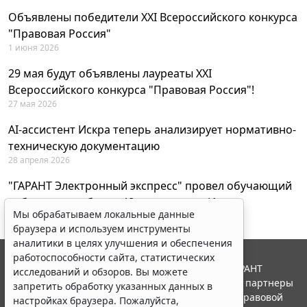
Объявлены победители XXI Всероссийского конкурса
"Правовая Россия"
1 июня 2026
29 мая будут объявлены лауреаты XXI
Всероссийского конкурса "Правовая Россия"!
27 мая 2026
AI-ассистент Искра теперь анализирует нормативно-
техническую документацию
28 апреля 2026
"ГАРАНТ Электронный экспресс" провел обучающий
вебинар по работе с AI-ассистентом Искра
Мы обрабатываем локальные данные
23 апреля 2026
браузера и используем инструменты
аналитики в целях улучшения и обеспечения
работоспособности сайта, статистических
© ООО "НПП "ГАРАНТ-СЕРВИС", 2026. Система ГАРАНТ
исследований и обзоров. Вы можете
выпускается с 1990 года. Компания "Гарант" и ее партнеры
запретить обработку указанных данных в
являются участниками Российской ассоциации правовой
настройках браузера. Пожалуйста,