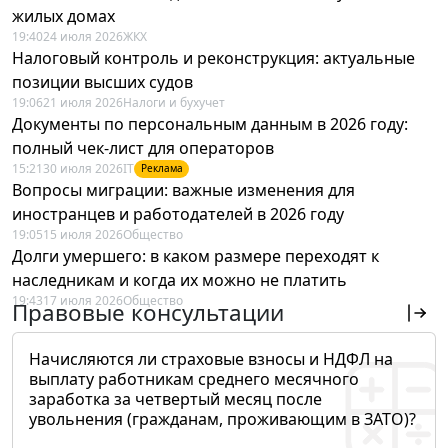
жилых домах
19:40
24 июля 2026
ЖКХ
Налоговый контроль и реконструкция: актуальные
позиции высших судов
19:06
21 июля 2026
Налоги и бухучет
Документы по персональным данным в 2026 году:
полный чек-лист для операторов
15:21
30 июля 2026
IT
Реклама
Вопросы миграции: важные изменения для
иностранцев и работодателей в 2026 году
19:05
15 июля 2026
Общество
Долги умершего: в каком размере переходят к
наследникам и когда их можно не платить
19:43
17 июля 2026
Общество
Правовые консультации
Начисляются ли страховые взносы и НДФЛ на
выплату работникам среднего месячного
заработка за четвертый месяц после
увольнения (гражданам, проживающим в ЗАТО)?