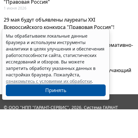
"Правовая Россия"
1 июня 2026
29 мая будут объявлены лауреаты XXI
Всероссийского конкурса "Правовая Россия"!
27 мая 2026
Мы обрабатываем локальные данные
браузера и используем инструменты
AI-ассистент Искра теперь анализирует нормативно-
аналитики в целях улучшения и обеспечения
техническую документацию
работоспособности сайта, статистических
28 апреля 2026
исследований и обзоров. Вы можете
запретить обработку указанных данных в
"ГАРАНТ Электронный экспресс" провел обучающий
настройках браузера. Пожалуйста,
вебинар по работе с AI-ассистентом Искра
ознакомьтесь с условиями их обработки
.
23 апреля 2026
Принять
© ООО "НПП "ГАРАНТ-СЕРВИС", 2026. Система ГАРАНТ
выпускается с 1990 года. Компания "Гарант" и ее партнеры
являются участниками Российской ассоциации правовой
информации ГАРАНТ.
Контакты
8-800-200-88-88