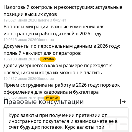
Налоговый контроль и реконструкция: актуальные
позиции высших судов
19:06
21 июля 2026
Налоги и бухучет
Вопросы миграции: важные изменения для
иностранцев и работодателей в 2026 году
19:05
15 июля 2026
Общество
Документы по персональным данным в 2026 году:
полный чек-лист для операторов
15:21
30 июля 2026
IT
Реклама
Долги умершего: в каком размере переходят к
наследникам и когда их можно не платить
19:43
17 июля 2026
Общество
Прием сотрудника на работу в 2026 году: порядок
оформления для кадровика и бухгалтера
12:28
22 июля 2026
Труд
Реклама
Правовые консультации
Курс валюты при получении претензии от
иностранного покупателя и взаимозачете ее в
счет будущих поставок. Курс валюты при