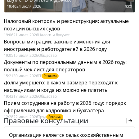
19:40
24 июля 2026
ЖКХ
Налоговый контроль и реконструкция: актуальные
позиции высших судов
19:06
21 июля 2026
Налоги и бухучет
Вопросы миграции: важные изменения для
иностранцев и работодателей в 2026 году
19:05
15 июля 2026
Общество
Документы по персональным данным в 2026 году:
полный чек-лист для операторов
15:21
30 июля 2026
IT
Реклама
Долги умершего: в каком размере переходят к
наследникам и когда их можно не платить
19:43
17 июля 2026
Общество
Прием сотрудника на работу в 2026 году: порядок
оформления для кадровика и бухгалтера
12:28
22 июля 2026
Труд
Реклама
Правовые консультации
Организация является сельскохозяйственным