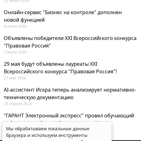
23 июня 2026
Онлайн-сервис "Бизнес на контроле" дополнен
новой функцией
9 июня 2026
Объявлены победители XXI Всероссийского конкурса
"Правовая Россия"
1 июня 2026
29 мая будут объявлены лауреаты XXI
Всероссийского конкурса "Правовая Россия"!
27 мая 2026
AI-ассистент Искра теперь анализирует нормативно-
техническую документацию
28 апреля 2026
"ГАРАНТ Электронный экспресс" провел обучающий
вебинар по работе с AI-ассистентом Искра
Мы обрабатываем локальные данные
23 апреля 2026
браузера и используем инструменты