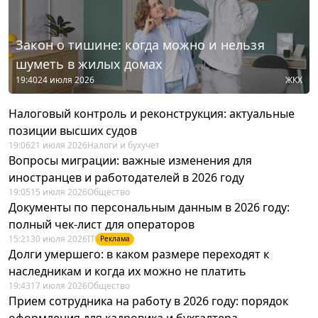
Закон о тишине: когда можно и нельзя
шуметь в жилых домах
19:40
24 июля 2026
ЖКХ
Налоговый контроль и реконструкция: актуальные
позиции высших судов
19:06
21 июля 2026
Налоги и бухучет
Вопросы миграции: важные изменения для
иностранцев и работодателей в 2026 году
19:05
15 июля 2026
Общество
Документы по персональным данным в 2026 году:
полный чек-лист для операторов
15:21
30 июля 2026
IT
Реклама
Долги умершего: в каком размере переходят к
наследникам и когда их можно не платить
19:43
17 июля 2026
Общество
Прием сотрудника на работу в 2026 году: порядок
оформления для кадровика и бухгалтера