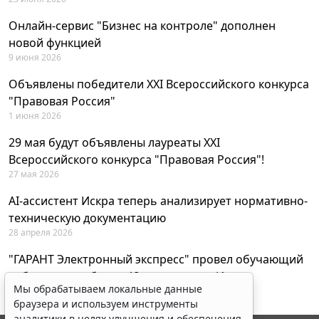
Онлайн-сервис "Бизнес на контроле" дополнен
новой функцией
9 июня 2026
Объявлены победители XXI Всероссийского конкурса
"Правовая Россия"
1 июня 2026
29 мая будут объявлены лауреаты XXI
Всероссийского конкурса "Правовая Россия"!
27 мая 2026
AI-ассистент Искра теперь анализирует нормативно-
техническую документацию
28 апреля 2026
"ГАРАНТ Электронный экспресс" провел обучающий
вебинар по работе с AI-ассистентом Искра
Мы обрабатываем локальные данные
23 апреля 2026
браузера и используем инструменты
аналитики в целях улучшения и обеспечения