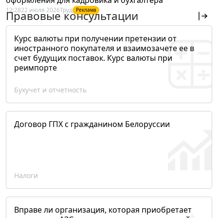
12:28
22 июля 2026
Труд
Реклама
Правовые консультации
Курс валюты при получении претензии от
иностранного покупателя и взаимозачете ее в
счет будущих поставок. Курс валюты при
реимпорте
Бухучет и отчетность
Договор ГПХ с гражданином Белоруссии
Налоги
Вправе ли организация, которая приобретает