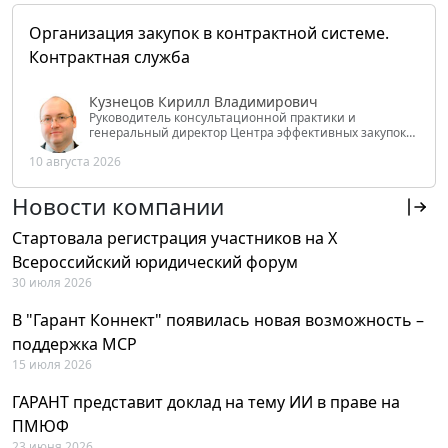
Организация закупок в контрактной системе.
Контрактная служба
Кузнецов Кирилл Владимирович
Руководитель консультационной практики и
генеральный директор Центра эффективных закупок
Tendery.ru, ведущий эксперт РАНХиГС при Президенте
10 августа 2026
РФ
Новости компании
Стартовала регистрация участников на X
Всероссийский юридический форум
30 июля 2026
В "Гарант Коннект" появилась новая возможность –
поддержка MCP
15 июля 2026
ГАРАНТ представит доклад на тему ИИ в праве на
ПМЮФ
23 июня 2026