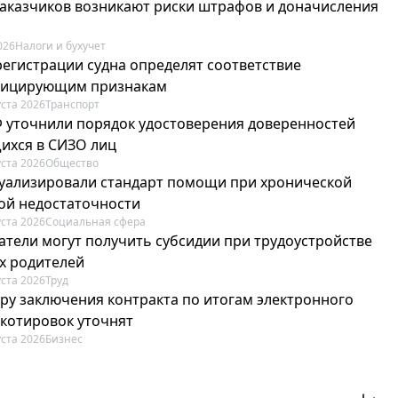
 заказчиков возникают риски штрафов и доначисления
026
Налоги и бухучет
регистрации судна определят соответствие
фицирующим признакам
уста 2026
Транспорт
Ф уточнили порядок удостоверения доверенностей
ихся в СИЗО лиц
уста 2026
Общество
туализировали стандарт помощи при хронической
ой недостаточности
уста 2026
Социальная сфера
атели могут получить субсидии при трудоустройстве
х родителей
уста 2026
Труд
ру заключения контракта по итогам электронного
 котировок уточнят
уста 2026
Бизнес