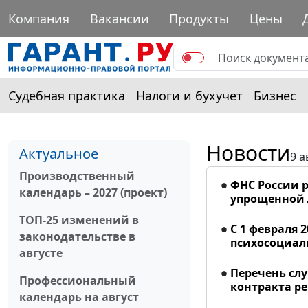
Компания
Вакансии
Продукты
Цены
Судебная практика
Налоги и бухучет
Бизнес
Новости
Актуальное
9 а
Производственный
ФНС России р
календарь – 2027 (проект)
упрощенной
ТОП-25 изменений в
С 1 февраля 
законодательстве в
психосоциал
августе
Перечень сл
Профессиональный
контракта р
календарь на август