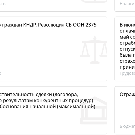
сть
Налоги
о граждан КНДР. Резолюция СБ ООН 2375
В июн
оплач
май со
отраб
отпуск
была 
страхо
прини
о
Трудов
ствительность сделки (договора,
Отраж
о результатам конкурентных процедур)
боснования начальной (максимальной)
?
Бюджет