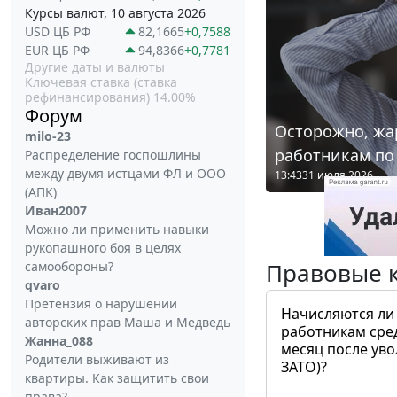
Курсы валют, 10 августа 2026
USD ЦБ РФ
82,1665
+0,7588
EUR ЦБ РФ
94,8366
+0,7781
Другие даты и валюты
Ключевая ставка (ставка
рефинансирования) 14.00%
Форум
Осторожно, жа
milo-23
работникам по
Распределение госпошлины
между двумя истцами ФЛ и ООО
13:43
31 июля 2026
(АПК)
Иван2007
Можно ли применить навыки
рукопашного боя в целях
Правовые 
самообороны?
qvaro
Претензия о нарушении
Начисляются ли
авторских прав Маша и Медведь
работникам сре
Жанна_088
месяц после ув
Родители выживают из
ЗАТО)?
квартиры. Как защитить свои
права?