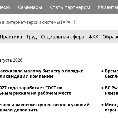
Демо
Семинары
Стать партнером
Клиента
Практика
Труд
Социальная сфера
ЖКХ
Образ
вгуста 2026
ассказала малому бизнесу о порядке
Време
 ликвидации компании
беспл
2027 года заработает ГОСТ по
ВС РФ
ьным рискам на рабочем месте
неизв
учаев изменения существенных условий
Минци
ешили дополнить
огран