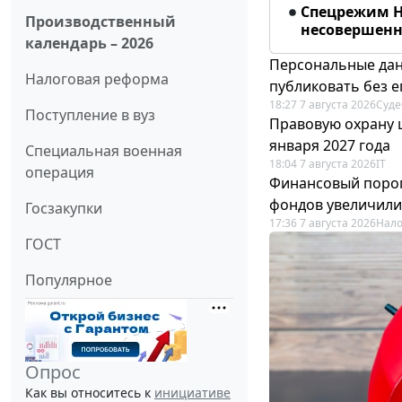
Спецрежим Н
Производственный
несовершенно
календарь – 2026
Персональные дан
Налоговая реформа
публиковать без е
18:27 7 августа 2026
Суде
Поступление в вуз
Правовую охрану 
января 2027 года
Специальная военная
18:04 7 августа 2026
IT
операция
Финансовый порог
фондов увеличили
Госзакупки
17:36 7 августа 2026
Нало
ГОСТ
Популярное
Опрос
Как вы относитесь к
инициативе