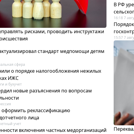
В РФ ур
сельско
16:18 7 авг
Порядок
 управлять рисками, проводить инструктажи
госконт
15:57 7 авг
роисшествия
актуализировал стандарт медпомощи детям
альная сфера
или о порядке налогообложения нежилых
тках ИЖС
ги и бухучет
ердил новые разъяснения по вопросам
ельности
фессия
м оформить реклассификацию
дотчетного лица
етный учет
Переква
нности включения частных медорганизаций