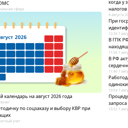
когда у
 ОМС
налогов
альная сфера
4 августа 2
При гос
иденти
12:34 7 авг
В ГПК Р
находящ
11:56 7 авг
В РФ ак
сердечн
11:40 7 авг
Работод
одиноки
10:54 7 авг
 календарь на август 2026 года
Процеду
ухучет
запроса
тодичку по соцзаказу и выбору КВР при
10:32 7 авг
ащих
етный учет