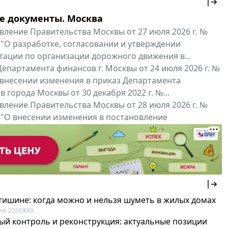
е документы. Москва
вление Правительства Москвы от 27 июля 2026 г. №
 "О разработке, согласовании и утверждении
тации по организации дорожного движения в...
епартамента финансов г. Москвы от 24 июля 2026 г. №
 внесении изменения в приказ Департамента
 города Москвы от 30 декабря 2022 г. №...
вление Правительства Москвы от 28 июля 2026 г. №
 "О внесении изменения в постановление
ьства Москвы от 26 июля 2011 г. № 334-ПП"
нальные документы
Мой регион ...
 тишине: когда можно и нельзя шуметь в жилых домах
ля 2026
ЖКХ
ый контроль и реконструкция: актуальные позиции