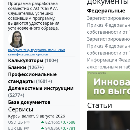
Документы
Программа разработана
совместно с АО ''СБЕР А".
Федеральные
Слушателям, успешно
Зарегистрировано 
освоившим программу,
выдаются удостоверения
Приказ Федеральн
установленного образца.
собственности от 
Зарегистрировано 
Приказ Федеральн
Выберите тему программы повышения
собственности от 
квалификации для юристов ...
Информация Федер
Калькуляторы
(100+)
алкогольным и таб
Бланки
(1267+)
"Вниманию произв
Профессиональные
Все федеральные докум
стандарты
(1601+)
Должностные инструкции
(5277+)
База документов
Статьи
Сервисы
Курсы валют, 9 августа 2026
USD ЦБ РФ
82,1665
+0,7588
EUR ЦБ РФ
94,8366
+0,7781