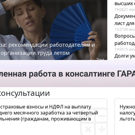
высших 
19:06
21 ию
Докумен
лист дл
15:21
30 ию
Вопросы
работода
ра: рекомендации работодателям и
19:05
15 ию
 организации труда летом
Долги у
Труд
когда и
19:43
17 ию
консультации
 страховые взносы и НДФЛ на выплату
Нужно
днего месячного заработка за четвертый
налогу
ольнения (гражданам, проживающим в
льготы