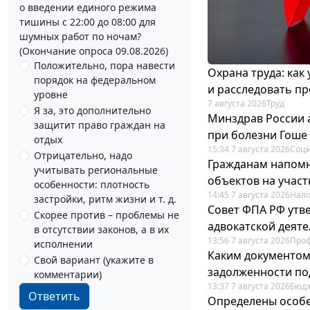
о введении единого режима
тишины с 22:00 до 08:00 для
шумных работ по ночам?
(Окончание опроса 09.08.2026)
Положительно, пора навести
Охрана труда: как
порядок на федеральном
и расследовать п
уровне
7 августа 2026
Труд
Я за, это дополнительно
Минздрав России 
защитит право граждан на
при болезни Гоше
отдых
15:34 7 августа 2026
Соци
Отрицательно, надо
Гражданам напомн
учитывать региональные
объектов на учас
особенности: плотность
14:45 7 августа 2026
Нало
застройки, ритм жизни и т. д.
Совет ФПА РФ утв
Скорее против – проблемы не
адвокатской деят
в отсутствии законов, а в их
13:56 7 августа 2026
Про
исполнении
Каким документо
Свой вариант (укажите в
задолженности по
комментарии)
13:37 7 августа 2026
Бюдж
Ответить
Определены особе