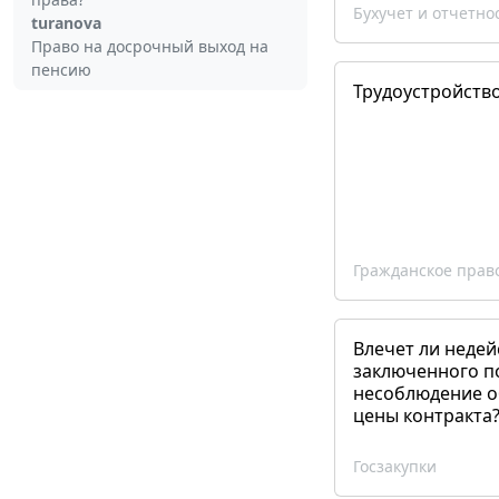
Бухучет и отчетно
turanova
Право на досрочный выход на
пенсию
Трудоустройств
Гражданское прав
Влечет ли недей
заключенного п
несоблюдение о
цены контракта
Госзакупки