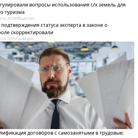
егулировали вопросы использования с/х земель для
го туризма
уста 2026
Общество
 подтверждения статуса эксперта в законе о
роле скорректировали
уста 2026
Проверки
лификация договоров с самозанятыми в трудовые: