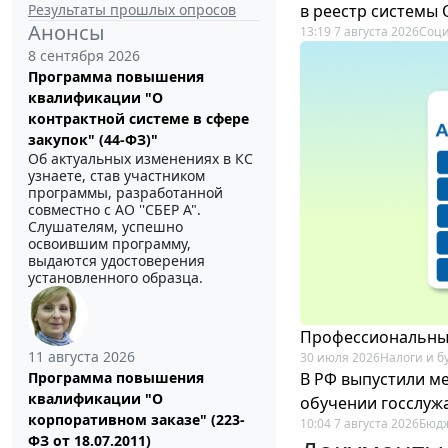
Результаты прошлых опросов
в реестр системы
Анонсы
13:19 7 августа 2026
Соци
8 сентября 2026
Программа повышения
квалификации "О
контрактной системе в сфере
закупок" (44-ФЗ)"
Об актуальных изменениях в КС
узнаете, став участником
программы, разработанной
совместно с АО ''СБЕР А".
Слушателям, успешно
освоившим программу,
выдаются удостоверения
установленного образца.
Профессиональный
11 августа 2026
30 июля 2026
Налоги и б
В РФ выпустили ме
Программа повышения
квалификации "О
обучении госслуж
корпоративном заказе" (223-
10:04 7 августа 2026
Бюдж
ФЗ от 18.07.2011)