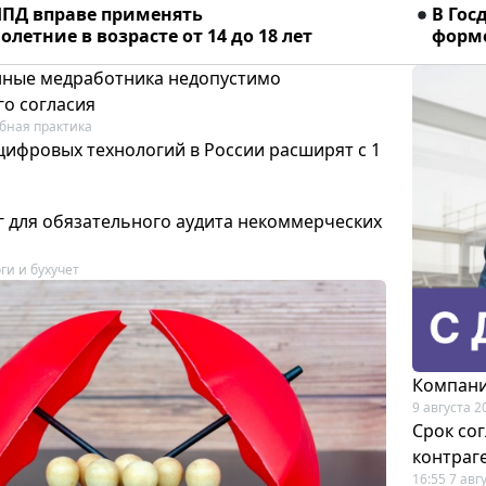
ПД вправе применять
В Гос
летние в возрасте от 14 до 18 лет
форме
ные медработника недопустимо
го согласия
бная практика
цифровых технологий в России расширят с 1
 для обязательного аудита некоммерческих
ги и бухучет
Компани
9 августа 2
Срок со
контраг
16:55 7 авг