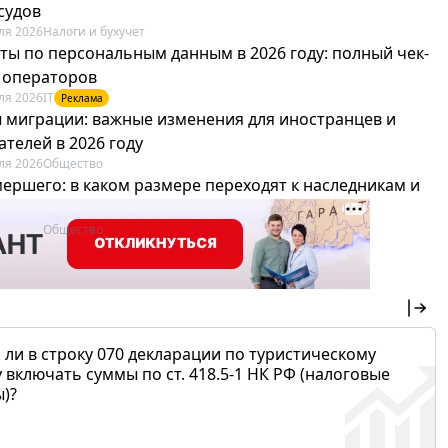
судов
ля 2026
Налоги и бухучет
ты по персональным данным в 2026 году: полный чек-
я операторов
ля 2026
IT
Реклама
 миграции: важные изменения для иностранцев и
телей в 2026 году
ля 2026
Общество
мершего: в каком размере переходят к наследникам и
х можно не платить
ля 2026
Общество
 ли в строку 070 декларации по туристическому
 включать суммы по ст. 418.5-1 НК РФ (налоговые
)?