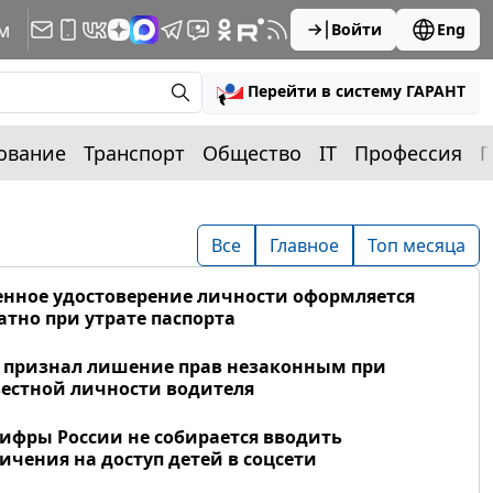
м
Войти
Eng
Перейти в систему ГАРАНТ
ование
Транспорт
Общество
IT
Профессия
П
Все
Главное
Топ месяца
нное удостоверение личности оформляется
атно при утрате паспорта
 признал лишение прав незаконным при
естной личности водителя
фры России не собирается вводить
ичения на доступ детей в соцсети