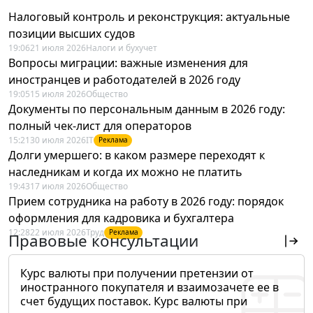
Налоговый контроль и реконструкция: актуальные
позиции высших судов
19:06
21 июля 2026
Налоги и бухучет
Вопросы миграции: важные изменения для
иностранцев и работодателей в 2026 году
19:05
15 июля 2026
Общество
Документы по персональным данным в 2026 году:
полный чек-лист для операторов
15:21
30 июля 2026
IT
Реклама
Долги умершего: в каком размере переходят к
наследникам и когда их можно не платить
19:43
17 июля 2026
Общество
Прием сотрудника на работу в 2026 году: порядок
оформления для кадровика и бухгалтера
12:28
22 июля 2026
Труд
Реклама
Правовые консультации
Курс валюты при получении претензии от
иностранного покупателя и взаимозачете ее в
счет будущих поставок. Курс валюты при