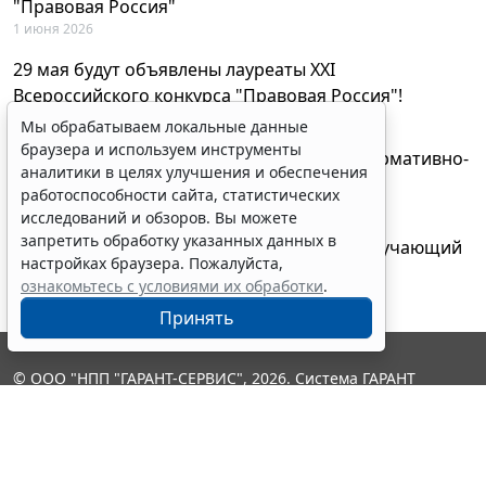
"Правовая Россия"
1 июня 2026
29 мая будут объявлены лауреаты XXI
Всероссийского конкурса "Правовая Россия"!
27 мая 2026
Мы обрабатываем локальные данные
браузера и используем инструменты
AI-ассистент Искра теперь анализирует нормативно-
аналитики в целях улучшения и обеспечения
техническую документацию
работоспособности сайта, статистических
28 апреля 2026
исследований и обзоров. Вы можете
запретить обработку указанных данных в
"ГАРАНТ Электронный экспресс" провел обучающий
настройках браузера. Пожалуйста,
вебинар по работе с AI-ассистентом Искра
ознакомьтесь с условиями их обработки
.
23 апреля 2026
Принять
© ООО "НПП "ГАРАНТ-СЕРВИС", 2026. Система ГАРАНТ
выпускается с 1990 года. Компания "Гарант" и ее партнеры
являются участниками Российской ассоциации правовой
информации ГАРАНТ.
Контакты
8-800-200-88-88