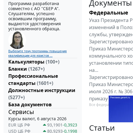
Документы
Программа разработана
совместно с АО ''СБЕР А".
Федеральные
Слушателям, успешно
освоившим программу,
Указ Президента Р
выдаются удостоверения
изменений в Поло
установленного образца.
службы, утвержден
Зарегистрировано 
Приказ Министерс
Выберите тему программы повышения
коммунального хоз
квалификации для юристов ...
Калькуляторы
(100+)
установлении тип
Бланки
(1267+)
на...
Профессиональные
Зарегистрировано 
стандарты
(1601+)
Приказ Министерс
Должностные инструкции
июля 2026 г. № 30
(5277+)
приказу Министерс
База документов
Все федеральные докум
Сервисы
Курсы валют, 6 августа 2026
EUR ЦБ РФ
93,1901
-0,3923
Статьи
USD ЦБ РФ
80,9293
-0,1998