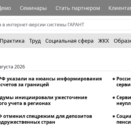
Демо
Семинары
Стать партнером
Клиента
Практика
Труд
Социальная сфера
ЖКХ
Образ
вгуста 2026
РФ указали на нюансы информирования
Росси
счетов за границей
серви
сдумы инициировали ужесточение
Серви
го учета в регионах
неупл
Ф отменил спецрежим для депозитов
Соци
едружественных стран
пенси