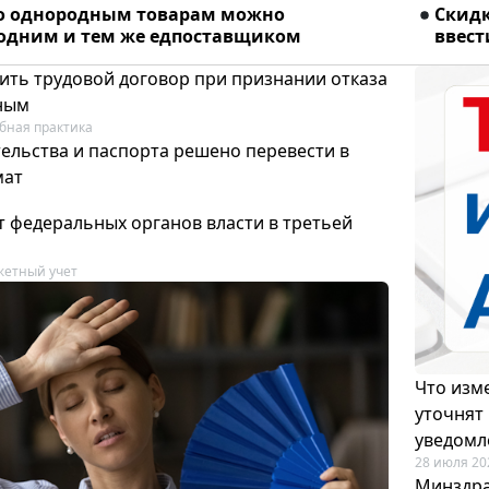
о однородным товарам можно
Скидк
 одним и тем же едпоставщиком
ввест
ить трудовой договор при признании отказа
ным
бная практика
ельства и паспорта решено перевести в
мат
т федеральных органов власти в третьей
етный учет
Что изме
уточнят
уведомл
28 июля 20
Минздра