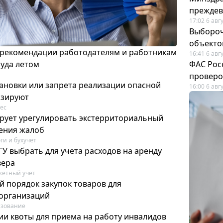
преждев
17:02 6 авг
Выбороч
объекто
 рекомендации работодателям и работникам
16:41 6 авг
руда летом
ФАС Рос
проверо
ановки или запрета реализации опасной
16:00 6 авг
изируют
ес
рует урегулировать экстерриториальный
ения жалоб
ги и бухучет
У выбрать для учета расходов на аренду
вера
етный учет
й порядок закупок товаров для
организаций
азование
ии квоты для приема на работу инвалидов