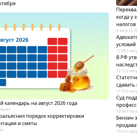
октября
Переква
когда у
налогов
4 августа 2
Адвокат
условий
12:58 6 авг
В РФ ут
наследс
12:10 6 авг
Статотч
сдавать
11:19 6 авг
Суд под
 календарь на август 2026 года
професс
ухучет
10:58 6 авг
разъяснил порядок корректировки
Бензин 
нтации и сметы
продават
ес
10:33 6 авг