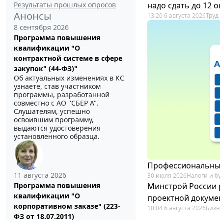
Результаты прошлых опросов
надо сдать до 12 
Анонсы
13:20 6 августа 2026
Труд
8 сентября 2026
Программа повышения
квалификации "О
контрактной системе в сфере
закупок" (44-ФЗ)"
Об актуальных изменениях в КС
узнаете, став участником
программы, разработанной
совместно с АО ''СБЕР А".
Слушателям, успешно
освоившим программу,
выдаются удостоверения
установленного образца.
Профессиональный
11 августа 2026
30 июля 2026
Налоги и б
Минстрой России 
Программа повышения
квалификации "О
проектной докуме
корпоративном заказе" (223-
10:04 6 августа 2026
Бизн
ФЗ от 18.07.2011)