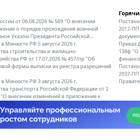
Горячи
оссии от 06.08.2026 № 569 "О внесении
Постано
жение о порядке прохождения военной
2012-ПП
ное Указом Президента Российской...
докумен
в Минюсте РФ 5 августа 2026 г.
Приказ Д
тва строительства и жилищно-
138ф "О
яйства РФ от 17.07.2026 № 457/пр "Об
финансов
овой формы выписки из реестра разрешений
Постано
2037-ПП
в Минюсте РФ 3 августа 2026 г.
Правител
тва транспорта Российской Федерации от 2
6 "О внесении изменений в приложение к
тва транспорта Российской...
енты
Все регио