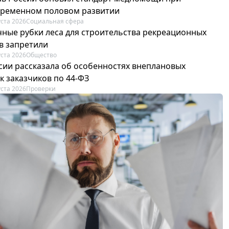
ременном половом развитии
уста 2026
Социальная сфера
ные рубки леса для строительства рекреационных
в запретили
уста 2026
Общество
сии рассказала об особенностях внеплановых
к заказчиков по 44-ФЗ
уста 2026
Проверки