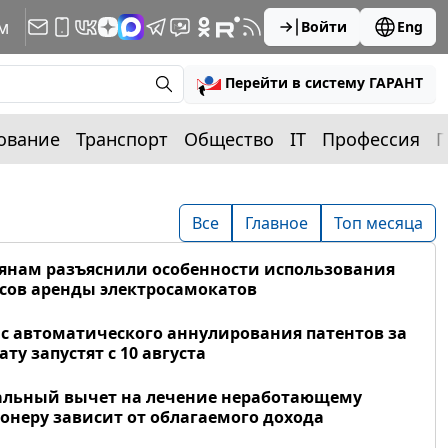
м
Войти
Eng
Перейти в систему ГАРАНТ
ование
Транспорт
Общество
IT
Профессия
П
Все
Главное
Топ месяца
янам разъяснили особенности использования
сов аренды электросамокатов
с автоматического аннулирования патентов за
ату запустят с 10 августа
альный вычет на лечение неработающему
онеру зависит от облагаемого дохода