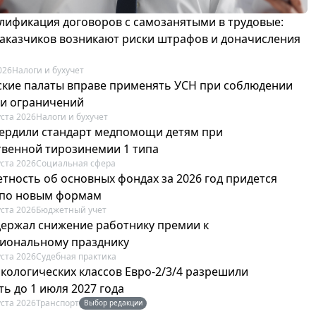
лификация договоров с самозанятыми в трудовые:
 заказчиков возникают риски штрафов и доначисления
026
Налоги и бухучет
ские палаты вправе применять УСН при соблюдении
 и ограничений
уста 2026
Налоги и бухучет
вердили стандарт медпомощи детям при
твенной тирозинемии 1 типа
уста 2026
Социальная сфера
етность об основных фондах за 2026 год придется
 по новым формам
уста 2026
Бюджетный учет
держал снижение работнику премии к
иональному празднику
уста 2026
Судебная практика
экологических классов Евро-2/3/4 разрешили
ь до 1 июля 2027 года
уста 2026
Транспорт
Выбор редакции