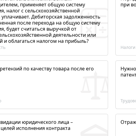
ителем, применяет общую систему
при в
я, налог с сельскохозяйственной
 уплачивает. Дебиторская задолженность
ченная после перехода на общую систему
, будет считаться выручкой от
сельскохозяйственной деятельности или
й и облагаться налогом на прибыль?
сть
Налоги
етензий по качеству товара после его
Нужно
патен
о
Трудов
квидации юридического лица –
Отраж
 целей исполнения контракта