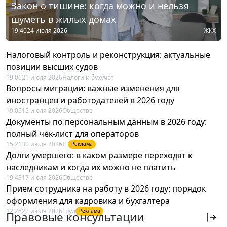
Закон о тишине: когда можно и нельзя
шуметь в жилых домах
19:40
24 июля 2026
ЖКХ
Налоговый контроль и реконструкция: актуальные
позиции высших судов
19:06
21 июля 2026
Налоги и бухучет
Вопросы миграции: важные изменения для
иностранцев и работодателей в 2026 году
19:05
15 июля 2026
Общество
Документы по персональным данным в 2026 году:
полный чек-лист для операторов
15:21
30 июля 2026
IT
Реклама
Долги умершего: в каком размере переходят к
наследникам и когда их можно не платить
19:43
17 июля 2026
Общество
Прием сотрудника на работу в 2026 году: порядок
оформления для кадровика и бухгалтера
12:28
22 июля 2026
Труд
Реклама
Правовые консультации