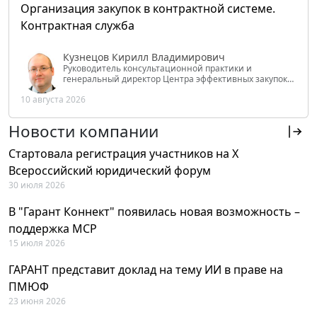
Организация закупок в контрактной системе.
Контрактная служба
Кузнецов Кирилл Владимирович
Руководитель консультационной практики и
генеральный директор Центра эффективных закупок
Tendery.ru, ведущий эксперт РАНХиГС при Президенте
10 августа 2026
РФ
Новости компании
Стартовала регистрация участников на X
Всероссийский юридический форум
30 июля 2026
В "Гарант Коннект" появилась новая возможность –
поддержка MCP
15 июля 2026
ГАРАНТ представит доклад на тему ИИ в праве на
ПМЮФ
23 июня 2026