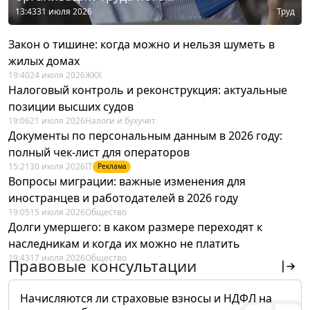
13:43
31 июля 2026
Труд
Закон о тишине: когда можно и нельзя шуметь в
жилых домах
19:40
24 июля 2026
ЖКХ
Налоговый контроль и реконструкция: актуальные
позиции высших судов
19:06
21 июля 2026
Налоги и бухучет
Документы по персональным данным в 2026 году:
полный чек-лист для операторов
15:21
30 июля 2026
IT
Реклама
Вопросы миграции: важные изменения для
иностранцев и работодателей в 2026 году
19:05
15 июля 2026
Общество
Долги умершего: в каком размере переходят к
наследникам и когда их можно не платить
19:43
17 июля 2026
Общество
Правовые консультации
Начисляются ли страховые взносы и НДФЛ на