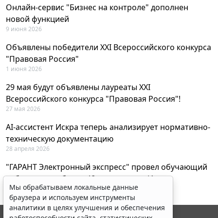
Онлайн-сервис "Бизнес на контроле" дополнен
новой функцией
9 июня 2026
Объявлены победители XXI Всероссийского конкурса
"Правовая Россия"
1 июня 2026
29 мая будут объявлены лауреаты XXI
Всероссийского конкурса "Правовая Россия"!
27 мая 2026
AI-ассистент Искра теперь анализирует нормативно-
техническую документацию
28 апреля 2026
"ГАРАНТ Электронный экспресс" провел обучающий
вебинар по работе с AI-ассистентом Искра
Мы обрабатываем локальные данные
23 апреля 2026
браузера и используем инструменты
аналитики в целях улучшения и обеспечения
работоспособности сайта, статистических