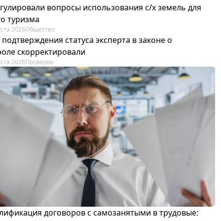
егулировали вопросы использования с/х земель для
го туризма
уста 2026
Общество
 подтверждения статуса эксперта в законе о
роле скорректировали
уста 2026
Проверки
лификация договоров с самозанятыми в трудовые: