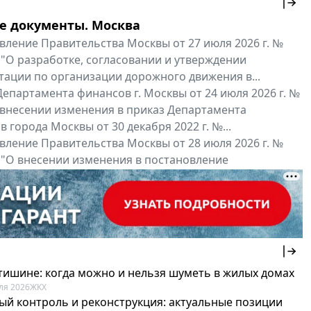
е документы. Москва
вление Правительства Москвы от 27 июля 2026 г. №
 "О разработке, согласовании и утверждении
тации по организации дорожного движения в...
епартамента финансов г. Москвы от 24 июля 2026 г. №
 внесении изменения в приказ Департамента
 города Москвы от 30 декабря 2022 г. №...
вление Правительства Москвы от 28 июля 2026 г. №
 "О внесении изменения в постановление
ьства Москвы от 26 июля 2011 г. № 334-ПП"
нальные документы
Мой регион ...
 тишине: когда можно и нельзя шуметь в жилых домах
ля 2026
ЖКХ
ый контроль и реконструкция: актуальные позиции