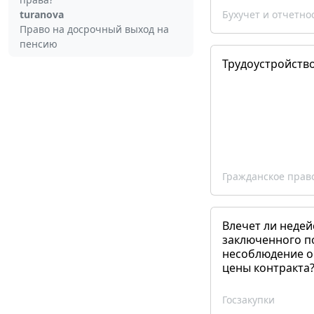
turanova
Бухучет и отчетно
Право на досрочный выход на
пенсию
Трудоустройств
Гражданское прав
Влечет ли недей
заключенного п
несоблюдение о
цены контракта
Госзакупки