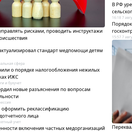
В РФ ур
сельско
16:18 7 авг
Порядок
 управлять рисками, проводить инструктажи
госконт
15:57 7 авг
роисшествия
актуализировал стандарт медпомощи детям
альная сфера
или о порядке налогообложения нежилых
тках ИЖС
ги и бухучет
ердил новые разъяснения по вопросам
ельности
фессия
м оформить реклассификацию
дотчетного лица
етный учет
Переква
нности включения частных медорганизаций