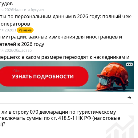
судов
ля 2026
Налоги и бухучет
ты по персональным данным в 2026 году: полный чек-
я операторов
ля 2026
IT
Реклама
 миграции: важные изменения для иностранцев и
телей в 2026 году
ля 2026
Общество
мершего: в каком размере переходят к наследникам и
х можно не платить
ля 2026
Общество
 ли в строку 070 декларации по туристическому
 включать суммы по ст. 418.5-1 НК РФ (налоговые
)?