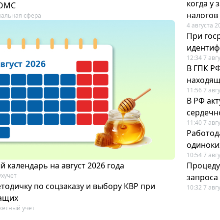
когда у
 ОМС
налогов
альная сфера
4 августа 2
При гос
иденти
12:34 7 авг
В ГПК Р
находящ
11:56 7 авг
В РФ ак
сердечн
11:40 7 авг
Работод
одиноки
10:54 7 авг
 календарь на август 2026 года
Процеду
ухучет
запроса
тодичку по соцзаказу и выбору КВР при
10:32 7 авг
ащих
етный учет