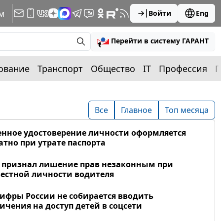
м
Войти
Eng
Перейти в систему ГАРАНТ
ование
Транспорт
Общество
IT
Профессия
П
Все
Главное
Топ месяца
нное удостоверение личности оформляется
атно при утрате паспорта
 признал лишение прав незаконным при
естной личности водителя
фры России не собирается вводить
ичения на доступ детей в соцсети