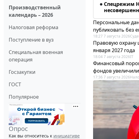
Спецрежим Н
Производственный
несовершенно
календарь – 2026
Персональные дан
Налоговая реформа
публиковать без е
18:27 7 августа 2026
Суде
Поступление в вуз
Правовую охрану 
января 2027 года
Специальная военная
18:04 7 августа 2026
IT
операция
Финансовый порог
фондов увеличили
Госзакупки
17:36 7 августа 2026
Нало
ГОСТ
Популярное
Опрос
Как вы относитесь к
инициативе