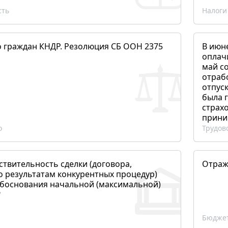
сть
Налоги
о граждан КНДР. Резолюция СБ ООН 2375
В июн
оплач
май со
отраб
отпуск
была 
страхо
прини
о
Трудов
ствительность сделки (договора,
Отраж
о результатам конкурентных процедур)
боснования начальной (максимальной)
?
Бюджет