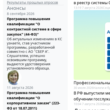
Результаты прошлых опросов
в реестр системы
Анонсы
13:19 7 августа 2026
Соци
8 сентября 2026
Программа повышения
квалификации "О
контрактной системе в сфере
закупок" (44-ФЗ)"
Об актуальных изменениях в КС
узнаете, став участником
программы, разработанной
совместно с АО ''СБЕР А".
Слушателям, успешно
освоившим программу,
выдаются удостоверения
установленного образца.
Профессиональный
11 августа 2026
30 июля 2026
Налоги и б
В РФ выпустили ме
Программа повышения
квалификации "О
обучении госслуж
корпоративном заказе" (223-
10:04 7 августа 2026
Бюдж
ФЗ от 18.07.2011)