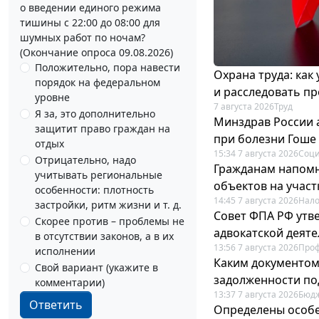
о введении единого режима
тишины с 22:00 до 08:00 для
шумных работ по ночам?
(Окончание опроса 09.08.2026)
Положительно, пора навести
Охрана труда: как
порядок на федеральном
и расследовать п
уровне
7 августа 2026
Труд
Я за, это дополнительно
Минздрав России 
защитит право граждан на
при болезни Гоше
отдых
15:34 7 августа 2026
Соци
Отрицательно, надо
Гражданам напомн
учитывать региональные
объектов на учас
особенности: плотность
14:45 7 августа 2026
Нало
застройки, ритм жизни и т. д.
Совет ФПА РФ утв
Скорее против – проблемы не
адвокатской деят
в отсутствии законов, а в их
13:56 7 августа 2026
Про
исполнении
Каким документо
Свой вариант (укажите в
задолженности по
комментарии)
13:37 7 августа 2026
Бюдж
Ответить
Определены особе