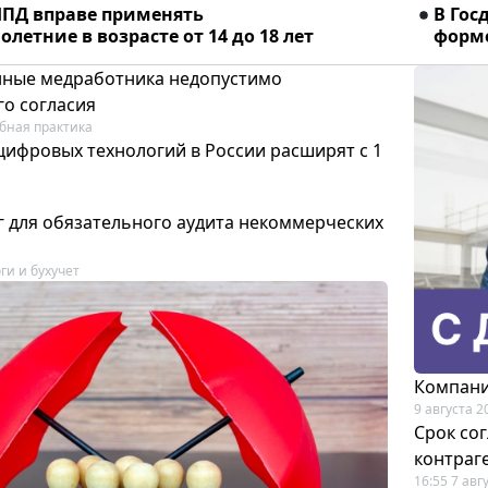
ПД вправе применять
В Гос
летние в возрасте от 14 до 18 лет
форме
ные медработника недопустимо
го согласия
бная практика
цифровых технологий в России расширят с 1
 для обязательного аудита некоммерческих
ги и бухучет
Компани
9 августа 2
Срок со
контраг
16:55 7 авг