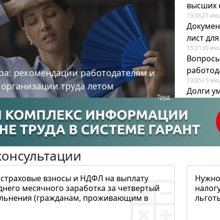
высших 
19:06
21 ию
Докумен
лист дл
15:21
30 ию
Вопросы
работода
ра: рекомендации работодателям и
19:05
15 ию
 организации труда летом
Долги у
Труд
когда и
19:43
17 ию
консультации
 страховые взносы и НДФЛ на выплату
Нужно
днего месячного заработка за четвертый
налогу
ольнения (гражданам, проживающим в
льготы