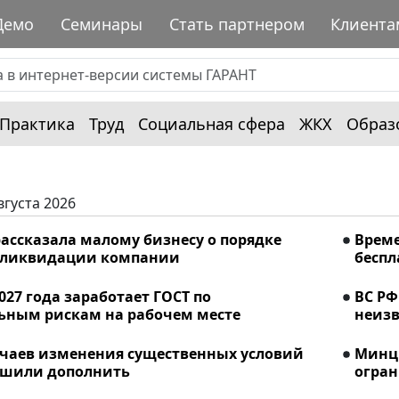
Демо
Семинары
Стать партнером
Клиента
Практика
Труд
Социальная сфера
ЖКХ
Образ
вгуста 2026
ассказала малому бизнесу о порядке
Време
 ликвидации компании
беспл
2027 года заработает ГОСТ по
ВС РФ
ьным рискам на рабочем месте
неизв
учаев изменения существенных условий
Минци
ешили дополнить
огран