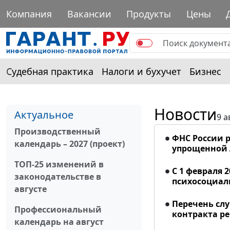
Компания
Вакансии
Продукты
Цены
Судебная практика
Налоги и бухучет
Бизнес
Новости
Актуальное
9 а
Производственный
ФНС России р
календарь – 2027 (проект)
упрощенной
ТОП-25 изменений в
С 1 февраля 
законодательстве в
психосоциал
августе
Перечень сл
Профессиональный
контракта р
календарь на август