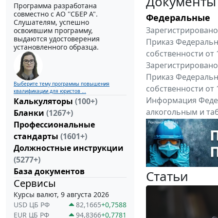
Документы
Программа разработана
совместно с АО ''СБЕР А".
Федеральные
Слушателям, успешно
Зарегистрировано 
освоившим программу,
выдаются удостоверения
Приказ Федеральн
установленного образца.
собственности от 
Зарегистрировано 
Приказ Федеральн
Выберите тему программы повышения
собственности от 
квалификации для юристов ...
Информация Федер
Калькуляторы
(100+)
алкогольным и таб
Бланки
(1267+)
"Вниманию произв
Профессиональные
Все федеральные докум
стандарты
(1601+)
Должностные инструкции
(5277+)
База документов
Статьи
Сервисы
Курсы валют, 9 августа 2026
USD ЦБ РФ
82,1665
+0,7588
EUR ЦБ РФ
94,8366
+0,7781