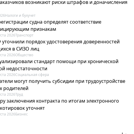
 заказчиков возникают риски штрафов и доначисления
026
Налоги и бухучет
регистрации судна определят соответствие
фицирующим признакам
уста 2026
Транспорт
Ф уточнили порядок удостоверения доверенностей
ихся в СИЗО лиц
уста 2026
Общество
туализировали стандарт помощи при хронической
ой недостаточности
уста 2026
Социальная сфера
атели могут получить субсидии при трудоустройстве
х родителей
уста 2026
Труд
ру заключения контракта по итогам электронного
 котировок уточнят
уста 2026
Бизнес