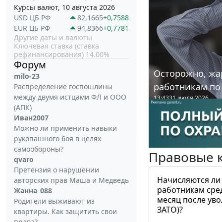
Курсы валют, 10 августа 2026
USD ЦБ РФ
82,1665
+0,7588
EUR ЦБ РФ
94,8366
+0,7781
Другие даты и валюты
Ключевая ставка (ставка
рефинансирования) 14.00%
Форум
Осторожно, жа
milo-23
работникам по
Распределение госпошлины
между двумя истцами ФЛ и ООО
13:43
31 июля 2026
(АПК)
Иван2007
Можно ли применить навыки
рукопашного боя в целях
самообороны?
Правовые 
qvaro
Претензия о нарушении
Начисляются ли
авторских прав Маша и Медведь
работникам сре
Жанна_088
месяц после ув
Родители выживают из
ЗАТО)?
квартиры. Как защитить свои
права?