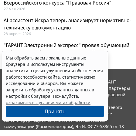
Всероссийского конкурса "Правовая Россия"!
27 мая 2026
AI-ассистент Искра теперь анализирует нормативно-
техническую документацию
28 апреля 2026
"ГАРАНТ Электронный экспресс" провел обучающий
вебинар по работе с AI-ассистентом Искра
Мы обрабатываем локальные данные
23 апреля 2026
браузера и используем инструменты
аналитики в целях улучшения и обеспечения
работоспособности сайта, статистических
© ООО "НПП "ГАРАНТ-СЕРВИС", 2026. Система ГАРАНТ
исследований и обзоров. Вы можете
выпускается с 1990 года. Компания "Гарант" и ее партнеры
запретить обработку указанных данных в
являются участниками Российской ассоциации правовой
настройках браузера. Пожалуйста,
информации ГАРАНТ.
ознакомьтесь с условиями их обработки
.
Портал ГАРАНТ.РУ зарегистрирован в качестве сетевого
Принять
издания Федеральной службой по надзору в сфере
связи,информационных технологий и массовых
коммуникаций (Роскомнадзором), Эл № ФС77-58365 от 18
июня 2014 года.