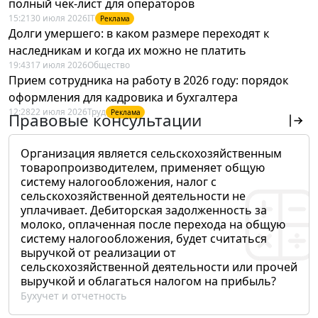
полный чек-лист для операторов
15:21
30 июля 2026
IT
Реклама
Долги умершего: в каком размере переходят к
наследникам и когда их можно не платить
19:43
17 июля 2026
Общество
Прием сотрудника на работу в 2026 году: порядок
оформления для кадровика и бухгалтера
12:28
22 июля 2026
Труд
Реклама
Правовые консультации
Организация является сельскохозяйственным
товаропроизводителем, применяет общую
систему налогообложения, налог с
сельскохозяйственной деятельности не
уплачивает. Дебиторская задолженность за
молоко, оплаченная после перехода на общую
систему налогообложения, будет считаться
выручкой от реализации от
сельскохозяйственной деятельности или прочей
выручкой и облагаться налогом на прибыль?
Бухучет и отчетность