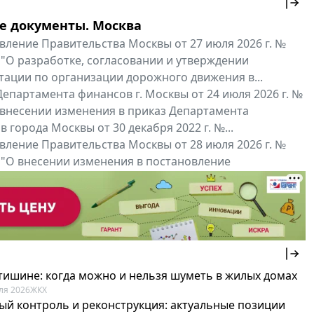
е документы. Москва
вление Правительства Москвы от 27 июля 2026 г. №
 "О разработке, согласовании и утверждении
тации по организации дорожного движения в...
епартамента финансов г. Москвы от 24 июля 2026 г. №
 внесении изменения в приказ Департамента
 города Москвы от 30 декабря 2022 г. №...
вление Правительства Москвы от 28 июля 2026 г. №
 "О внесении изменения в постановление
ьства Москвы от 26 июля 2011 г. № 334-ПП"
нальные документы
Мой регион ...
 тишине: когда можно и нельзя шуметь в жилых домах
ля 2026
ЖКХ
ый контроль и реконструкция: актуальные позиции