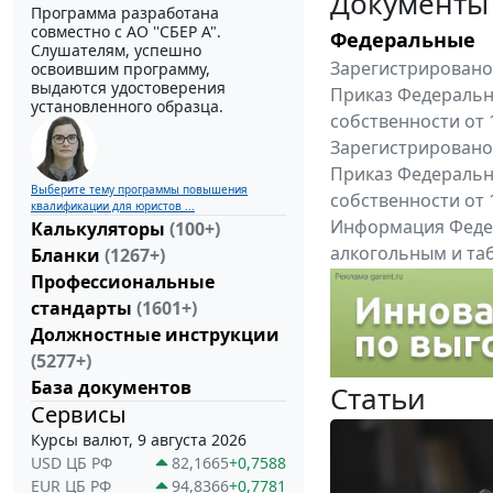
Документы
Программа разработана
совместно с АО ''СБЕР А".
Федеральные
Слушателям, успешно
Зарегистрировано 
освоившим программу,
выдаются удостоверения
Приказ Федеральн
установленного образца.
собственности от 
Зарегистрировано 
Приказ Федеральн
Выберите тему программы повышения
собственности от 
квалификации для юристов ...
Информация Федер
Калькуляторы
(100+)
алкогольным и таб
Бланки
(1267+)
"Вниманию произв
Профессиональные
Все федеральные докум
стандарты
(1601+)
Должностные инструкции
(5277+)
База документов
Статьи
Сервисы
Курсы валют, 9 августа 2026
USD ЦБ РФ
82,1665
+0,7588
EUR ЦБ РФ
94,8366
+0,7781