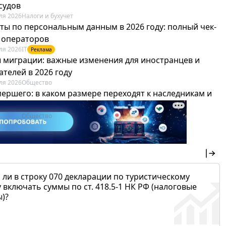
судов
ля 2026
Налоги и бухучет
ты по персональным данным в 2026 году: полный чек-
я операторов
ля 2026
IT
Реклама
 миграции: важные изменения для иностранцев и
телей в 2026 году
ля 2026
Общество
мершего: в каком размере переходят к наследникам и
х можно не платить
ля 2026
Общество
 ли в строку 070 декларации по туристическому
 включать суммы по ст. 418.5-1 НК РФ (налоговые
)?