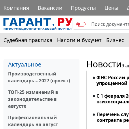
Компания
Вакансии
Продукты
Цены
Судебная практика
Налоги и бухучет
Бизнес
Новости
Актуальное
9 а
Производственный
ФНС России р
календарь – 2027 (проект)
упрощенной
ТОП-25 изменений в
С 1 февраля 
законодательстве в
психосоциал
августе
Перечень сл
Профессиональный
контракта р
календарь на август