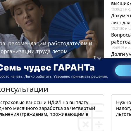
высших 
19:06
21 ию
Докумен
лист дл
15:21
30 ию
Вопросы
работода
ра: рекомендации работодателям и
19:05
15 ию
 организации труда летом
Долги у
Труд
когда и
19:43
17 ию
консультации
 страховые взносы и НДФЛ на выплату
Нужно
днего месячного заработка за четвертый
налогу
ольнения (гражданам, проживающим в
льготы