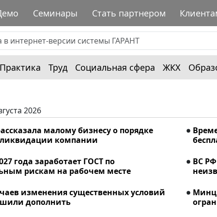
Демо
Семинары
Стать партнером
Клиента
Практика
Труд
Социальная сфера
ЖКХ
Образ
вгуста 2026
ассказала малому бизнесу о порядке
Време
 ликвидации компании
беспл
2027 года заработает ГОСТ по
ВС РФ
ьным рискам на рабочем месте
неизв
учаев изменения существенных условий
Минци
ешили дополнить
огран