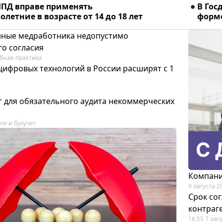
ПД вправе применять
В Гос
летние в возрасте от 14 до 18 лет
форме
ные медработника недопустимо
го согласия
бная практика
цифровых технологий в России расширят с 1
 для обязательного аудита некоммерческих
ги и бухучет
Компани
9 августа 2
Срок со
контраг
16:55 7 авг