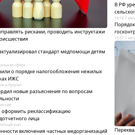
В РФ ур
сельско
16:18 7 авг
Порядок
 управлять рисками, проводить инструктажи
госконт
15:57 7 авг
роисшествия
актуализировал стандарт медпомощи детям
альная сфера
или о порядке налогообложения нежилых
тках ИЖС
ги и бухучет
ердил новые разъяснения по вопросам
ельности
фессия
м оформить реклассификацию
дотчетного лица
етный учет
Переква
нности включения частных медорганизаций