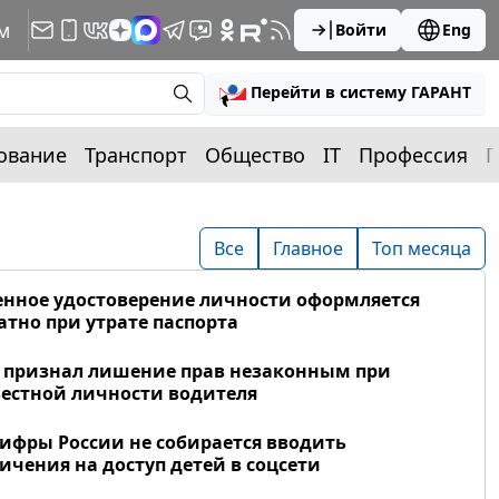
м
Войти
Eng
Перейти в систему ГАРАНТ
ование
Транспорт
Общество
IT
Профессия
П
Все
Главное
Топ месяца
нное удостоверение личности оформляется
атно при утрате паспорта
 признал лишение прав незаконным при
естной личности водителя
фры России не собирается вводить
ичения на доступ детей в соцсети