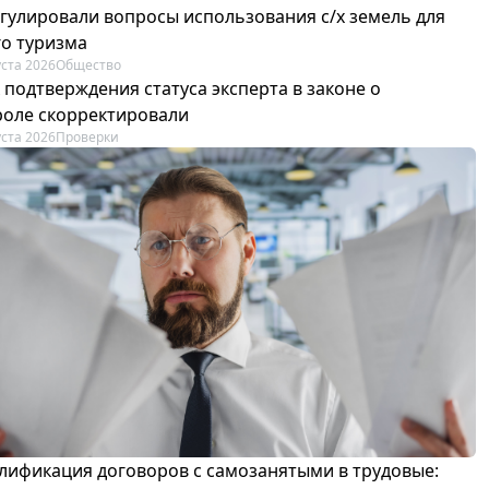
егулировали вопросы использования с/х земель для
го туризма
уста 2026
Общество
 подтверждения статуса эксперта в законе о
роле скорректировали
уста 2026
Проверки
лификация договоров с самозанятыми в трудовые: