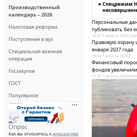
Спецрежим Н
Производственный
несовершенно
календарь – 2026
Персональные дан
Налоговая реформа
публиковать без е
18:27 7 августа 2026
Суде
Поступление в вуз
Правовую охрану 
января 2027 года
Специальная военная
18:04 7 августа 2026
IT
операция
Финансовый порог
фондов увеличили
Госзакупки
17:36 7 августа 2026
Нало
ГОСТ
Популярное
Опрос
Как вы относитесь к
инициативе