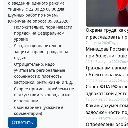
о введении единого режима
тишины с 22:00 до 08:00 для
шумных работ по ночам?
(Окончание опроса 09.08.2026)
Положительно, пора навести
Охрана труда: как
порядок на федеральном
и расследовать п
уровне
7 августа 2026
Труд
Я за, это дополнительно
Минздрав России 
защитит право граждан на
при болезни Гоше
отдых
15:34 7 августа 2026
Соци
Отрицательно, надо
Гражданам напомн
учитывать региональные
объектов на учас
особенности: плотность
14:45 7 августа 2026
Нало
застройки, ритм жизни и т. д.
Совет ФПА РФ утв
Скорее против – проблемы не
адвокатской деят
в отсутствии законов, а в их
13:56 7 августа 2026
Про
исполнении
Каким документо
Свой вариант (укажите в
задолженности по
комментарии)
13:37 7 августа 2026
Бюдж
Ответить
Определены особе