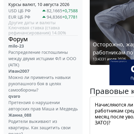
Курсы валют, 10 августа 2026
USD ЦБ РФ
82,1665
+0,7588
EUR ЦБ РФ
94,8366
+0,7781
Другие даты и валюты
Ключевая ставка (ставка
рефинансирования) 14.00%
Форум
Осторожно, жа
milo-23
работникам по
Распределение госпошлины
между двумя истцами ФЛ и ООО
13:43
31 июля 2026
(АПК)
Иван2007
Можно ли применить навыки
рукопашного боя в целях
Правовые 
самообороны?
qvaro
Претензия о нарушении
Начисляются ли
авторских прав Маша и Медведь
работникам сре
Жанна_088
месяц после ув
Родители выживают из
ЗАТО)?
квартиры. Как защитить свои
права?