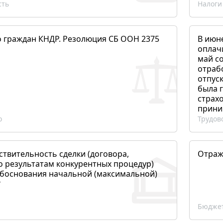
сть
Налоги
о граждан КНДР. Резолюция СБ ООН 2375
В июн
оплач
май со
отраб
отпуск
была 
страхо
прини
о
Трудов
ствительность сделки (договора,
Отраж
о результатам конкурентных процедур)
боснования начальной (максимальной)
?
Бюджет