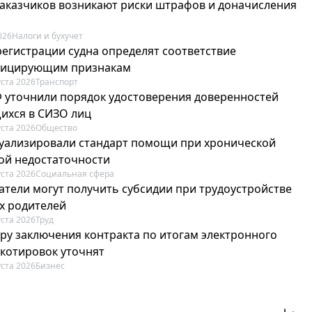
 заказчиков возникают риски штрафов и доначисления
026
Налоги и бухучет
регистрации судна определят соответствие
фицирующим признакам
уста 2026
Транспорт
Ф уточнили порядок удостоверения доверенностей
ихся в СИЗО лиц
уста 2026
Общество
туализировали стандарт помощи при хронической
ой недостаточности
уста 2026
Социальная сфера
атели могут получить субсидии при трудоустройстве
х родителей
уста 2026
Труд
ру заключения контракта по итогам электронного
 котировок уточнят
уста 2026
Бизнес