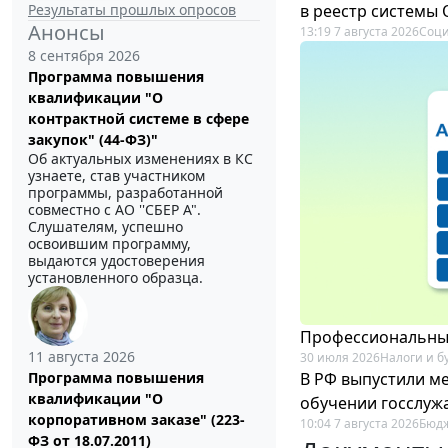
Результаты прошлых опросов
в реестр системы
Анонсы
13:19 7 августа 2026
Соци
8 сентября 2026
Программа повышения
квалификации "О
контрактной системе в сфере
закупок" (44-ФЗ)"
Об актуальных изменениях в КС
узнаете, став участником
программы, разработанной
совместно с АО ''СБЕР А".
Слушателям, успешно
освоившим программу,
выдаются удостоверения
установленного образца.
Профессиональный
11 августа 2026
30 июля 2026
Налоги и б
В РФ выпустили ме
Программа повышения
квалификации "О
обучении госслуж
корпоративном заказе" (223-
10:04 7 августа 2026
Бюдж
ФЗ от 18.07.2011)