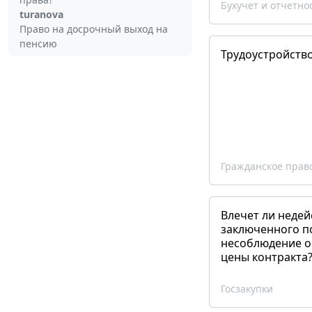
Бухучет и отчетно
turanova
Право на досрочный выход на
пенсию
Трудоустройств
Гражданское прав
Влечет ли недей
заключенного п
несоблюдение о
цены контракта
Госзакупки