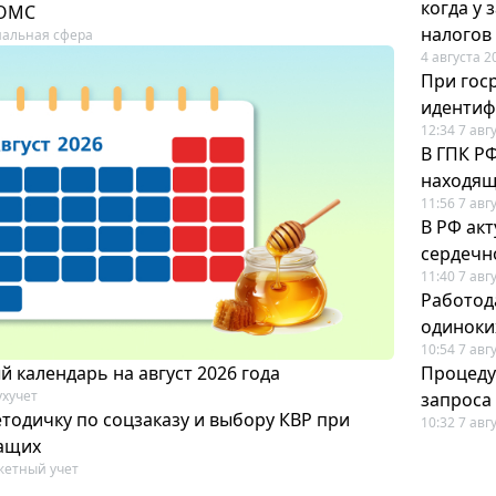
когда у
 ОМС
налогов
альная сфера
4 августа 2
При гос
иденти
12:34 7 авг
В ГПК Р
находящ
11:56 7 авг
В РФ ак
сердечн
11:40 7 авг
Работод
одиноки
10:54 7 авг
 календарь на август 2026 года
Процеду
ухучет
запроса
тодичку по соцзаказу и выбору КВР при
10:32 7 авг
ащих
етный учет