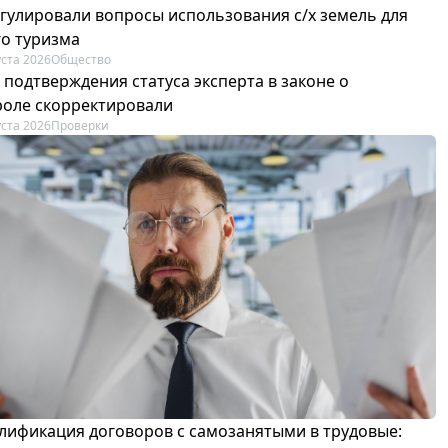
егулировали вопросы использования с/х земель для
го туризма
уста 2026
Общество
 подтверждения статуса эксперта в законе о
роле скорректировали
уста 2026
Проверки
лификация договоров с самозанятыми в трудовые: