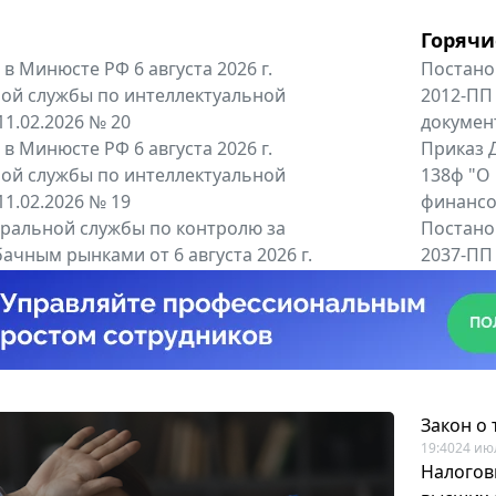
Горячи
в Минюсте РФ 6 августа 2026 г.
Постано
ой службы по интеллектуальной
2012-ПП
11.02.2026 № 20
докумен
в Минюсте РФ 6 августа 2026 г.
Приказ Д
ой службы по интеллектуальной
138ф "О
11.02.2026 № 19
финансов
альной службы по контролю за
Постано
ачным рынками от 6 августа 2026 г.
2037-ПП
одителей и импортёров алкогольной...
Правител
енты
Все регио
Закон о
19:40
24 ию
Налогов