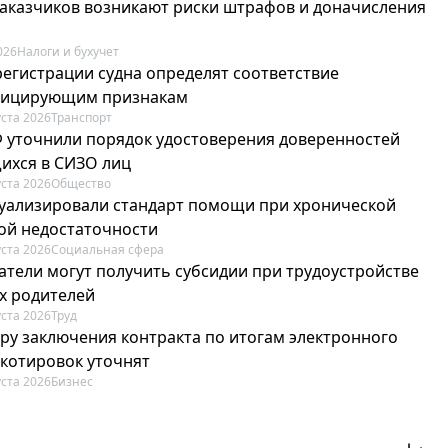
 заказчиков возникают риски штрафов и доначисления
026
Налоги и бухучет
регистрации судна определят соответствие
фицирующим признакам
уста 2026
Транспорт
Ф уточнили порядок удостоверения доверенностей
ихся в СИЗО лиц
уста 2026
Общество
туализировали стандарт помощи при хронической
ой недостаточности
уста 2026
Социальная сфера
атели могут получить субсидии при трудоустройстве
х родителей
уста 2026
Труд
ру заключения контракта по итогам электронного
 котировок уточнят
уста 2026
Бизнес