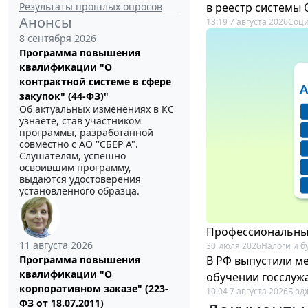
Результаты прошлых опросов
в реестр системы
Анонсы
13:19 7 августа 2026
Соци
8 сентября 2026
Программа повышения
квалификации "О
контрактной системе в сфере
закупок" (44-ФЗ)"
Об актуальных изменениях в КС
узнаете, став участником
программы, разработанной
совместно с АО ''СБЕР А".
Слушателям, успешно
освоившим программу,
выдаются удостоверения
установленного образца.
Профессиональный
11 августа 2026
30 июля 2026
Налоги и б
В РФ выпустили ме
Программа повышения
квалификации "О
обучении госслуж
корпоративном заказе" (223-
10:04 7 августа 2026
Бюдж
ФЗ от 18.07.2011)