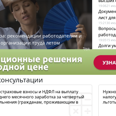
высших 
19:06
21 ию
Докумен
лист дл
15:21
30 ию
Вопросы
работода
ра: рекомендации работодателям и
19:05
15 ию
 организации труда летом
Долги у
Труд
когда и
19:43
17 ию
консультации
 страховые взносы и НДФЛ на выплату
Нужно
днего месячного заработка за четвертый
налогу
ольнения (гражданам, проживающим в
льготы