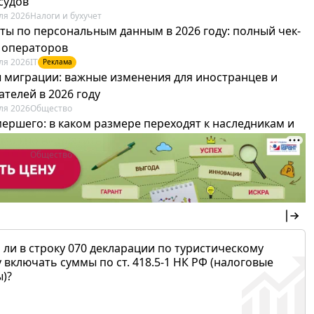
судов
ля 2026
Налоги и бухучет
ты по персональным данным в 2026 году: полный чек-
я операторов
ля 2026
IT
Реклама
 миграции: важные изменения для иностранцев и
телей в 2026 году
ля 2026
Общество
мершего: в каком размере переходят к наследникам и
х можно не платить
ля 2026
Общество
 ли в строку 070 декларации по туристическому
 включать суммы по ст. 418.5-1 НК РФ (налоговые
)?