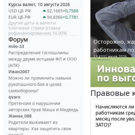
Курсы валют, 10 августа 2026
USD ЦБ РФ
82,1665
+0,7588
EUR ЦБ РФ
94,8366
+0,7781
Другие даты и валюты
Ключевая ставка (ставка
рефинансирования) 14.00%
Форум
Осторожно, жа
milo-23
работникам по
Распределение госпошлины
13:43
31 июля 2026
между двумя истцами ФЛ и ООО
(АПК)
Иван2007
Можно ли применить навыки
рукопашного боя в целях
Правовые 
самообороны?
qvaro
Претензия о нарушении
Начисляются ли
авторских прав Маша и Медведь
работникам сре
Жанна_088
месяц после ув
Родители выживают из
ЗАТО)?
квартиры. Как защитить свои
права?