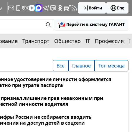
м
Войти
Eng
Перейти в систему ГАРАНТ
ование
Транспорт
Общество
IT
Профессия
П
Все
Главное
Топ месяца
нное удостоверение личности оформляется
атно при утрате паспорта
 признал лишение прав незаконным при
естной личности водителя
фры России не собирается вводить
ичения на доступ детей в соцсети