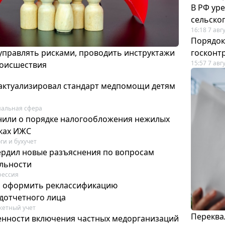
В РФ ур
сельско
16:18 7 авг
Порядок
 управлять рисками, проводить инструктажи
госконт
15:57 7 авг
роисшествия
актуализировал стандарт медпомощи детям
альная сфера
или о порядке налогообложения нежилых
тках ИЖС
ги и бухучет
ердил новые разъяснения по вопросам
ельности
фессия
м оформить реклассификацию
дотчетного лица
етный учет
Переква
нности включения частных медорганизаций