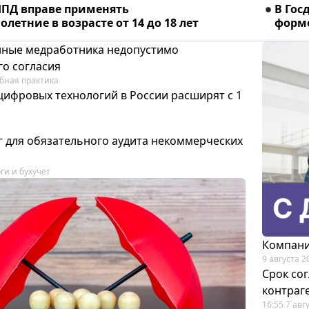
ПД вправе применять
В Гос
летние в возрасте от 14 до 18 лет
форме
ные медработника недопустимо
го согласия
бная практика
цифровых технологий в России расширят с 1
 для обязательного аудита некоммерческих
ги и бухучет
Компани
9 августа 2
Срок со
контраг
16:55 7 авг