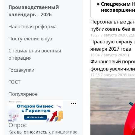
Спецрежим Н
Производственный
несовершенно
календарь – 2026
Персональные дан
Налоговая реформа
публиковать без е
18:27 7 августа 2026
Суде
Поступление в вуз
Правовую охрану 
января 2027 года
Специальная военная
18:04 7 августа 2026
IT
операция
Финансовый порог
фондов увеличили
Госзакупки
17:36 7 августа 2026
Нало
ГОСТ
Популярное
Опрос
Как вы относитесь к
инициативе