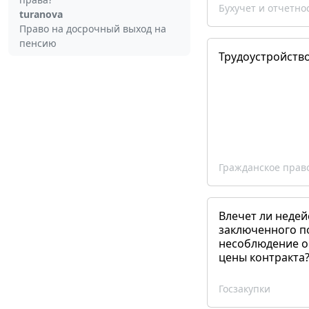
Бухучет и отчетно
turanova
Право на досрочный выход на
пенсию
Трудоустройств
Гражданское прав
Влечет ли недей
заключенного п
несоблюдение о
цены контракта
Госзакупки