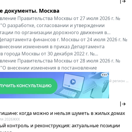
е документы. Москва
вление Правительства Москвы от 27 июля 2026 г. №
 "О разработке, согласовании и утверждении
тации по организации дорожного движения в...
епартамента финансов г. Москвы от 24 июля 2026 г. №
 внесении изменения в приказ Департамента
 города Москвы от 30 декабря 2022 г. №...
вление Правительства Москвы от 28 июля 2026 г. №
 "О внесении изменения в постановление
ьства Москвы от 26 июля 2011 г. № 334-ПП"
нальные документы
Мой регион ...
 тишине: когда можно и нельзя шуметь в жилых домах
ля 2026
ЖКХ
ый контроль и реконструкция: актуальные позиции