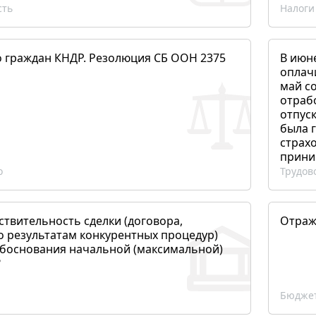
сть
Налоги
о граждан КНДР. Резолюция СБ ООН 2375
В июн
оплач
май со
отраб
отпуск
была 
страхо
прини
о
Трудов
ствительность сделки (договора,
Отраж
о результатам конкурентных процедур)
боснования начальной (максимальной)
?
Бюджет