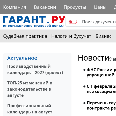
Компания
Вакансии
Продукты
Цены
Судебная практика
Налоги и бухучет
Бизнес
Новости
Актуальное
9 а
Производственный
ФНС России р
календарь – 2027 (проект)
упрощенной
ТОП-25 изменений в
С 1 февраля 
законодательстве в
психосоциал
августе
Перечень сл
Профессиональный
контракта р
календарь на август