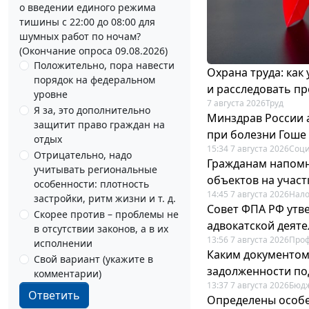
о введении единого режима
тишины с 22:00 до 08:00 для
шумных работ по ночам?
(Окончание опроса 09.08.2026)
Положительно, пора навести
Охрана труда: как
порядок на федеральном
и расследовать п
уровне
7 августа 2026
Труд
Я за, это дополнительно
Минздрав России 
защитит право граждан на
при болезни Гоше
отдых
15:34 7 августа 2026
Соци
Отрицательно, надо
Гражданам напомн
учитывать региональные
объектов на учас
особенности: плотность
14:45 7 августа 2026
Нало
застройки, ритм жизни и т. д.
Совет ФПА РФ утв
Скорее против – проблемы не
адвокатской деят
в отсутствии законов, а в их
13:56 7 августа 2026
Про
исполнении
Каким документо
Свой вариант (укажите в
задолженности по
комментарии)
13:37 7 августа 2026
Бюдж
Ответить
Определены особе