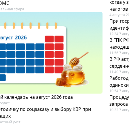
когда у
 ОМС
налогов
альная сфера
4 августа 2
При гос
иденти
12:34 7 авг
В ГПК Р
находящ
11:56 7 авг
В РФ ак
сердечн
11:40 7 авг
Работод
одиноки
10:54 7 авг
 календарь на август 2026 года
Процеду
ухучет
запроса
тодичку по соцзаказу и выбору КВР при
10:32 7 авг
ащих
етный учет