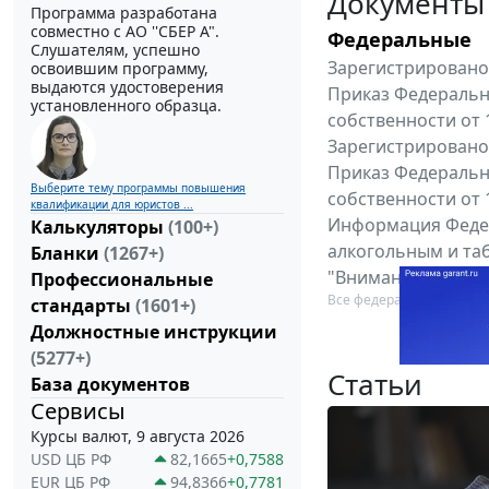
Документы
Программа разработана
совместно с АО ''СБЕР А".
Федеральные
Слушателям, успешно
Зарегистрировано 
освоившим программу,
выдаются удостоверения
Приказ Федеральн
установленного образца.
собственности от 
Зарегистрировано 
Приказ Федеральн
Выберите тему программы повышения
собственности от 
квалификации для юристов ...
Информация Федер
Калькуляторы
(100+)
алкогольным и таб
Бланки
(1267+)
"Вниманию произв
Профессиональные
Все федеральные докум
стандарты
(1601+)
Должностные инструкции
(5277+)
Статьи
База документов
Сервисы
Курсы валют, 9 августа 2026
USD ЦБ РФ
82,1665
+0,7588
EUR ЦБ РФ
94,8366
+0,7781