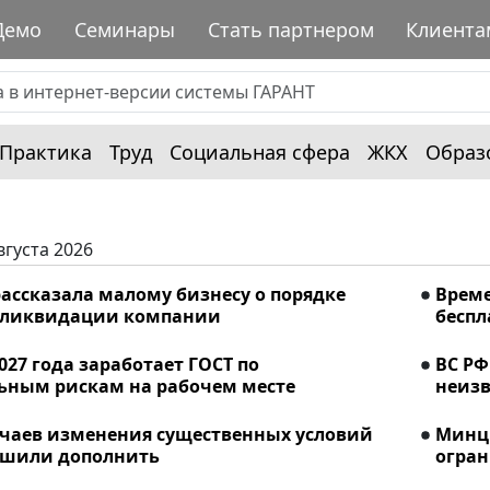
Демо
Семинары
Стать партнером
Клиента
Практика
Труд
Социальная сфера
ЖКХ
Образ
вгуста 2026
ассказала малому бизнесу о порядке
Време
 ликвидации компании
беспл
2027 года заработает ГОСТ по
ВС РФ
ьным рискам на рабочем месте
неизв
учаев изменения существенных условий
Минци
ешили дополнить
огран