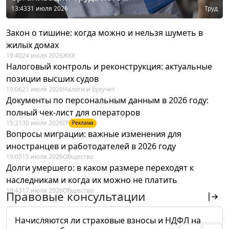
13:43
31 июля 2026
Труд
Закон о тишине: когда можно и нельзя шуметь в
жилых домах
19:40
24 июля 2026
ЖКХ
Налоговый контроль и реконструкция: актуальные
позиции высших судов
19:06
21 июля 2026
Налоги и бухучет
Документы по персональным данным в 2026 году:
полный чек-лист для операторов
15:21
30 июля 2026
IT
Реклама
Вопросы миграции: важные изменения для
иностранцев и работодателей в 2026 году
19:05
15 июля 2026
Общество
Долги умершего: в каком размере переходят к
наследникам и когда их можно не платить
19:43
17 июля 2026
Общество
Правовые консультации
Начисляются ли страховые взносы и НДФЛ на