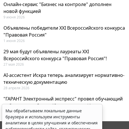
Онлайн-сервис "Бизнес на контроле" дополнен
новой функцией
9 июня 2026
Объявлены победители XXI Всероссийского конкурса
"Правовая Россия"
1 июня 2026
29 мая будут объявлены лауреаты XXI
Всероссийского конкурса "Правовая Россия"!
27 мая 2026
AI-ассистент Искра теперь анализирует нормативно-
техническую документацию
28 апреля 2026
"ГАРАНТ Электронный экспресс" провел обучающий
вебинар по работе с AI-ассистентом Искра
Мы обрабатываем локальные данные
23 апреля 2026
браузера и используем инструменты
аналитики в целях улучшения и обеспечения
работоспособности сайта, статистических