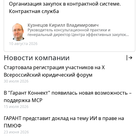
Организация закупок в контрактной системе.
Контрактная служба
Кузнецов Кирилл Владимирович
Руководитель консультационной практики и
генеральный директор Центра эффективных закупок
Tendery.ru, ведущий эксперт РАНХиГС при Президенте
10 августа 2026
РФ
Новости компании
Стартовала регистрация участников на X
Всероссийский юридический форум
30 июля 2026
В "Гарант Коннект" появилась новая возможность –
поддержка MCP
15 июля 2026
ГАРАНТ представит доклад на тему ИИ в праве на
ПМЮФ
23 июня 2026