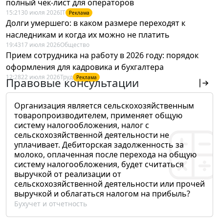
полный чек-лист для операторов
15:21
30 июля 2026
IT
Реклама
Долги умершего: в каком размере переходят к
наследникам и когда их можно не платить
19:43
17 июля 2026
Общество
Прием сотрудника на работу в 2026 году: порядок
оформления для кадровика и бухгалтера
12:28
22 июля 2026
Труд
Реклама
Правовые консультации
Организация является сельскохозяйственным
товаропроизводителем, применяет общую
систему налогообложения, налог с
сельскохозяйственной деятельности не
уплачивает. Дебиторская задолженность за
молоко, оплаченная после перехода на общую
систему налогообложения, будет считаться
выручкой от реализации от
сельскохозяйственной деятельности или прочей
выручкой и облагаться налогом на прибыль?
Бухучет и отчетность