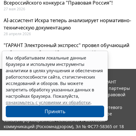
Всероссийского конкурса "Правовая Россия"!
27 мая 2026
AI-ассистент Искра теперь анализирует нормативно-
техническую документацию
28 апреля 2026
"ГАРАНТ Электронный экспресс" провел обучающий
вебинар по работе с AI-ассистентом Искра
Мы обрабатываем локальные данные
23 апреля 2026
браузера и используем инструменты
аналитики в целях улучшения и обеспечения
работоспособности сайта, статистических
© ООО "НПП "ГАРАНТ-СЕРВИС", 2026. Система ГАРАНТ
исследований и обзоров. Вы можете
выпускается с 1990 года. Компания "Гарант" и ее партнеры
запретить обработку указанных данных в
являются участниками Российской ассоциации правовой
настройках браузера. Пожалуйста,
информации ГАРАНТ.
ознакомьтесь с условиями их обработки
.
Портал ГАРАНТ.РУ зарегистрирован в качестве сетевого
Принять
издания Федеральной службой по надзору в сфере
связи,информационных технологий и массовых
коммуникаций (Роскомнадзором), Эл № ФС77-58365 от 18
июня 2014 года.