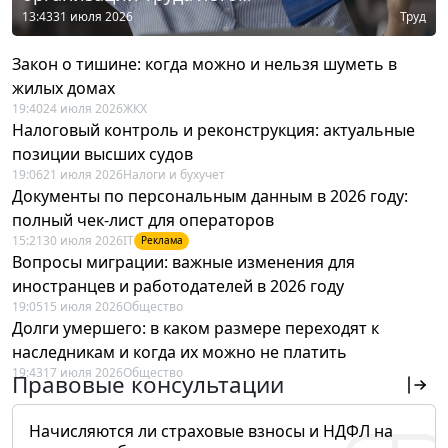
13:43
31 июля 2026
Труд
Закон о тишине: когда можно и нельзя шуметь в
жилых домах
19:40
24 июля 2026
ЖКХ
Налоговый контроль и реконструкция: актуальные
позиции высших судов
19:06
21 июля 2026
Налоги и бухучет
Документы по персональным данным в 2026 году:
полный чек-лист для операторов
15:21
30 июля 2026
IT
Реклама
Вопросы миграции: важные изменения для
иностранцев и работодателей в 2026 году
19:05
15 июля 2026
Общество
Долги умершего: в каком размере переходят к
наследникам и когда их можно не платить
19:43
17 июля 2026
Общество
Правовые консультации
Начисляются ли страховые взносы и НДФЛ на