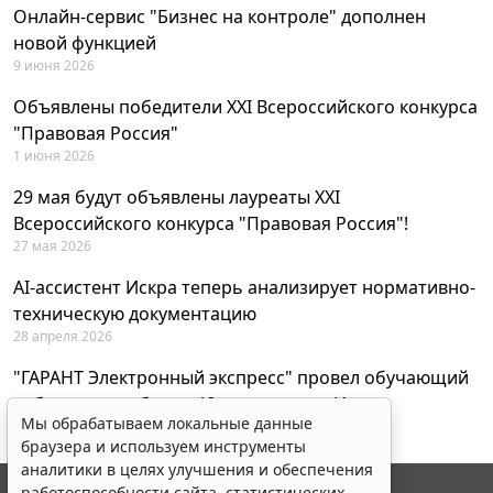
Онлайн-сервис "Бизнес на контроле" дополнен
новой функцией
9 июня 2026
Объявлены победители XXI Всероссийского конкурса
"Правовая Россия"
1 июня 2026
29 мая будут объявлены лауреаты XXI
Всероссийского конкурса "Правовая Россия"!
27 мая 2026
AI-ассистент Искра теперь анализирует нормативно-
техническую документацию
28 апреля 2026
"ГАРАНТ Электронный экспресс" провел обучающий
вебинар по работе с AI-ассистентом Искра
Мы обрабатываем локальные данные
23 апреля 2026
браузера и используем инструменты
аналитики в целях улучшения и обеспечения
работоспособности сайта, статистических