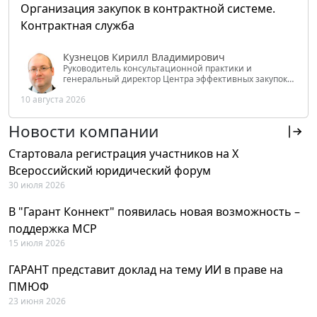
Организация закупок в контрактной системе.
Контрактная служба
Кузнецов Кирилл Владимирович
Руководитель консультационной практики и
генеральный директор Центра эффективных закупок
Tendery.ru, ведущий эксперт РАНХиГС при Президенте
10 августа 2026
РФ
Новости компании
Стартовала регистрация участников на X
Всероссийский юридический форум
30 июля 2026
В "Гарант Коннект" появилась новая возможность –
поддержка MCP
15 июля 2026
ГАРАНТ представит доклад на тему ИИ в праве на
ПМЮФ
23 июня 2026