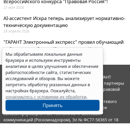
Всероссийского конкурса "Правовая Россия"!
27 мая 2026
AI-ассистент Искра теперь анализирует нормативно-
техническую документацию
28 апреля 2026
"ГАРАНТ Электронный экспресс" провел обучающий
вебинар по работе с AI-ассистентом Искра
Мы обрабатываем локальные данные
23 апреля 2026
браузера и используем инструменты
аналитики в целях улучшения и обеспечения
работоспособности сайта, статистических
© ООО "НПП "ГАРАНТ-СЕРВИС", 2026. Система ГАРАНТ
исследований и обзоров. Вы можете
выпускается с 1990 года. Компания "Гарант" и ее партнеры
запретить обработку указанных данных в
являются участниками Российской ассоциации правовой
настройках браузера. Пожалуйста,
информации ГАРАНТ.
ознакомьтесь с условиями их обработки
.
Портал ГАРАНТ.РУ зарегистрирован в качестве сетевого
Принять
издания Федеральной службой по надзору в сфере
связи,информационных технологий и массовых
коммуникаций (Роскомнадзором), Эл № ФС77-58365 от 18
июня 2014 года.