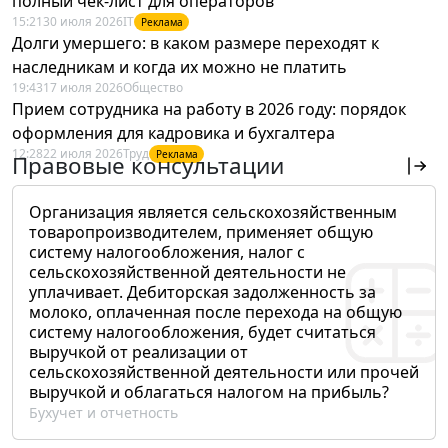
полный чек-лист для операторов
15:21
30 июля 2026
IT
Реклама
Долги умершего: в каком размере переходят к
наследникам и когда их можно не платить
19:43
17 июля 2026
Общество
Прием сотрудника на работу в 2026 году: порядок
оформления для кадровика и бухгалтера
12:28
22 июля 2026
Труд
Реклама
Правовые консультации
Организация является сельскохозяйственным
товаропроизводителем, применяет общую
систему налогообложения, налог с
сельскохозяйственной деятельности не
уплачивает. Дебиторская задолженность за
молоко, оплаченная после перехода на общую
систему налогообложения, будет считаться
выручкой от реализации от
сельскохозяйственной деятельности или прочей
выручкой и облагаться налогом на прибыль?
Бухучет и отчетность