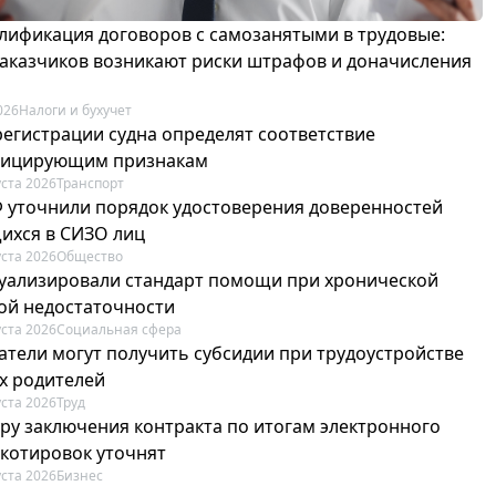
лификация договоров с самозанятыми в трудовые:
 заказчиков возникают риски штрафов и доначисления
026
Налоги и бухучет
регистрации судна определят соответствие
фицирующим признакам
уста 2026
Транспорт
Ф уточнили порядок удостоверения доверенностей
ихся в СИЗО лиц
уста 2026
Общество
туализировали стандарт помощи при хронической
ой недостаточности
уста 2026
Социальная сфера
атели могут получить субсидии при трудоустройстве
х родителей
уста 2026
Труд
ру заключения контракта по итогам электронного
 котировок уточнят
уста 2026
Бизнес