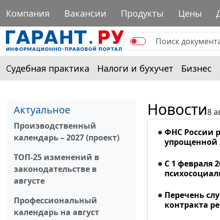
Компания
Вакансии
Продукты
Цены
Судебная практика
Налоги и бухучет
Бизнес
Новости
Актуальное
8 а
Производственный
ФНС России р
календарь – 2027 (проект)
упрощенной
ТОП-25 изменений в
С 1 февраля 
законодательстве в
психосоциал
августе
Перечень сл
Профессиональный
контракта р
календарь на август