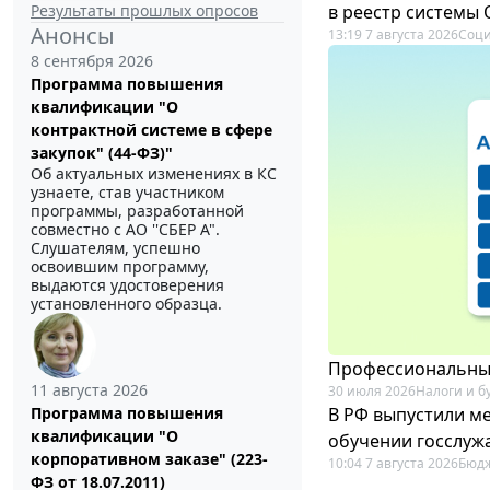
Результаты прошлых опросов
в реестр системы
Анонсы
13:19 7 августа 2026
Соци
8 сентября 2026
Программа повышения
квалификации "О
контрактной системе в сфере
закупок" (44-ФЗ)"
Об актуальных изменениях в КС
узнаете, став участником
программы, разработанной
совместно с АО ''СБЕР А".
Слушателям, успешно
освоившим программу,
выдаются удостоверения
установленного образца.
Профессиональный
11 августа 2026
30 июля 2026
Налоги и б
В РФ выпустили ме
Программа повышения
квалификации "О
обучении госслуж
корпоративном заказе" (223-
10:04 7 августа 2026
Бюдж
ФЗ от 18.07.2011)