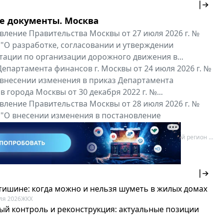
е документы. Москва
вление Правительства Москвы от 27 июля 2026 г. №
 "О разработке, согласовании и утверждении
тации по организации дорожного движения в...
епартамента финансов г. Москвы от 24 июля 2026 г. №
 внесении изменения в приказ Департамента
 города Москвы от 30 декабря 2022 г. №...
вление Правительства Москвы от 28 июля 2026 г. №
 "О внесении изменения в постановление
ьства Москвы от 26 июля 2011 г. № 334-ПП"
нальные документы
Мой регион ...
 тишине: когда можно и нельзя шуметь в жилых домах
ля 2026
ЖКХ
ый контроль и реконструкция: актуальные позиции