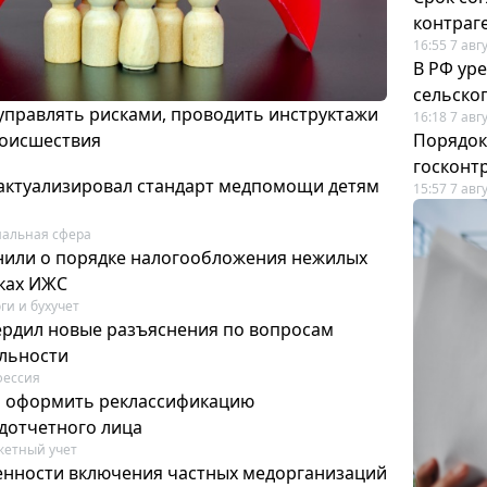
контраг
16:55 7 авг
В РФ ур
сельско
 управлять рисками, проводить инструктажи
16:18 7 авг
роисшествия
Порядок
госконт
актуализировал стандарт медпомощи детям
15:57 7 авг
альная сфера
или о порядке налогообложения нежилых
тках ИЖС
ги и бухучет
ердил новые разъяснения по вопросам
ельности
фессия
м оформить реклассификацию
дотчетного лица
етный учет
нности включения частных медорганизаций