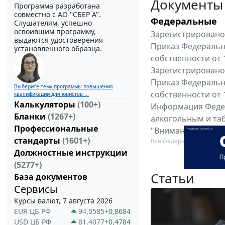
Документы
Программа разработана
совместно с АО ''СБЕР А".
Федеральные
Слушателям, успешно
освоившим программу,
Зарегистрировано 
выдаются удостоверения
Приказ Федеральн
установленного образца.
собственности от 
Зарегистрировано 
Приказ Федеральн
Выберите тему программы повышения
собственности от 
квалификации для юристов ...
Калькуляторы
(100+)
Информация Федер
Бланки
(1267+)
алкогольным и таб
Профессиональные
"Вниманию произв
стандарты
(1601+)
Все федеральные докум
Должностные инструкции
(5277+)
Статьи
База документов
Сервисы
Курсы валют, 7 августа 2026
EUR ЦБ РФ
94,0585
+0,8684
USD ЦБ РФ
81,4077
+0,4784