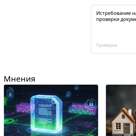
Истребование н
проверки докум
Проверки
Мнения