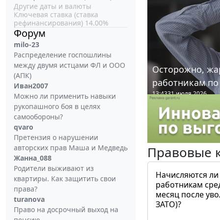
Другие даты и валюты
Ключевая ставка (ставка
рефинансирования) 14.00%
Форум
milo-23
Распределение госпошлины
между двумя истцами ФЛ и ООО
Осторожно, жа
(АПК)
работникам по
Иван2007
13:43
31 июля 2026
Можно ли применить навыки
рукопашного боя в целях
самообороны?
qvaro
Претензия о нарушении
авторских прав Маша и Медведь
Правовые 
Жанна_088
Родители выживают из
Начисляются ли
квартиры. Как защитить свои
работникам сре
права?
месяц после ув
turanova
ЗАТО)?
Право на досрочный выход на
пенсию