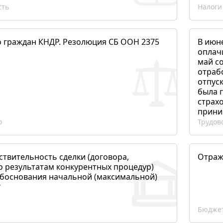
сть
Налоги
о граждан КНДР. Резолюция СБ ООН 2375
В июн
оплач
май со
отраб
отпуск
была 
страхо
прини
о
Трудов
ствительность сделки (договора,
Отраж
о результатам конкурентных процедур)
боснования начальной (максимальной)
?
Бюджет