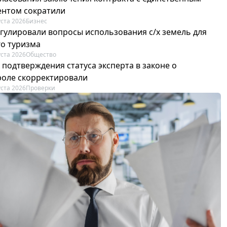
ентом сократили
уста 2026
Бизнес
егулировали вопросы использования с/х земель для
го туризма
уста 2026
Общество
 подтверждения статуса эксперта в законе о
роле скорректировали
уста 2026
Проверки