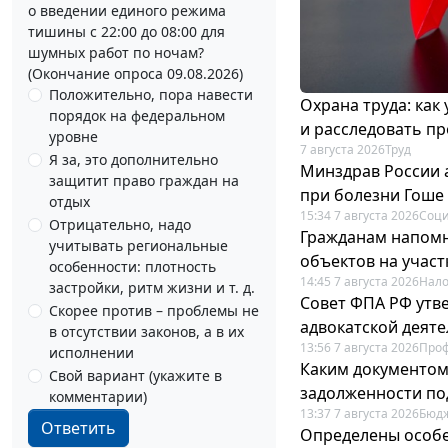
о введении единого режима
тишины с 22:00 до 08:00 для
шумных работ по ночам?
(Окончание опроса 09.08.2026)
Положительно, пора навести
Охрана труда: как
порядок на федеральном
и расследовать п
уровне
7 августа 2026
Труд
Я за, это дополнительно
Минздрав России 
защитит право граждан на
при болезни Гоше
отдых
15:34 7 августа 2026
Соци
Отрицательно, надо
Гражданам напомн
учитывать региональные
объектов на учас
особенности: плотность
14:45 7 августа 2026
Нало
застройки, ритм жизни и т. д.
Совет ФПА РФ утв
Скорее против – проблемы не
адвокатской деят
в отсутствии законов, а в их
13:56 7 августа 2026
Про
исполнении
Каким документо
Свой вариант (укажите в
задолженности по
комментарии)
13:37 7 августа 2026
Бюдж
Ответить
Определены особе