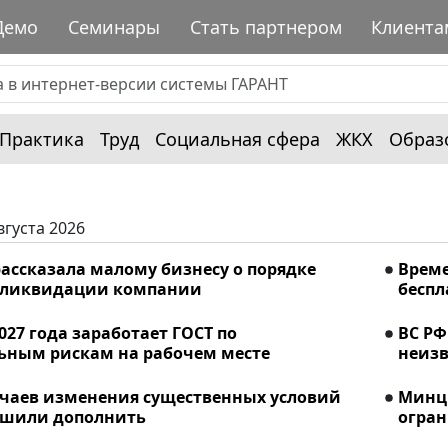
Демо
Семинары
Стать партнером
Клиента
Практика
Труд
Социальная сфера
ЖКХ
Образ
вгуста 2026
ассказала малому бизнесу о порядке
Време
 ликвидации компании
беспл
2027 года заработает ГОСТ по
ВС РФ
ьным рискам на рабочем месте
неизв
учаев изменения существенных условий
Минци
ешили дополнить
огран