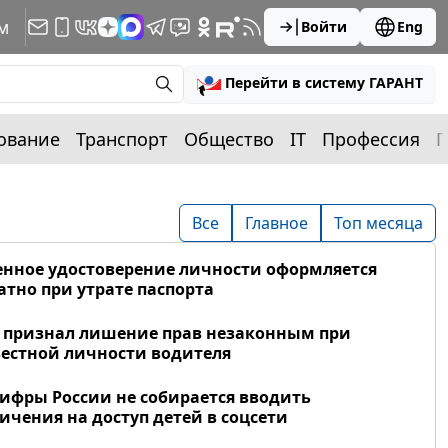
м
Войти
Eng
Перейти в систему ГАРАНТ
ование
Транспорт
Общество
IT
Профессия
П
Все
Главное
Топ месяца
нное удостоверение личности оформляется
атно при утрате паспорта
 признал лишение прав незаконным при
естной личности водителя
фры России не собирается вводить
ичения на доступ детей в соцсети