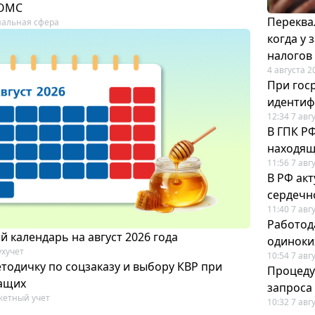
 ОМС
Переква
альная сфера
когда у
налогов
4 августа 2
При гос
иденти
12:34 7 авг
В ГПК Р
находящ
11:56 7 авг
В РФ ак
сердечн
11:40 7 авг
Работод
 календарь на август 2026 года
одиноки
ухучет
10:54 7 авг
тодичку по соцзаказу и выбору КВР при
Процеду
ащих
запроса
етный учет
10:32 7 авг