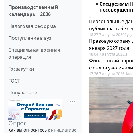
Спецрежим Н
Производственный
несовершенно
календарь – 2026
Персональные дан
Налоговая реформа
публиковать без е
18:27 7 августа 2026
Суде
Поступление в вуз
Правовую охрану 
января 2027 года
Специальная военная
18:04 7 августа 2026
IT
операция
Финансовый порог
фондов увеличили
Госзакупки
17:36 7 августа 2026
Нало
ГОСТ
Популярное
Опрос
Как вы относитесь к
инициативе