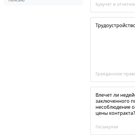
Бухучет и отчетно
Трудоустройств
Гражданское прав
Влечет ли недей
заключенного п
несоблюдение о
цены контракта
Госзакупки