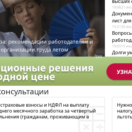
высших 
19:06
21 ию
Докумен
лист дл
15:21
30 ию
Вопросы
работода
ра: рекомендации работодателям и
19:05
15 ию
 организации труда летом
Долги у
Труд
когда и
19:43
17 ию
консультации
 страховые взносы и НДФЛ на выплату
Нужно
днего месячного заработка за четвертый
налогу
ольнения (гражданам, проживающим в
льготы