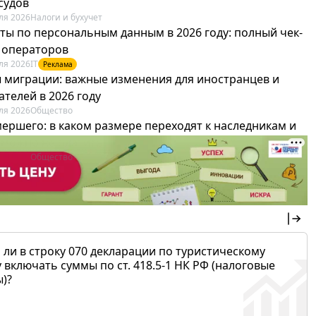
судов
ля 2026
Налоги и бухучет
ты по персональным данным в 2026 году: полный чек-
я операторов
ля 2026
IT
Реклама
 миграции: важные изменения для иностранцев и
телей в 2026 году
ля 2026
Общество
мершего: в каком размере переходят к наследникам и
х можно не платить
ля 2026
Общество
 ли в строку 070 декларации по туристическому
 включать суммы по ст. 418.5-1 НК РФ (налоговые
)?