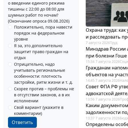
о введении единого режима
тишины с 22:00 до 08:00 для
шумных работ по ночам?
(Окончание опроса 09.08.2026)
Положительно, пора навести
Охрана труда: как
порядок на федеральном
и расследовать п
уровне
7 августа 2026
Труд
Я за, это дополнительно
Минздрав России 
защитит право граждан на
при болезни Гоше
отдых
15:34 7 августа 2026
Соци
Отрицательно, надо
Гражданам напомн
учитывать региональные
объектов на учас
особенности: плотность
14:45 7 августа 2026
Нало
застройки, ритм жизни и т. д.
Совет ФПА РФ утв
Скорее против – проблемы не
адвокатской деят
в отсутствии законов, а в их
13:56 7 августа 2026
Про
исполнении
Каким документо
Свой вариант (укажите в
задолженности по
комментарии)
13:37 7 августа 2026
Бюдж
Ответить
Определены особе