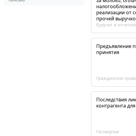
за молоко, опла
налогообложения
реализации от 
прочей выручко
Бухучет и отчетно
Предъявление пр
принятия
Гражданское прав
Последствия ли
контрагента для
Госзакупки