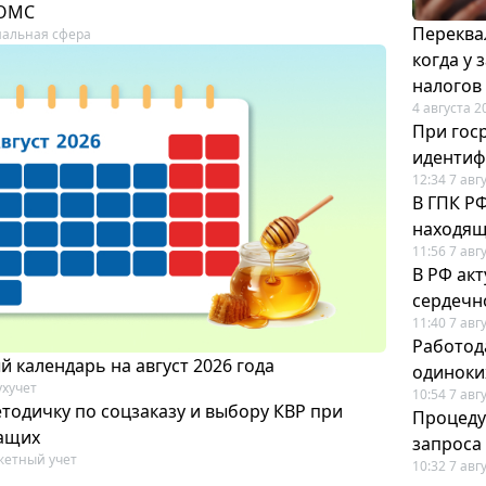
 ОМС
Переква
альная сфера
когда у
налогов
4 августа 2
При гос
иденти
12:34 7 авг
В ГПК Р
находящ
11:56 7 авг
В РФ ак
сердечн
11:40 7 авг
Работод
 календарь на август 2026 года
одиноки
ухучет
10:54 7 авг
тодичку по соцзаказу и выбору КВР при
Процеду
ащих
запроса
етный учет
10:32 7 авг