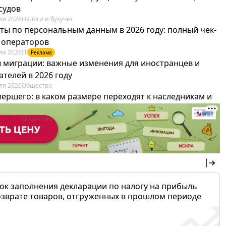
судов
ля 2026
Налоги и бухучет
ты по персональным данным в 2026 году: полный чек-
я операторов
ля 2026
IT
Реклама
 миграции: важные изменения для иностранцев и
телей в 2026 году
ля 2026
Общество
мершего: в каком размере переходят к наследникам и
х можно не платить
ля 2026
Общество
ок заполнения декларации по налогу на прибыль
озврате товаров, отгруженных в прошлом периоде