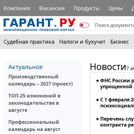
Компания
Вакансии
Продукты
Цены
Судебная практика
Налоги и бухучет
Бизнес
Новости
Актуальное
7 а
Производственный
ФНС России р
календарь – 2027 (проект)
упрощенной
ТОП-25 изменений в
С 1 февраля 
законодательстве в
психосоциал
августе
Перечень сл
Профессиональный
контракта р
календарь на август