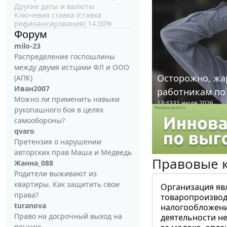
Другие даты и валюты
Ключевая ставка (ставка
рефинансирования) 14.00%
Форум
milo-23
Распределение госпошлины
между двумя истцами ФЛ и ООО
Осторожно, жа
(АПК)
Иван2007
работникам по
Можно ли применить навыки
13:43
31 июля 2026
рукопашного боя в целях
самообороны?
qvaro
Претензия о нарушении
авторских прав Маша и Медведь
Правовые 
Жанна_088
Родители выживают из
квартиры. Как защитить свои
Организация яв
права?
товаропроизвод
turanova
налогообложени
Право на досрочный выход на
деятельности не
пенсию