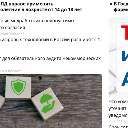
ПД вправе применять
В Гос
летние в возрасте от 14 до 18 лет
форме
ные медработника недопустимо
го согласия
бная практика
цифровых технологий в России расширят с 1
 для обязательного аудита некоммерческих
ги и бухучет
Что изме
уточнят
уведомл
28 июля 20
Срок со