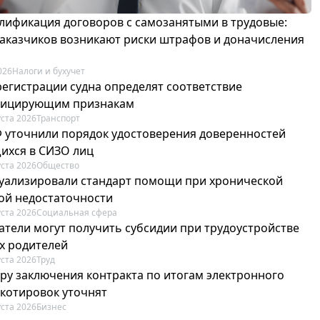
лификация договоров с самозанятыми в трудовые:
 заказчиков возникают риски штрафов и доначисления
026
Налоги и бухучет
регистрации судна определят соответствие
фицирующим признакам
уста 2026
Транспорт
Ф уточнили порядок удостоверения доверенностей
ихся в СИЗО лиц
уста 2026
Общество
туализировали стандарт помощи при хронической
ой недостаточности
уста 2026
Социальная сфера
атели могут получить субсидии при трудоустройстве
х родителей
уста 2026
Труд
ру заключения контракта по итогам электронного
 котировок уточнят
уста 2026
Бизнес