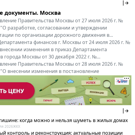
е документы. Москва
вление Правительства Москвы от 27 июля 2026 г. №
 "О разработке, согласовании и утверждении
тации по организации дорожного движения в...
епартамента финансов г. Москвы от 24 июля 2026 г. №
 внесении изменения в приказ Департамента
 города Москвы от 30 декабря 2022 г. №...
вление Правительства Москвы от 28 июля 2026 г. №
 "О внесении изменения в постановление
ьства Москвы от 26 июля 2011 г. № 334-ПП"
нальные документы
Мой регион ...
 тишине: когда можно и нельзя шуметь в жилых домах
ля 2026
ЖКХ
ый контроль и реконструкция: актуальные позиции