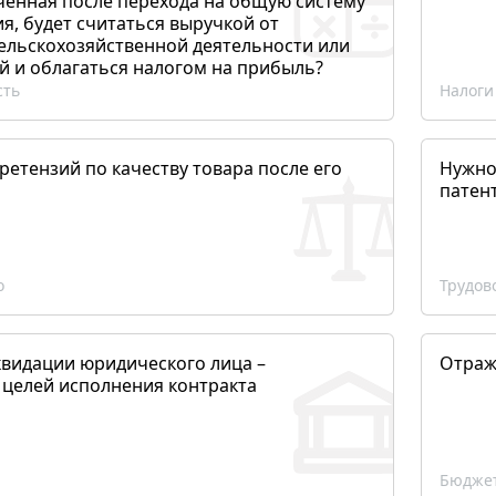
ченная после перехода на общую систему
, будет считаться выручкой от
сельскохозяйственной деятельности или
й и облагаться налогом на прибыль?
сть
Налоги
етензий по качеству товара после его
Нужно
патен
о
Трудов
квидации юридического лица –
Отраж
 целей исполнения контракта
Бюджет