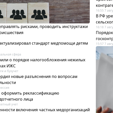
контраг
16:55 7 авг
В РФ ур
сельско
 управлять рисками, проводить инструктажи
16:18 7 авг
роисшествия
Порядок
госконт
актуализировал стандарт медпомощи детям
15:57 7 авг
альная сфера
или о порядке налогообложения нежилых
тках ИЖС
ги и бухучет
ердил новые разъяснения по вопросам
ельности
фессия
м оформить реклассификацию
дотчетного лица
етный учет
нности включения частных медорганизаций