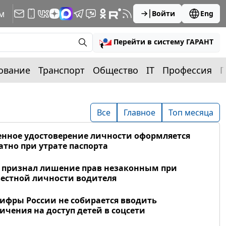
м
Войти
Eng
Перейти в систему ГАРАНТ
ование
Транспорт
Общество
IT
Профессия
П
Все
Главное
Топ месяца
нное удостоверение личности оформляется
атно при утрате паспорта
 признал лишение прав незаконным при
естной личности водителя
фры России не собирается вводить
ичения на доступ детей в соцсети