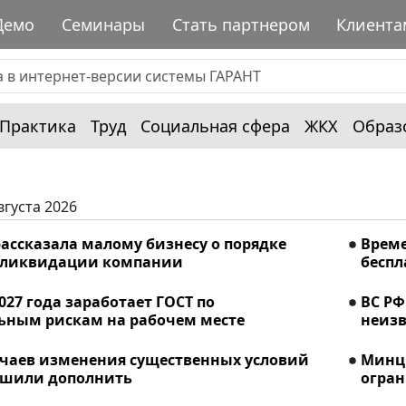
Демо
Семинары
Стать партнером
Клиента
Практика
Труд
Социальная сфера
ЖКХ
Образ
вгуста 2026
ассказала малому бизнесу о порядке
Време
 ликвидации компании
беспл
2027 года заработает ГОСТ по
ВС РФ
ьным рискам на рабочем месте
неизв
учаев изменения существенных условий
Минци
ешили дополнить
огран