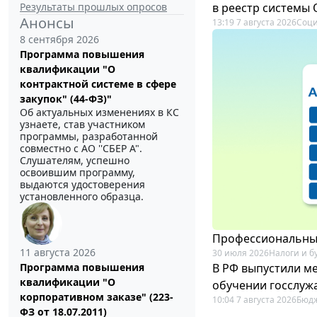
Результаты прошлых опросов
в реестр системы
Анонсы
13:19 7 августа 2026
Соци
8 сентября 2026
Программа повышения
квалификации "О
контрактной системе в сфере
закупок" (44-ФЗ)"
Об актуальных изменениях в КС
узнаете, став участником
программы, разработанной
совместно с АО ''СБЕР А".
Слушателям, успешно
освоившим программу,
выдаются удостоверения
установленного образца.
Профессиональный
11 августа 2026
30 июля 2026
Налоги и б
В РФ выпустили ме
Программа повышения
квалификации "О
обучении госслуж
корпоративном заказе" (223-
10:04 7 августа 2026
Бюдж
ФЗ от 18.07.2011)