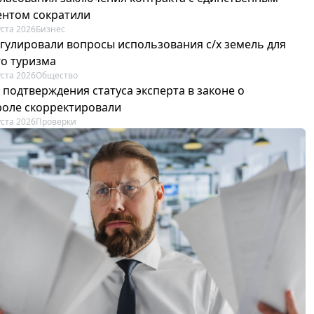
ентом сократили
уста 2026
Бизнес
егулировали вопросы использования с/х земель для
го туризма
уста 2026
Общество
 подтверждения статуса эксперта в законе о
роле скорректировали
уста 2026
Проверки