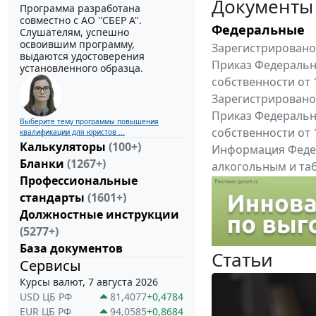
Документы
Программа разработана
совместно с АО ''СБЕР А".
Федеральные
Слушателям, успешно
освоившим программу,
Зарегистрировано 
выдаются удостоверения
Приказ Федеральн
установленного образца.
собственности от 
Зарегистрировано 
Приказ Федеральн
Выберите тему программы повышения
собственности от 
квалификации для юристов ...
Калькуляторы
(100+)
Информация Федер
Бланки
(1267+)
алкогольным и таб
Профессиональные
"Вниманию произв
стандарты
(1601+)
Все федеральные докум
Должностные инструкции
(5277+)
База документов
Статьи
Сервисы
Курсы валют, 7 августа 2026
USD ЦБ РФ
81,4077
+0,4784
EUR ЦБ РФ
94,0585
+0,8684