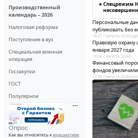
Спецрежим Н
Производственный
несовершенно
календарь – 2026
Персональные дан
Налоговая реформа
публиковать без е
18:27 7 августа 2026
Суде
Поступление в вуз
Правовую охрану 
января 2027 года
Специальная военная
18:04 7 августа 2026
IT
операция
Финансовый порог
фондов увеличили
Госзакупки
17:36 7 августа 2026
Нало
ГОСТ
Популярное
Опрос
Как вы относитесь к
инициативе