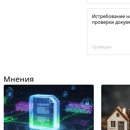
Истребование н
проверки докум
Проверки
Мнения