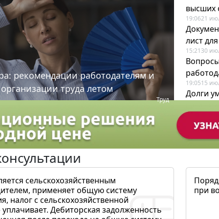
высших 
19:06
21 ию
Докумен
лист дл
15:21
30 ию
Вопросы
работода
ра: рекомендации работодателям и
19:05
15 ию
 организации труда летом
Долги у
Труд
когда и
19:43
17 ию
консультации
ляется сельскохозяйственным
Поряд
ителем, применяет общую систему
при в
я, налог с сельскохозяйственной
 уплачивает. Дебиторская задолженность