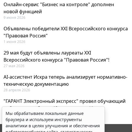
Онлайн-сервис "Бизнес на контроле" дополнен
новой функцией
9 июня 2026
Объявлены победители XXI Всероссийского конкурса
"Правовая Россия"
1 июня 2026
29 мая будут объявлены лауреаты XXI
Всероссийского конкурса "Правовая Россия"!
27 мая 2026
AI-ассистент Искра теперь анализирует нормативно-
техническую документацию
28 апреля 2026
"ГАРАНТ Электронный экспресс" провел обучающий
вебинар по работе с AI-ассистентом Искра
Мы обрабатываем локальные данные
23 апреля 2026
браузера и используем инструменты
аналитики в целях улучшения и обеспечения
работоспособности сайта, статистических