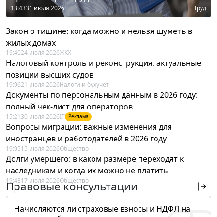
13:43
31 июля 2026
Труд
Закон о тишине: когда можно и нельзя шуметь в
жилых домах
19:40
24 июля 2026
ЖКХ
Налоговый контроль и реконструкция: актуальные
позиции высших судов
19:06
21 июля 2026
Налоги и бухучет
Документы по персональным данным в 2026 году:
полный чек-лист для операторов
15:21
30 июля 2026
IT
Реклама
Вопросы миграции: важные изменения для
иностранцев и работодателей в 2026 году
19:05
15 июля 2026
Общество
Долги умершего: в каком размере переходят к
наследникам и когда их можно не платить
19:43
17 июля 2026
Общество
Правовые консультации
Начисляются ли страховые взносы и НДФЛ на