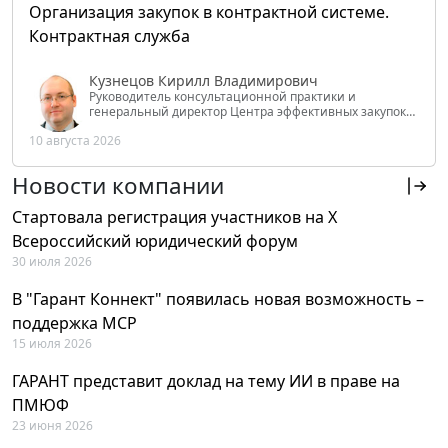
Организация закупок в контрактной системе.
Контрактная служба
Кузнецов Кирилл Владимирович
Руководитель консультационной практики и
генеральный директор Центра эффективных закупок
Tendery.ru, ведущий эксперт РАНХиГС при Президенте
10 августа 2026
РФ
Новости компании
Стартовала регистрация участников на X
Всероссийский юридический форум
30 июля 2026
В "Гарант Коннект" появилась новая возможность –
поддержка MCP
15 июля 2026
ГАРАНТ представит доклад на тему ИИ в праве на
ПМЮФ
23 июня 2026