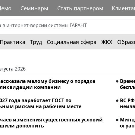
Демо
Семинары
Стать партнером
Клиента
Практика
Труд
Социальная сфера
ЖКХ
Образ
вгуста 2026
ассказала малому бизнесу о порядке
Време
 ликвидации компании
беспл
2027 года заработает ГОСТ по
ВС РФ
ьным рискам на рабочем месте
неизв
учаев изменения существенных условий
Минци
ешили дополнить
огран