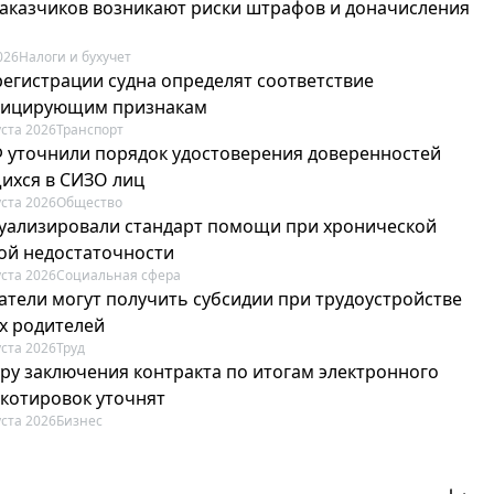
 заказчиков возникают риски штрафов и доначисления
026
Налоги и бухучет
регистрации судна определят соответствие
фицирующим признакам
уста 2026
Транспорт
Ф уточнили порядок удостоверения доверенностей
ихся в СИЗО лиц
уста 2026
Общество
туализировали стандарт помощи при хронической
ой недостаточности
уста 2026
Социальная сфера
атели могут получить субсидии при трудоустройстве
х родителей
уста 2026
Труд
ру заключения контракта по итогам электронного
 котировок уточнят
уста 2026
Бизнес