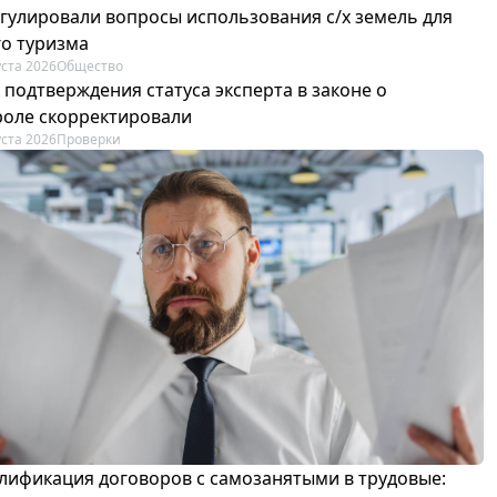
егулировали вопросы использования с/х земель для
го туризма
уста 2026
Общество
 подтверждения статуса эксперта в законе о
роле скорректировали
уста 2026
Проверки
лификация договоров с самозанятыми в трудовые: