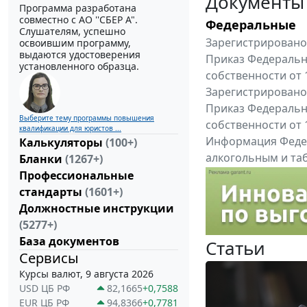
Документы
Программа разработана
совместно с АО ''СБЕР А".
Федеральные
Слушателям, успешно
Зарегистрировано 
освоившим программу,
выдаются удостоверения
Приказ Федеральн
установленного образца.
собственности от 
Зарегистрировано 
Приказ Федеральн
Выберите тему программы повышения
собственности от 
квалификации для юристов ...
Информация Федер
Калькуляторы
(100+)
алкогольным и таб
Бланки
(1267+)
"Вниманию произв
Профессиональные
Все федеральные докум
стандарты
(1601+)
Должностные инструкции
(5277+)
База документов
Статьи
Сервисы
Курсы валют, 9 августа 2026
USD ЦБ РФ
82,1665
+0,7588
EUR ЦБ РФ
94,8366
+0,7781