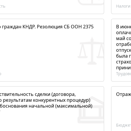
сть
Налоги
о граждан КНДР. Резолюция СБ ООН 2375
В июн
оплач
май со
отраб
отпуск
была 
страхо
прини
о
Трудов
ствительность сделки (договора,
Отраж
о результатам конкурентных процедур)
боснования начальной (максимальной)
?
Бюджет