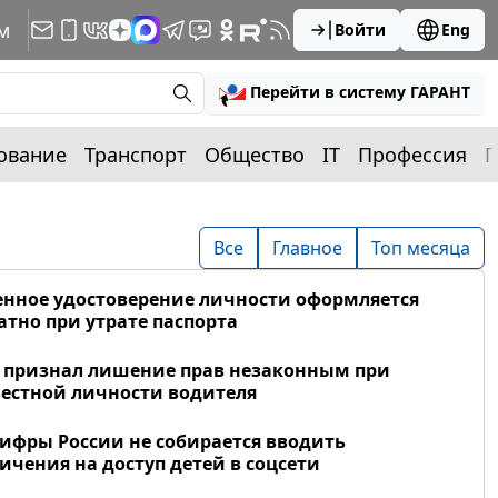
м
Войти
Eng
Перейти в систему ГАРАНТ
ование
Транспорт
Общество
IT
Профессия
П
Все
Главное
Топ месяца
нное удостоверение личности оформляется
атно при утрате паспорта
 признал лишение прав незаконным при
естной личности водителя
фры России не собирается вводить
ичения на доступ детей в соцсети