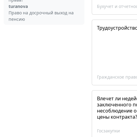
turanova
Бухучет и отчетно
Право на досрочный выход на
пенсию
Трудоустройств
Гражданское прав
Влечет ли недей
заключенного п
несоблюдение о
цены контракта
Госзакупки