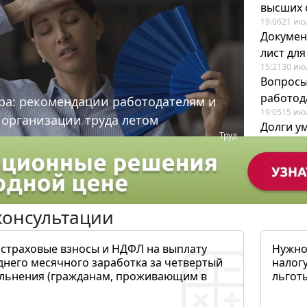
высших 
19:06
21 ию
Докумен
лист дл
15:21
30 ию
Вопросы
работода
ра: рекомендации работодателям и
19:05
15 ию
 организации труда летом
Долги у
Труд
когда и
19:43
17 ию
консультации
 страховые взносы и НДФЛ на выплату
Нужно
днего месячного заработка за четвертый
налогу
ольнения (гражданам, проживающим в
льготы