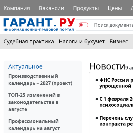
Компания
Вакансии
Продукты
Цены
Судебная практика
Налоги и бухучет
Бизнес
Новости
Актуальное
9 а
Производственный
ФНС России р
календарь – 2027 (проект)
упрощенной
ТОП-25 изменений в
С 1 февраля 
законодательстве в
психосоциал
августе
Перечень сл
Профессиональный
контракта р
календарь на август