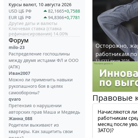
Курсы валют, 10 августа 2026
USD ЦБ РФ
82,1665
+0,7588
EUR ЦБ РФ
94,8366
+0,7781
Другие даты и валюты
Ключевая ставка (ставка
рефинансирования) 14.00%
Форум
Осторожно, жа
milo-23
работникам по
Распределение госпошлины
между двумя истцами ФЛ и ООО
13:43
31 июля 2026
(АПК)
Иван2007
Можно ли применить навыки
рукопашного боя в целях
самообороны?
Правовые 
qvaro
Претензия о нарушении
Начисляются ли
авторских прав Маша и Медведь
работникам сре
Жанна_088
месяц после ув
Родители выживают из
ЗАТО)?
квартиры. Как защитить свои
права?