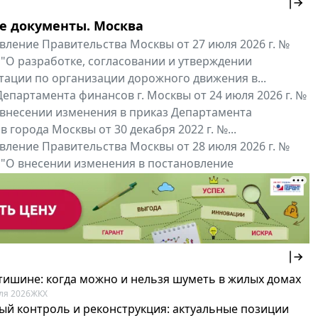
е документы. Москва
вление Правительства Москвы от 27 июля 2026 г. №
 "О разработке, согласовании и утверждении
тации по организации дорожного движения в...
епартамента финансов г. Москвы от 24 июля 2026 г. №
 внесении изменения в приказ Департамента
 города Москвы от 30 декабря 2022 г. №...
вление Правительства Москвы от 28 июля 2026 г. №
 "О внесении изменения в постановление
ьства Москвы от 26 июля 2011 г. № 334-ПП"
нальные документы
Мой регион ...
 тишине: когда можно и нельзя шуметь в жилых домах
ля 2026
ЖКХ
ый контроль и реконструкция: актуальные позиции