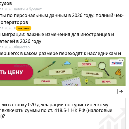
судов
ля 2026
Налоги и бухучет
ты по персональным данным в 2026 году: полный чек-
я операторов
ля 2026
IT
Реклама
 миграции: важные изменения для иностранцев и
телей в 2026 году
ля 2026
Общество
мершего: в каком размере переходят к наследникам и
х можно не платить
ля 2026
Общество
 ли в строку 070 декларации по туристическому
 включать суммы по ст. 418.5-1 НК РФ (налоговые
)?