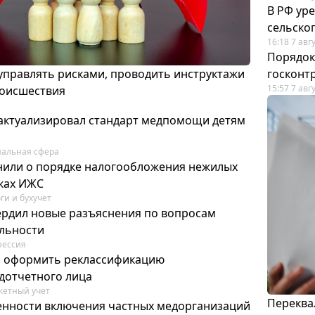
В РФ ур
сельско
16:18 7 авг
Порядок
 управлять рисками, проводить инструктажи
госконт
15:57 7 авг
роисшествия
актуализировал стандарт медпомощи детям
альная сфера
или о порядке налогообложения нежилых
тках ИЖС
ги и бухучет
ердил новые разъяснения по вопросам
ельности
фессия
м оформить реклассификацию
дотчетного лица
етный учет
Переква
нности включения частных медорганизаций