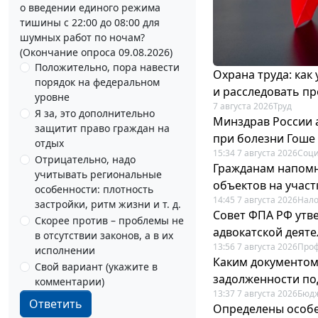
о введении единого режима
тишины с 22:00 до 08:00 для
шумных работ по ночам?
(Окончание опроса 09.08.2026)
Положительно, пора навести
Охрана труда: как
порядок на федеральном
и расследовать п
уровне
7 августа 2026
Труд
Я за, это дополнительно
Минздрав России 
защитит право граждан на
при болезни Гоше
отдых
15:34 7 августа 2026
Соци
Отрицательно, надо
Гражданам напомн
учитывать региональные
объектов на учас
особенности: плотность
14:45 7 августа 2026
Нало
застройки, ритм жизни и т. д.
Совет ФПА РФ утв
Скорее против – проблемы не
адвокатской деят
в отсутствии законов, а в их
13:56 7 августа 2026
Про
исполнении
Каким документо
Свой вариант (укажите в
задолженности по
комментарии)
13:37 7 августа 2026
Бюдж
Ответить
Определены особе