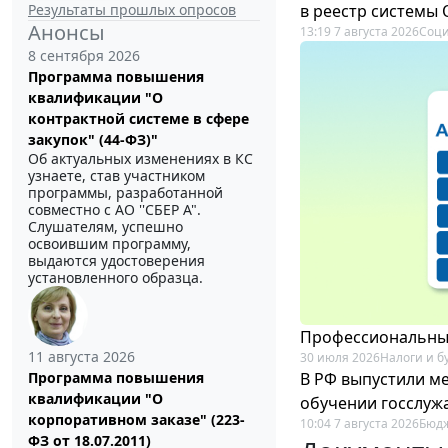
Результаты прошлых опросов
в реестр системы
Анонсы
13:19 7 августа 2026
Соци
8 сентября 2026
Программа повышения
квалификации "О
контрактной системе в сфере
закупок" (44-ФЗ)"
Об актуальных изменениях в КС
узнаете, став участником
программы, разработанной
совместно с АО ''СБЕР А".
Слушателям, успешно
освоившим программу,
выдаются удостоверения
установленного образца.
Профессиональный
11 августа 2026
30 июля 2026
Налоги и б
В РФ выпустили ме
Программа повышения
квалификации "О
обучении госслуж
корпоративном заказе" (223-
10:04 7 августа 2026
Бюдж
ФЗ от 18.07.2011)