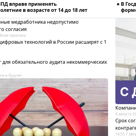
ПД вправе применять
В Гос
летние в возрасте от 14 до 18 лет
форме
ные медработника недопустимо
го согласия
бная практика
цифровых технологий в России расширят с 1
 для обязательного аудита некоммерческих
ги и бухучет
Компани
9 августа 2
Срок со
контраг
16:55 7 авг