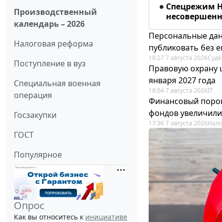
Спецрежим Н
Производственный
несовершенно
календарь – 2026
Персональные дан
Налоговая реформа
публиковать без е
18:27 7 августа 2026
Суде
Поступление в вуз
Правовую охрану 
января 2027 года
Специальная военная
18:04 7 августа 2026
IT
операция
Финансовый порог
фондов увеличили
Госзакупки
17:36 7 августа 2026
Нало
ГОСТ
Популярное
Опрос
Как вы относитесь к
инициативе