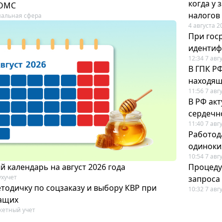
когда у
 ОМС
налогов
альная сфера
4 августа 2
При гос
иденти
12:34 7 авг
В ГПК Р
находящ
11:56 7 авг
В РФ ак
сердечн
11:40 7 авг
Работод
одиноки
10:54 7 авг
 календарь на август 2026 года
Процеду
ухучет
запроса
тодичку по соцзаказу и выбору КВР при
10:32 7 авг
ащих
етный учет