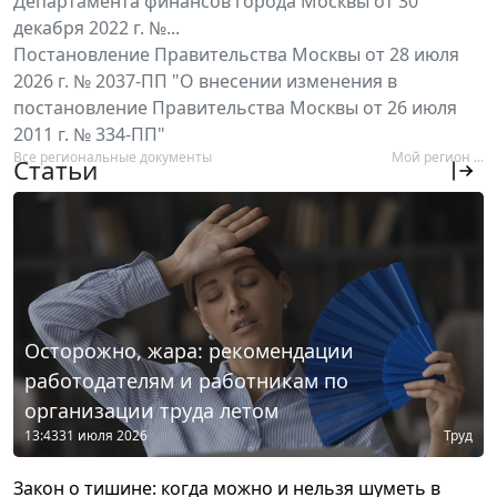
Департамента финансов города Москвы от 30
декабря 2022 г. №...
Постановление Правительства Москвы от 28 июля
2026 г. № 2037-ПП "О внесении изменения в
постановление Правительства Москвы от 26 июля
2011 г. № 334-ПП"
Все региональные документы
Мой регион ...
Статьи
Осторожно, жара: рекомендации
работодателям и работникам по
организации труда летом
13:43
31 июля 2026
Труд
Закон о тишине: когда можно и нельзя шуметь в