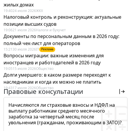
жилых домах
19:40
24 июля 2026
ЖКХ
Налоговый контроль и реконструкция: актуальные
позиции высших судов
19:06
21 июля 2026
Налоги и бухучет
Документы по персональным данным в 2026 году:
полный чек-лист для операторов
15:21
30 июля 2026
IT
Реклама
Вопросы миграции: важные изменения для
иностранцев и работодателей в 2026 году
19:05
15 июля 2026
Общество
Долги умершего: в каком размере переходят к
наследникам и когда их можно не платить
19:43
17 июля 2026
Общество
Правовые консультации
Начисляются ли страховые взносы и НДФЛ на
выплату работникам среднего месячного
заработка за четвертый месяц после
увольнения (гражданам, проживающим в ЗАТО)?