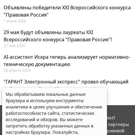
Объявлены победители XXI Всероссийского конкурса
"Правовая Россия"
1 июня 2026
29 мая будут объявлены лауреаты XXI
Всероссийского конкурса "Правовая Россия"!
27 мая 2026
AI-ассистент Искра теперь анализирует нормативно-
техническую документацию
28 апреля 2026
"ГАРАНТ Электронный экспресс" провел обучающий
вебинар по работе с AI-ассистентом Искра
Мы обрабатываем локальные данные
23 апреля 2026
браузера и используем инструменты
аналитики в целях улучшения и обеспечения
работоспособности сайта, статистических
© ООО "НПП "ГАРАНТ-СЕРВИС", 2026. Система ГАРАНТ
исследований и обзоров. Вы можете
выпускается с 1990 года. Компания "Гарант" и ее партнеры
запретить обработку указанных данных в
являются участниками Российской ассоциации правовой
настройках браузера. Пожалуйста,