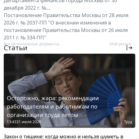
Департамента финансов города Москвы от 30
декабря 2022 г. №...
Постановление Правительства Москвы от 28 июля
2026 г. № 2037-ПП "О внесении изменения в
постановление Правительства Москвы от 26 июля
2011 г. № 334-ПП"
Все региональные документы
Мой регион ...
Статьи
Осторожно, жара: рекомендации
работодателям и работникам по
организации труда летом
13:43
31 июля 2026
Труд
Закон о тишине: когда можно и нельзя шуметь в