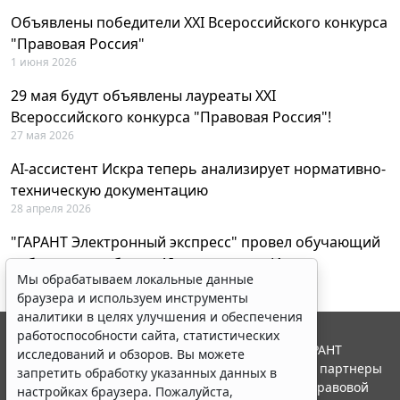
Объявлены победители XXI Всероссийского конкурса
"Правовая Россия"
1 июня 2026
29 мая будут объявлены лауреаты XXI
Всероссийского конкурса "Правовая Россия"!
27 мая 2026
AI-ассистент Искра теперь анализирует нормативно-
техническую документацию
28 апреля 2026
"ГАРАНТ Электронный экспресс" провел обучающий
вебинар по работе с AI-ассистентом Искра
Мы обрабатываем локальные данные
23 апреля 2026
браузера и используем инструменты
аналитики в целях улучшения и обеспечения
работоспособности сайта, статистических
© ООО "НПП "ГАРАНТ-СЕРВИС", 2026. Система ГАРАНТ
исследований и обзоров. Вы можете
выпускается с 1990 года. Компания "Гарант" и ее партнеры
запретить обработку указанных данных в
являются участниками Российской ассоциации правовой
настройках браузера. Пожалуйста,