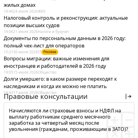
жилых домах
19:40
24 июля 2026
ЖКХ
Налоговый контроль и реконструкция: актуальные
позиции высших судов
19:06
21 июля 2026
Налоги и бухучет
Документы по персональным данным в 2026 году:
полный чек-лист для операторов
15:21
30 июля 2026
IT
Реклама
Вопросы миграции: важные изменения для
иностранцев и работодателей в 2026 году
19:05
15 июля 2026
Общество
Долги умершего: в каком размере переходят к
наследникам и когда их можно не платить
19:43
17 июля 2026
Общество
Правовые консультации
Начисляются ли страховые взносы и НДФЛ на
выплату работникам среднего месячного
заработка за четвертый месяц после
увольнения (гражданам, проживающим в ЗАТО)?