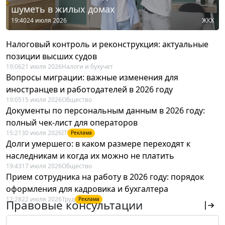
шуметь в жилых домах
19:40
24 июля 2026
ЖКХ
Налоговый контроль и реконструкция: актуальные
позиции высших судов
19:06
21 июля 2026
Налоги и бухучет
Вопросы миграции: важные изменения для
иностранцев и работодателей в 2026 году
19:05
15 июля 2026
Общество
Документы по персональным данным в 2026 году:
полный чек-лист для операторов
15:21
30 июля 2026
IT
Реклама
Долги умершего: в каком размере переходят к
наследникам и когда их можно не платить
19:43
17 июля 2026
Общество
Прием сотрудника на работу в 2026 году: порядок
оформления для кадровика и бухгалтера
12:28
22 июля 2026
Труд
Реклама
Правовые консультации