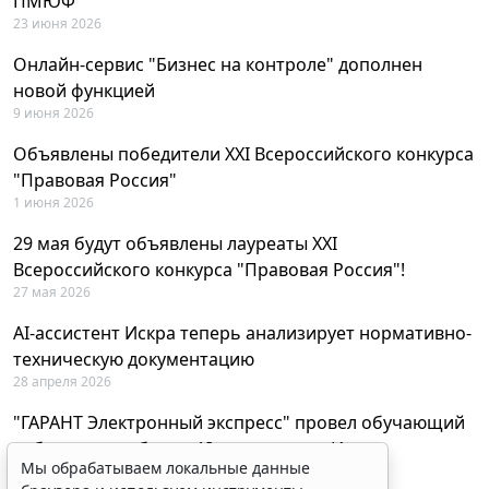
ПМЮФ
23 июня 2026
Онлайн-сервис "Бизнес на контроле" дополнен
новой функцией
9 июня 2026
Объявлены победители XXI Всероссийского конкурса
"Правовая Россия"
1 июня 2026
29 мая будут объявлены лауреаты XXI
Всероссийского конкурса "Правовая Россия"!
27 мая 2026
AI-ассистент Искра теперь анализирует нормативно-
техническую документацию
28 апреля 2026
"ГАРАНТ Электронный экспресс" провел обучающий
вебинар по работе с AI-ассистентом Искра
Мы обрабатываем локальные данные
23 апреля 2026