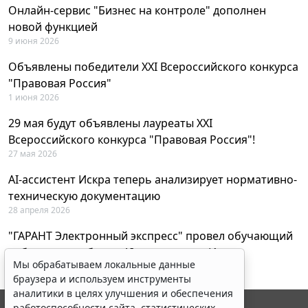
Онлайн-сервис "Бизнес на контроле" дополнен
новой функцией
9 июня 2026
Объявлены победители XXI Всероссийского конкурса
"Правовая Россия"
1 июня 2026
29 мая будут объявлены лауреаты XXI
Всероссийского конкурса "Правовая Россия"!
27 мая 2026
AI-ассистент Искра теперь анализирует нормативно-
техническую документацию
28 апреля 2026
"ГАРАНТ Электронный экспресс" провел обучающий
вебинар по работе с AI-ассистентом Искра
Мы обрабатываем локальные данные
23 апреля 2026
браузера и используем инструменты
аналитики в целях улучшения и обеспечения
работоспособности сайта, статистических