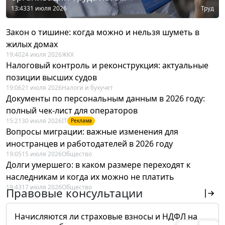
13:43
31 июля 2026
Труд
Закон о тишине: когда можно и нельзя шуметь в
жилых домах
19:40
24 июля 2026
ЖКХ
Налоговый контроль и реконструкция: актуальные
позиции высших судов
19:06
21 июля 2026
Налоги и бухучет
Документы по персональным данным в 2026 году:
полный чек-лист для операторов
15:21
30 июля 2026
IT
Реклама
Вопросы миграции: важные изменения для
иностранцев и работодателей в 2026 году
19:05
15 июля 2026
Общество
Долги умершего: в каком размере переходят к
наследникам и когда их можно не платить
19:43
17 июля 2026
Общество
Правовые консультации
Начисляются ли страховые взносы и НДФЛ на