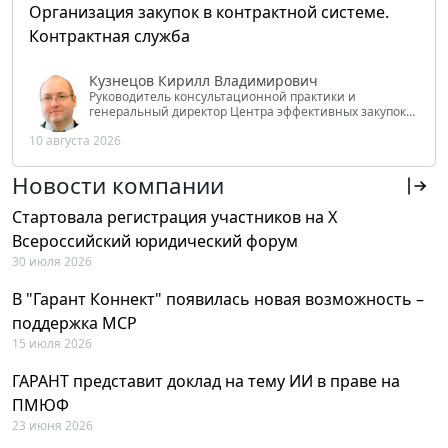
Организация закупок в контрактной системе.
Контрактная служба
Кузнецов Кирилл Владимирович
Руководитель консультационной практики и
генеральный директор Центра эффективных закупок
Tendery.ru, ведущий эксперт РАНХиГС при Президенте
10 августа 2026
РФ
Новости компании
Стартовала регистрация участников на X
Всероссийский юридический форум
30 июля 2026
В "Гарант Коннект" появилась новая возможность –
поддержка MCP
15 июля 2026
ГАРАНТ представит доклад на тему ИИ в праве на
ПМЮФ
23 июня 2026