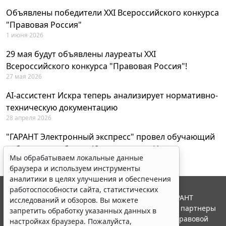
Объявлены победители XXI Всероссийского конкурса
"Правовая Россия"
1 июня 2026
29 мая будут объявлены лауреаты XXI
Всероссийского конкурса "Правовая Россия"!
27 мая 2026
AI-ассистент Искра теперь анализирует нормативно-
техническую документацию
28 апреля 2026
"ГАРАНТ Электронный экспресс" провел обучающий
вебинар по работе с AI-ассистентом Искра
Мы обрабатываем локальные данные
23 апреля 2026
браузера и используем инструменты
аналитики в целях улучшения и обеспечения
работоспособности сайта, статистических
© ООО "НПП "ГАРАНТ-СЕРВИС", 2026. Система ГАРАНТ
исследований и обзоров. Вы можете
выпускается с 1990 года. Компания "Гарант" и ее партнеры
запретить обработку указанных данных в
являются участниками Российской ассоциации правовой
настройках браузера. Пожалуйста,