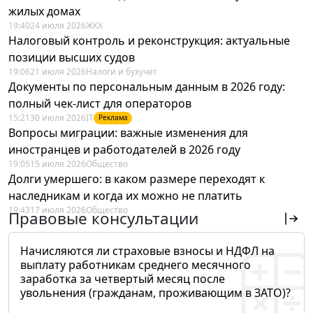
жилых домах
19:40
24 июля 2026
ЖКХ
Налоговый контроль и реконструкция: актуальные
позиции высших судов
19:06
21 июля 2026
Налоги и бухучет
Документы по персональным данным в 2026 году:
полный чек-лист для операторов
15:21
30 июля 2026
IT
Реклама
Вопросы миграции: важные изменения для
иностранцев и работодателей в 2026 году
19:05
15 июля 2026
Общество
Долги умершего: в каком размере переходят к
наследникам и когда их можно не платить
19:43
17 июля 2026
Общество
Правовые консультации
Начисляются ли страховые взносы и НДФЛ на
выплату работникам среднего месячного
заработка за четвертый месяц после
увольнения (гражданам, проживающим в ЗАТО)?