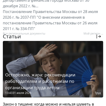
Департамента финансов города Москвы от 30
декабря 2022 г. №...
Постановление Правительства Москвы от 28 июля
2026 г. № 2037-ПП "О внесении изменения в
постановление Правительства Москвы от 26 июля
2011 г. № 334-ПП"
Все региональные документы
Мой регион ...
Статьи
Осторожно, жара: рекомендации
работодателям и работникам по
организации труда летом
13:43
31 июля 2026
Труд
Закон о тишине: когда можно и нельзя шуметь в